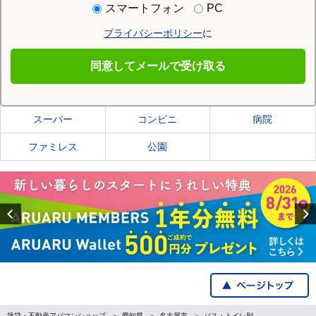
スマートフォン
PC
プライバシーポリシー
に
名古屋市北区
同意してメールで受け取る
名古屋市北区の施設一覧
スーパー
コンビニ
病院
ファミレス
公園
Previous
賃貸・不動産アパマンショップ
愛知県
名古屋市
バス・トイレ別