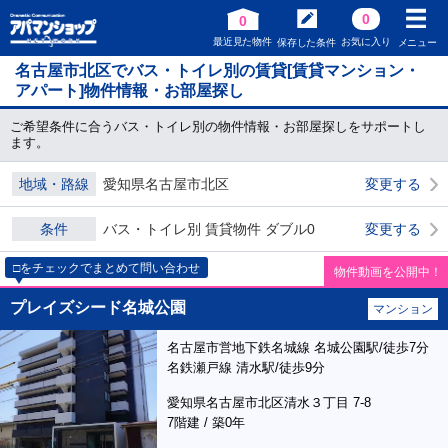
0
0
最近見た物件
お気に入り
保存した条件
メニュー
名古屋市北区でバス・トイレ別の賃貸[賃貸マンション・
アパート]物件情報・お部屋探し
ご希望条件に合うバス・トイレ別の物件情報・お部屋探しをサポートし
ます。
地域・路線
愛知県名古屋市北区
変更する
条件
バス・トイレ別 賃貸物件 ダブル0
変更する
□をチェックでまとめて問い合わせ
物件動画を公開中！
プレイズシード名城公園
マンション
名古屋市営地下鉄名城線 名城公園駅/徒歩7分
名鉄瀬戸線 清水駅/徒歩9分
愛知県名古屋市北区清水３丁目 7-8
7階建 / 築0年