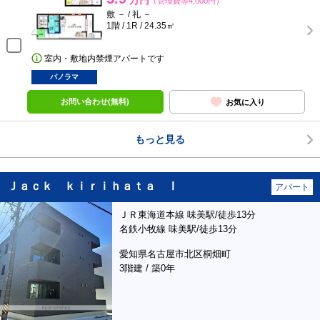
万円
（管理費等4,000円）
敷 － / 礼 －
1階 / 1R / 24.35㎡
室内・敷地内禁煙アパートです
パノラマ
お問い合わせ(無料)
お気に入り
もっと見る
Ｊａｃｋ ｋｉｒｉｈａｔａ Ⅰ
アパート
ＪＲ東海道本線 味美駅/徒歩13分
名鉄小牧線 味美駅/徒歩13分
愛知県名古屋市北区桐畑町
3階建 / 築0年