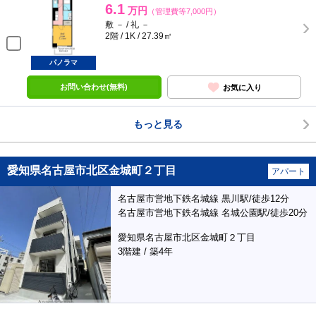
6.1
万円
（管理費等7,000円）
敷 － / 礼 －
2階 / 1K / 27.39㎡
パノラマ
お問い合わせ(無料)
お気に入り
もっと見る
愛知県名古屋市北区金城町２丁目
アパート
名古屋市営地下鉄名城線 黒川駅/徒歩12分
名古屋市営地下鉄名城線 名城公園駅/徒歩20分
愛知県名古屋市北区金城町２丁目
3階建 / 築4年