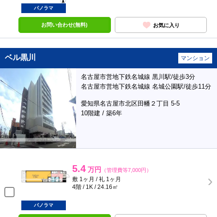
パノラマ
お問い合わせ(無料)
お気に入り
ベル黒川
マンション
名古屋市営地下鉄名城線 黒川駅/徒歩3分
名古屋市営地下鉄名城線 名城公園駅/徒歩11分
愛知県名古屋市北区田幡２丁目 5-5
10階建 / 築6年
5.4
万円
（管理費等7,000円）
敷 1ヶ月 / 礼 1ヶ月
4階 / 1K / 24.16㎡
パノラマ