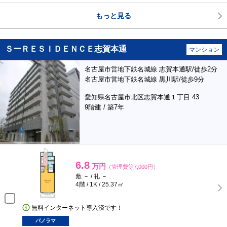
もっと見る
ＳーＲＥＳＩＤＥＮＣＥ志賀本通
マンション
名古屋市営地下鉄名城線 志賀本通駅/徒歩2分
名古屋市営地下鉄名城線 黒川駅/徒歩9分
愛知県名古屋市北区志賀本通１丁目 43
9階建 / 築7年
6.8
万円
（管理費等7,000円）
敷 － / 礼 －
4階 / 1K / 25.37㎡
無料インターネット導入済です！
パノラマ