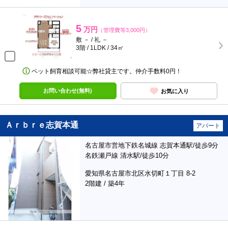
5
万円
（管理費等3,000円）
敷 － / 礼 －
3階 / 1LDK / 34㎡
ペット飼育相談可能☆弊社貸主です。仲介手数料0円！
お問い合わせ(無料)
お気に入り
Ａｒｂｒｅ志賀本通
アパート
名古屋市営地下鉄名城線 志賀本通駅/徒歩9分
名鉄瀬戸線 清水駅/徒歩10分
愛知県名古屋市北区水切町１丁目 8-2
2階建 / 築4年