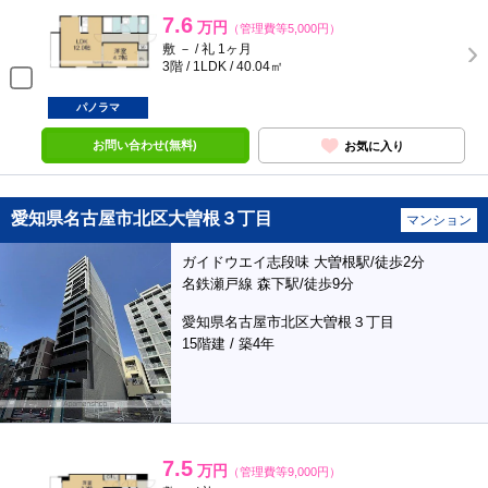
7.6
万円
（管理費等5,000円）
敷 － / 礼 1ヶ月
3階 / 1LDK / 40.04㎡
パノラマ
お問い合わせ(無料)
お気に入り
愛知県名古屋市北区大曽根３丁目
マンション
ガイドウエイ志段味 大曽根駅/徒歩2分
名鉄瀬戸線 森下駅/徒歩9分
愛知県名古屋市北区大曽根３丁目
15階建 / 築4年
7.5
万円
（管理費等9,000円）