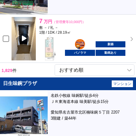
7
万円
（管理費等10,000円）
敷 － / 礼 －
1階 / 1DK / 28.19㎡
ポンタ
部屋
新築
パノラマ
動画あり
1,829
件
日生味鋺プラザ
マンション
名鉄小牧線 味鋺駅/徒歩4分
ＪＲ東海道本線 味美駅/徒歩15分
愛知県名古屋市北区楠味鋺５丁目 2207
3階建 / 築44年