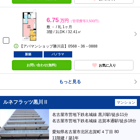
6.75
万円
（管理費等3,500円）
敷 － / 礼 1ヶ月
3階 / 1LDK / 32.41㎡
【アパマンショップ勝川店】0568－36－0888
新築
パノラマ
お問い合わせ(無料)
お気に入り
もっと見る
ルネフラッツ黒川Ⅱ
マンション
名古屋市営地下鉄名城線 黒川駅/徒歩11分
名古屋市営地下鉄名城線 志賀本通駅/徒歩18分
愛知県名古屋市北区志賀町４丁目 80
11階建 / 築1年