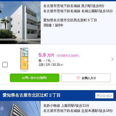
名古屋市営地下鉄名城線 黒川駅/徒歩8分
名古屋市営地下鉄名城線 名城公園駅/徒歩16分
愛知県名古屋市北区西志賀町５丁目
3階建 / 築8年
5.9
万円
（管理費等3,000円）
敷 － / 礼 －
1階 / 1R / 30.35㎡
お問い合わせ(無料)
お気に入り
愛知県名古屋市北区辻町２丁目
マンション
名鉄小牧線 上飯田駅/徒歩11分
名古屋市営地下鉄名城線 志賀本通駅/徒歩18分