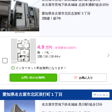
名古屋市営地下鉄名城線 志賀本通駅/徒歩10分
愛知県名古屋市北区志賀町３丁目
2階建 / 築7年
4.9
万円
（管理費等4,000円）
敷 － / 礼 －
1階 / 1K / 18.44㎡
インターネット料金無料になります！
お問い合わせ(無料)
お気に入り
愛知県名古屋市北区浪打町１丁目
マンション
名古屋市営地下鉄名城線 黒川駅/徒歩13分