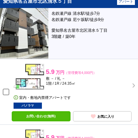
愛知県名古屋市北区清水５丁目
アパート
名鉄瀬戸線 清水駅/徒歩7分
名鉄瀬戸線 尼ケ坂駅/徒歩9分
愛知県名古屋市北区清水５丁目
3階建 / 築0年
5.9
万円
（管理費等4,000円）
敷 － / 礼 －
1階 / 1R / 24.35㎡
室内・敷地内禁煙アパートです
パノラマ
お問い合わせ(無料)
お気に入り
5.9