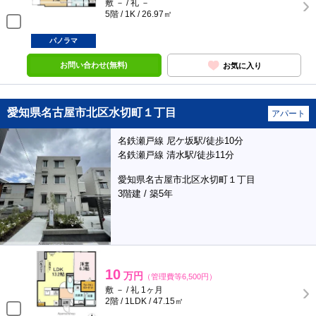
敷 － / 礼 －
5階 / 1K / 26.97㎡
パノラマ
お問い合わせ(無料)
お気に入り
愛知県名古屋市北区水切町１丁目
アパート
名鉄瀬戸線 尼ケ坂駅/徒歩10分
名鉄瀬戸線 清水駅/徒歩11分
愛知県名古屋市北区水切町１丁目
3階建 / 築5年
10
万円
（管理費等6,500円）
敷 － / 礼 1ヶ月
2階 / 1LDK / 47.15㎡