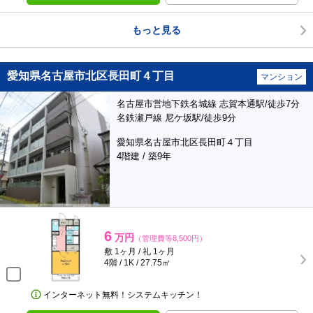
もっと見る
愛知県名古屋市北区長田町４丁目
マンション
名古屋市営地下鉄名城線 志賀本通駅/徒歩7分
名鉄瀬戸線 尼ケ坂駅/徒歩9分
愛知県名古屋市北区長田町４丁目
4階建 / 築9年
6
万円
（管理費等8,500円）
敷 1ヶ月 / 礼 1ヶ月
4階 / 1K / 27.75㎡
インターネット無料！システムキッチン！