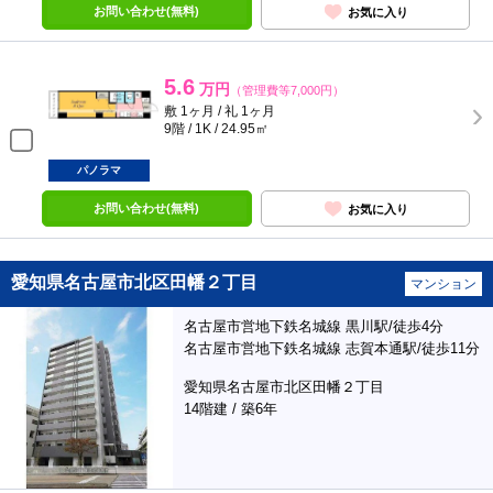
お問い合わせ(無料)
お気に入り
5.6
万円
（管理費等7,000円）
敷 1ヶ月 / 礼 1ヶ月
9階 / 1K / 24.95㎡
パノラマ
お問い合わせ(無料)
お気に入り
愛知県名古屋市北区田幡２丁目
マンション
名古屋市営地下鉄名城線 黒川駅/徒歩4分
名古屋市営地下鉄名城線 志賀本通駅/徒歩11分
愛知県名古屋市北区田幡２丁目
14階建 / 築6年