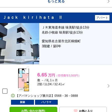
もっと見る
Ｊａｃｋ ｋｉｒｉｈａｔａ Ⅱ
アパート
ＪＲ東海道本線 味美駅/徒歩13分
名鉄小牧線 味美駅/徒歩13分
愛知県名古屋市北区桐畑町
3階建 / 築0年
6.65
万円
（管理費等3,500円）
敷 － / 礼 1ヶ月
2階 / 1LDK / 32.41㎡
【アパマンショップ勝川店】0568－36－0888
新築
パノラマ
お問い合わせ(無料)
お気に入り