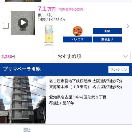
7.1
万円
（管理費等8,000円）
敷 － / 礼 －
14階 / 1K / 25.9㎡
ポンタ
部屋
新築
パノラマ
動画あり
2,236
件
プリマベーラ名駅
マンション
名古屋市営地下鉄桜通線 太閤通駅/徒歩7分
東海道本線（ＪＲ東海） 名古屋駅/徒歩8分
愛知県名古屋市中村区則武２丁目
8階建 / 築20年