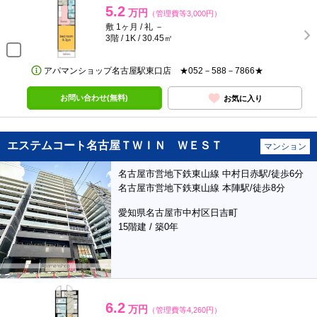
5.2
万円
（管理費等3,000円）
敷 1ヶ月 / 礼 －
3階 / 1K / 30.45㎡
アパマンショップ名古屋駅東口店 ★052－588－7866★
お問い合わせ(無料)
お気に入り
エステムコート名古屋ＴＷＩＮ ＷＥＳＴ
マンション
名古屋市営地下鉄東山線 中村日赤駅/徒歩6分
名古屋市営地下鉄東山線 本陣駅/徒歩8分
愛知県名古屋市中村区日吉町
15階建 / 築0年
6.2
万円
（管理費等4,260円）