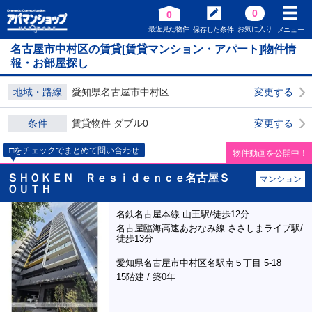
0
0
最近見た物件
お気に入り
保存した条件
メニュー
名古屋市中村区の賃貸[賃貸マンション・アパート]物件情
報・お部屋探し
地域・路線
愛知県名古屋市中村区
変更する
条件
賃貸物件 ダブル0
変更する
□をチェックでまとめて問い合わせ
物件動画を公開中！
ＳＨＯＫＥＮ Ｒｅｓｉｄｅｎｃｅ名古屋Ｓ
マンション
ＯＵＴＨ
名鉄名古屋本線 山王駅/徒歩12分
名古屋臨海高速あおなみ線 ささしまライブ駅/
徒歩13分
愛知県名古屋市中村区名駅南５丁目 5-18
15階建 / 築0年