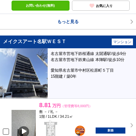
お問い合わせ(無料)
お気に入り
もっと見る
メイクスアート名駅ＷＥＳＴ
マンション
名古屋市営地下鉄桜通線 太閤通駅/徒歩9分
名古屋市営地下鉄東山線 本陣駅/徒歩10分
愛知県名古屋市中村区松原町５丁目
15階建 / 築0年
8.81
万円
（管理費等8,000円）
敷 － / 礼 －
1階 / 1LDK / 34.21㎡
ポンタ
部屋
新築