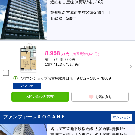
近鉄名古屋線 米野駅/徒歩16分
愛知県名古屋市中村区黄金通１丁目
15階建 / 築0年
8.958
万円
（管理費等9,420円）
敷 － / 礼 99,000円
13階 / 1LDK / 32.49㎡
アパマンショップ名古屋駅東口店 ★052－588－7866★
パノラマ
お問い合わせ(無料)
お気に入り
ファンファーレＫＯＧＡＮＥ
マンション
名古屋市営地下鉄桜通線 太閤通駅/徒歩1分
東海道本線（ＪＲ東海） 名古屋駅/徒歩15分