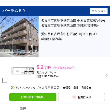
パーラムＫＹ
マンション
名古屋市営地下鉄東山線 中村日赤駅/徒歩5分
名古屋市営地下鉄東山線 本陣駅/徒歩8分
愛知県名古屋市中村区藤江町３丁目 30
4階建 / 築24年
5.2
万円
（管理費等3,000円）
敷 1ヶ月 / 礼 －
3階 / 1K / 30.45㎡
アパマンショップ名古屋駅東口店 ★052－588－7866★
お問い合わせ(無料)
お気に入り