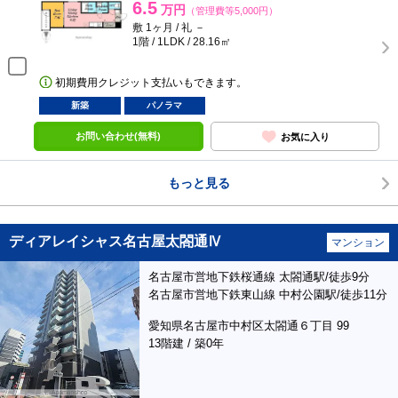
6.5
万円
（管理費等5,000円）
敷 1ヶ月 / 礼 －
1階 / 1LDK / 28.16㎡
初期費用クレジット支払いもできます。
新築
パノラマ
お問い合わせ(無料)
お気に入り
もっと見る
ディアレイシャス名古屋太閤通Ⅳ
マンション
名古屋市営地下鉄桜通線 太閤通駅/徒歩9分
名古屋市営地下鉄東山線 中村公園駅/徒歩11分
愛知県名古屋市中村区太閤通６丁目 99
13階建 / 築0年