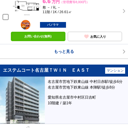
6.6
万円
（管理費等8,000円）
敷 － / 礼 －
11階 / 1K / 26.61㎡
ポンタ
部屋
パノラマ
お問い合わせ(無料)
お気に入り
もっと見る
エステムコート名古屋ＴＷＩＮ ＥＡＳＴ
マンション
名古屋市営地下鉄東山線 中村日赤駅/徒歩6分
名古屋市営地下鉄東山線 本陣駅/徒歩8分
愛知県名古屋市中村区日吉町
10階建 / 築1年