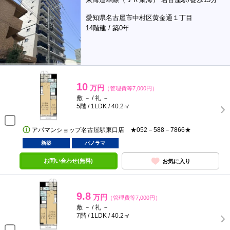
愛知県名古屋市中村区黄金通１丁目
14階建 / 築0年
10
万円
（管理費等7,000円）
敷 － / 礼 －
5階 / 1LDK / 40.2㎡
アパマンショップ名古屋駅東口店 ★052－588－7866★
新築
パノラマ
お問い合わせ(無料)
お気に入り
9.8
万円
（管理費等7,000円）
敷 － / 礼 －
7階 / 1LDK / 40.2㎡