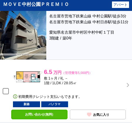
ＭＯＶＥ中村公園ＰＲＥＭＩＯ
アパート
名古屋市営地下鉄東山線 中村公園駅/徒歩3分
名古屋市営地下鉄東山線 中村日赤駅/徒歩11分
愛知県名古屋市中村区中村中町１丁目
3階建 / 築0年
6.5
万円
（管理費等5,000円）
敷 1ヶ月 / 礼 －
1階 / 1LDK / 28.05㎡
初期費用クレジット支払いもできます。
新築
パノラマ
お問い合わせ(無料)
お気に入り