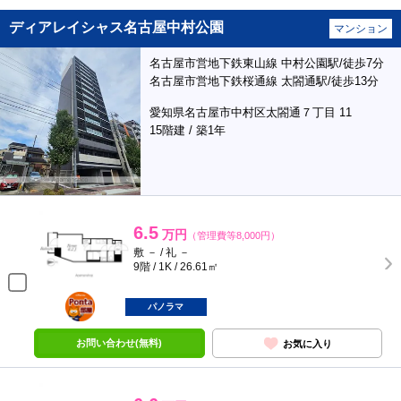
ディアレイシャス名古屋中村公園
マンション
名古屋市営地下鉄東山線 中村公園駅/徒歩7分
名古屋市営地下鉄桜通線 太閤通駅/徒歩13分
愛知県名古屋市中村区太閤通７丁目 11
15階建 / 築1年
6.5
万円
（管理費等8,000円）
敷 － / 礼 －
9階 / 1K / 26.61㎡
ポンタ
部屋
パノラマ
お問い合わせ(無料)
お気に入り