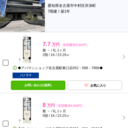
愛知県名古屋市中村区井深町
7階建 / 築1年
7.7
万円
（管理費等8,000円）
敷 － / 礼 1ヶ月
2階 / 1K / 23.29㎡
◆アパマンショップ名古屋駅東口店052－588－7866◆
パノラマ
お問い合わせ(無料)
お気に入り
8
万円
（管理費等8,000円）
敷 － / 礼 1ヶ月
5階 / 1K / 23.25㎡