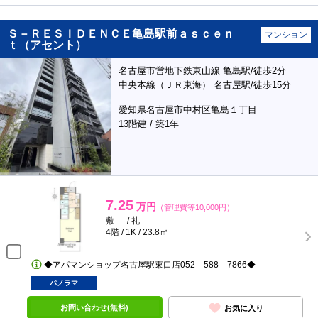
Ｓ－ＲＥＳＩＤＥＮＣＥ亀島駅前ａｓｃｅｎ
マンション
ｔ（アセント）
名古屋市営地下鉄東山線 亀島駅/徒歩2分
中央本線（ＪＲ東海） 名古屋駅/徒歩15分
愛知県名古屋市中村区亀島１丁目
13階建 / 築1年
7.25
万円
（管理費等10,000円）
敷 － / 礼 －
4階 / 1K / 23.8㎡
◆アパマンショップ名古屋駅東口店052－588－7866◆
パノラマ
お問い合わせ(無料)
お気に入り