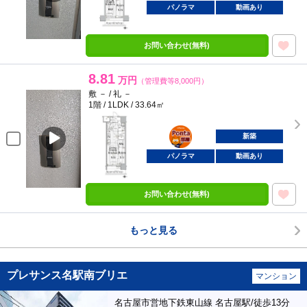
パノラマ
動画あり
お問い合わせ(無料)
8.81
万円
（管理費等8,000円）
敷 － / 礼 －
1階 / 1LDK / 33.64㎡
ポンタ
部屋
新築
パノラマ
動画あり
お問い合わせ(無料)
もっと見る
プレサンス名駅南ブリエ
マンション
名古屋市営地下鉄東山線 名古屋駅/徒歩13分