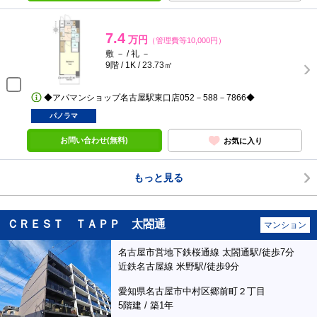
7.4
万円
（管理費等10,000円）
敷 － / 礼 －
9階 / 1K / 23.73㎡
◆アパマンショップ名古屋駅東口店052－588－7866◆
パノラマ
お問い合わせ(無料)
お気に入り
もっと見る
ＣＲＥＳＴ ＴＡＰＰ 太閤通
マンション
名古屋市営地下鉄桜通線 太閤通駅/徒歩7分
近鉄名古屋線 米野駅/徒歩9分
愛知県名古屋市中村区郷前町２丁目
5階建 / 築1年