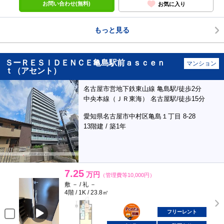
お問い合わせ(無料)
お気に入り
もっと見る
ＳーＲＥＳＩＤＥＮＣＥ亀島駅前ａｓｃｅｎ
マンション
ｔ（アセント）
名古屋市営地下鉄東山線 亀島駅/徒歩2分
中央本線（ＪＲ東海） 名古屋駅/徒歩15分
愛知県名古屋市中村区亀島１丁目 8-28
13階建 / 築1年
7.25
万円
（管理費等10,000円）
敷 － / 礼 －
4階 / 1K / 23.8㎡
ポンタ
部屋
フリーレント