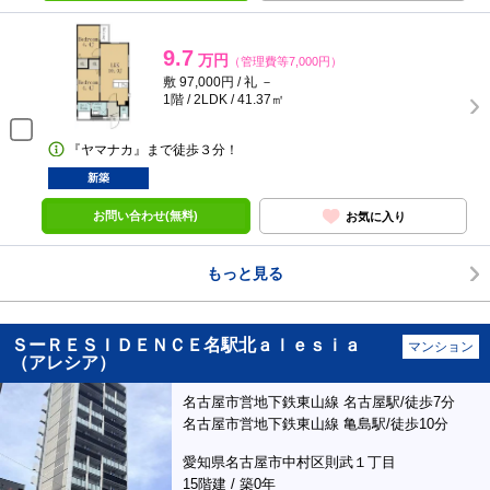
9.7
万円
（管理費等7,000円）
敷 97,000円 / 礼 －
1階 / 2LDK / 41.37㎡
『ヤマナカ』まで徒歩３分！
新築
お問い合わせ(無料)
お気に入り
もっと見る
ＳーＲＥＳＩＤＥＮＣＥ名駅北ａｌｅｓｉａ
マンション
（アレシア）
名古屋市営地下鉄東山線 名古屋駅/徒歩7分
名古屋市営地下鉄東山線 亀島駅/徒歩10分
愛知県名古屋市中村区則武１丁目
15階建 / 築0年