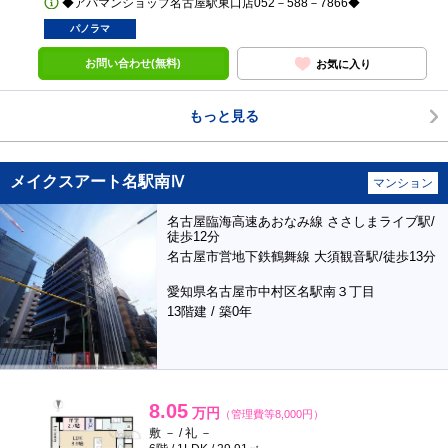
◆アパマンショップ名古屋駅東口店052－588－7866◆
パノラマ
お問い合わせ(無料)
お気に入り
もっと見る
メイクスアート名駅南Ⅳ
マンション
名古屋臨海高速あおなみ線 ささしまライブ駅/
徒歩12分
名古屋市営地下鉄鶴舞線 大須観音駅/徒歩13分
愛知県名古屋市中村区名駅南３丁目
13階建 / 築0年
8.05
万円
（管理費等8,000円）
敷 － / 礼 －