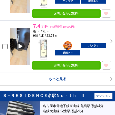
パノラマ
動画あり
お問い合わせ(無料)
7.4
万円
（管理費等10,000円）
敷 － / 礼 －
9階 / 1K / 23.73㎡
ポンタ
部屋
パノラマ
動画あり
お問い合わせ(無料)
もっと見る
Ｓ－ＲＥＳＩＤＥＮＣＥ名駅Ｎｏｒｔｈ Ⅱ
マンション
名古屋市営地下鉄東山線 亀島駅/徒歩4分
名鉄犬山線 栄生駅/徒歩9分