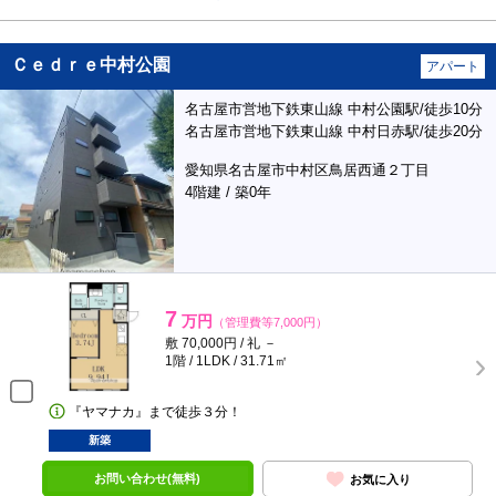
Ｃｅｄｒｅ中村公園
アパート
名古屋市営地下鉄東山線 中村公園駅/徒歩10分
名古屋市営地下鉄東山線 中村日赤駅/徒歩20分
愛知県名古屋市中村区鳥居西通２丁目
4階建 / 築0年
7
万円
（管理費等7,000円）
敷 70,000円 / 礼 －
1階 / 1LDK / 31.71㎡
『ヤマナカ』まで徒歩３分！
新築
お問い合わせ(無料)
お気に入り