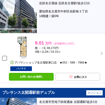
近鉄名古屋線 近鉄名古屋駅/徒歩11分
愛知県名古屋市中村区名駅南３丁目
14階建 / 築0年
9.01
万円
（管理費等8,170円）
敷 － / 礼 98,270円
4階 / 1LDK / 34.33㎡
アパマンショップ名古屋駅東口店 ★052－588－7866★
パノラマ
お問い合わせ(無料)
お気に入り
プレサンス太閤通駅前デュプル
マンション
名古屋市営地下鉄桜通線 太閤通駅/徒歩1分