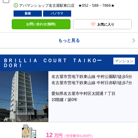
アパマンショップ名古屋駅東口店 ★052－588－7866★
新築
パノラマ
お問い合わせ(無料)
お気に入り
もっと見る
ＢＲＩＬＬＩＡ ＣＯＵＲＴ ＴＡＩＫＯー
マンション
ＤＯＲＩ
名古屋市営地下鉄東山線 中村公園駅/徒歩5分
名古屋市営地下鉄東山線 中村日赤駅/徒歩7分
愛知県名古屋市中村区太閤通７丁目
10階建 / 築0年
12
万円
（管理費等6,000円）