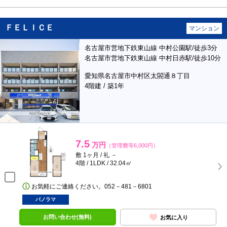
ＦＥＬＩＣＥ
マンション
名古屋市営地下鉄東山線 中村公園駅/徒歩3分
名古屋市営地下鉄東山線 中村日赤駅/徒歩10分
愛知県名古屋市中村区太閤通８丁目
4階建 / 築1年
7.5
万円
（管理費等6,000円）
敷 1ヶ月 / 礼 －
4階 / 1LDK / 32.04㎡
お気軽にご連絡ください。052－481－6801
パノラマ
お問い合わせ(無料)
お気に入り