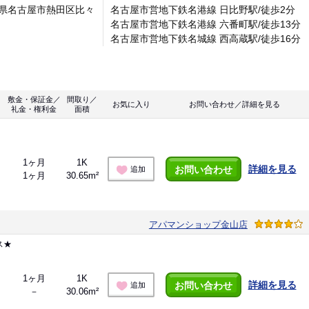
県名古屋市熱田区比々
名古屋市営地下鉄名港線 日比野駅/徒歩2分
名古屋市営地下鉄名港線 六番町駅/徒歩13分
名古屋市営地下鉄名城線 西高蔵駅/徒歩16分
敷金・保証金／
間取り／
お気に入り
お問い合わせ／詳細を見る
礼金・権利金
面積
1ヶ月
1K
詳細を見る
お問い合わせ
追加
1ヶ月
30.65m²
アパマンショップ金山店
ス★
1ヶ月
1K
詳細を見る
お問い合わせ
追加
－
30.06m²