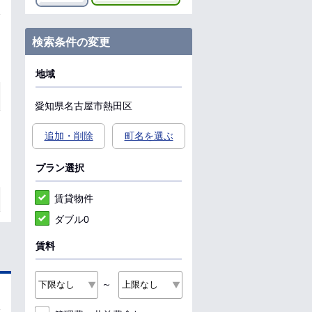
検索条件の変更
地域
愛知県
名古屋市熱田区
追加・削除
町名を選ぶ
プラン選択
賃貸物件
ダブル0
賃料
～