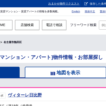
おまかせ物件リクエスト
保存した条
。賃貸マンション・賃貸アパートの情報を多数掲載。
English
簡体中文
繁体
OME
店舗検索
電話で相談
フリーワード検索
名古屋市熱田区
貸マンション・アパート]物件情報・お部屋探し
地図を表示
ヴィターレ日比野
ーポ
建て
/
築18年
/
鉄骨造