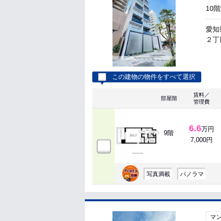
10
愛知
２丁
この建物の物件をすべて選択
賃料／
部屋階
管理費
6.6
万円
9階
7,000円
写真満載
パノラマ
マ