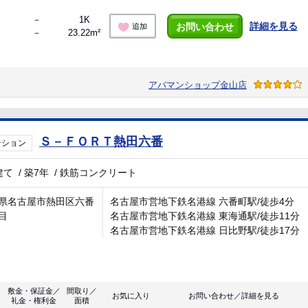
－
1K
詳細を見る
お問い合わせ
追加
－
23.22m²
アパマンショップ金山店
Ｓ－ＦＯＲＴ熱田六番
ンション
建て
/
築7年
/
鉄筋コンクリート
県名古屋市熱田区六番
名古屋市営地下鉄名港線 六番町駅/徒歩4分
目
名古屋市営地下鉄名港線 東海通駅/徒歩11分
名古屋市営地下鉄名港線 日比野駅/徒歩17分
敷金・保証金／
間取り／
お気に入り
お問い合わせ／詳細を見る
礼金・権利金
面積