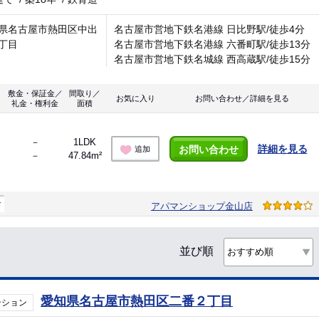
県名古屋市熱田区中出
名古屋市営地下鉄名港線 日比野駅/徒歩4分
丁目
名古屋市営地下鉄名港線 六番町駅/徒歩13分
名古屋市営地下鉄名城線 西高蔵駅/徒歩15分
敷金・保証金／
間取り／
お気に入り
お問い合わせ／詳細を見る
礼金・権利金
面積
－
1LDK
詳細を見る
お問い合わせ
追加
－
47.84m²
マ
アパマンショップ金山店
並び順
愛知県名古屋市熱田区二番２丁目
ンション