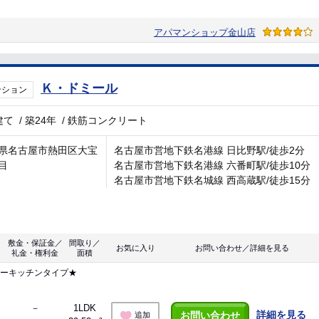
アパマンショップ金山店
Ｋ・ドミール
ンション
建て
/
築24年
/
鉄筋コンクリート
県名古屋市熱田区大宝
名古屋市営地下鉄名港線 日比野駅/徒歩2分
目
名古屋市営地下鉄名港線 六番町駅/徒歩10分
名古屋市営地下鉄名城線 西高蔵駅/徒歩15分
敷金・保証金／
間取り／
お気に入り
お問い合わせ／詳細を見る
礼金・権利金
面積
ターキッチンタイプ★
－
1LDK
詳細を見る
お問い合わせ
追加