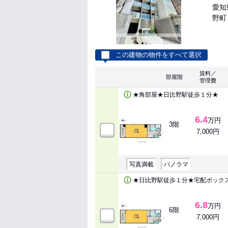
愛知
野町
この建物の物件をすべて選択
賃料／
部屋階
管理費
★角部屋★日比野駅徒歩１分★
6.4
万円
3階
7,000円
写真満載
パノラマ
★日比野駅徒歩１分★宅配ボック
6.8
万円
6階
7,000円