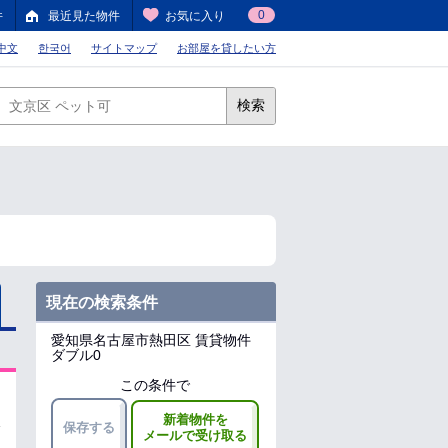
0
件
最近見た物件
お気に入り
中文
한국어
サイトマップ
お部屋を貸したい方
検索
現在の検索条件
愛知県名古屋市熱田区
賃貸物件
ダブル0
この条件で
新着物件を
保存する
メールで受け取る