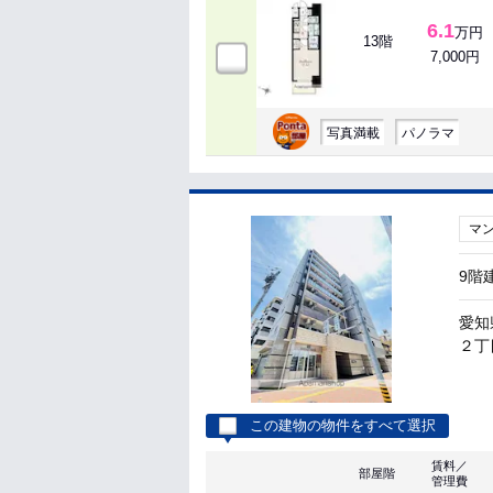
6.1
万円
13階
7,000円
写真満載
パノラマ
マ
9階
愛知
２丁
この建物の物件をすべて選択
賃料／
部屋階
管理費