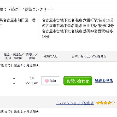
階建て
/
築2年
/
鉄筋コンクリート
県名古屋市熱田区一番
名古屋市営地下鉄名港線 六番町駅/徒歩11分
目
名古屋市営地下鉄名港線 日比野駅/徒歩13分
名古屋市営地下鉄名城線 熱田神宮西駅/徒歩
14分
敷金・保証金／
間取り／
お気に入り
お問い合わせ／詳細を見る
礼金・権利金
面積
２匹まで）敷金１ヶ月追加★
－
1K
詳細を見る
お問い合わせ
追加
－
22.35m²
アパマンショップ金山店
２匹まで）敷金１ヶ月追加★