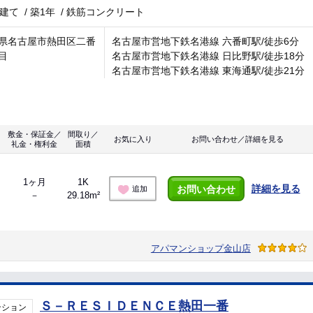
階建て
/
築1年
/
鉄筋コンクリート
県名古屋市熱田区二番
名古屋市営地下鉄名港線 六番町駅/徒歩6分
目
名古屋市営地下鉄名港線 日比野駅/徒歩18分
名古屋市営地下鉄名港線 東海通駅/徒歩21分
敷金・保証金／
間取り／
お気に入り
お問い合わせ／詳細を見る
礼金・権利金
面積
1ヶ月
1K
詳細を見る
お問い合わせ
追加
－
29.18m²
アパマンショップ金山店
Ｓ－ＲＥＳＩＤＥＮＣＥ熱田一番
ンション