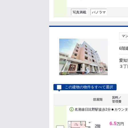
写真満載
パノラマ
マ
6階
愛知
３丁
この建物の物件をすべて選択
賃料／
部屋階
管理費
名港線日比野駅徒歩2分★カウン
6.5
万円
2階