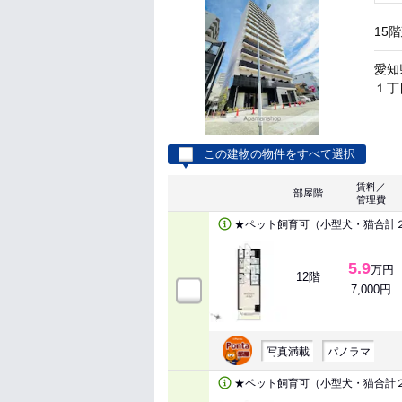
15
愛知
１丁
この建物の物件をすべて選択
賃料／
部屋階
管理費
★ペット飼育可（小型犬・猫合計
5.9
万円
12階
7,000円
写真満載
パノラマ
★ペット飼育可（小型犬・猫合計