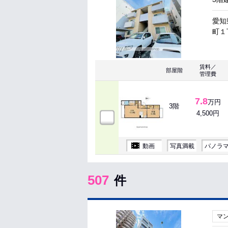
愛知
町１
賃料／
部屋階
管理費
7.8
万円
3階
4,500円
動画
写真満載
パノラ
507
件
マ