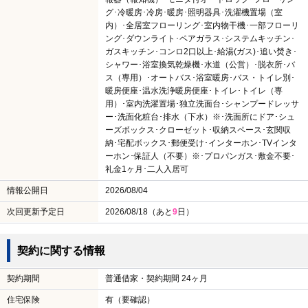
グ･冷暖房･冷房･暖房･照明器具･洗濯機置場（室
内）･全居室フローリング･室内物干機･一部フローリ
ング･ダウンライト･ペアガラス･システムキッチン･
ガスキッチン･コンロ2口以上･給湯(ガス)･追い焚き･
シャワー･浴室換気乾燥機･水道（公営）･脱衣所･バ
ス（専用）･オートバス･浴室暖房･バス・トイレ別･
暖房便座･温水洗浄暖房便座･トイレ･トイレ（専
用）･室内洗濯置場･独立洗面台･シャンプードレッサ
ー･洗面化粧台･排水（下水）※･洗面所にドア･シュ
ーズボックス･クローゼット･収納スペース･玄関収
納･宅配ボックス･郵便受け･インターホン･TVインタ
ーホン･保証人（不要）※･プロパンガス･敷金不要･
礼金1ヶ月･二人入居可
情報公開日
2026/08/04
次回更新予定日
2026/08/18（あと
9
日）
契約に関する情報
契約期間
普通借家・契約期間 24ヶ月
住宅保険
有（要確認）