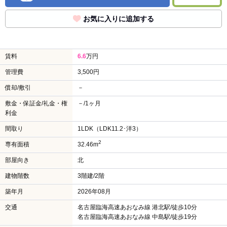
お気に入りに追加する
賃料
6.6
万円
管理費
3,500円
償却/敷引
－
敷金・保証金/礼金・権
－/1ヶ月
利金
間取り
1LDK（LDK11.2･洋3）
2
専有面積
32.46m
部屋向き
北
建物階数
3階建/2階
築年月
2026年08月
交通
名古屋臨海高速あおなみ線 港北駅/徒歩10分
名古屋臨海高速あおなみ線 中島駅/徒歩19分