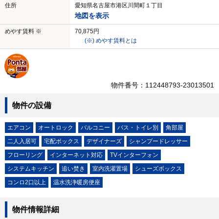
住所
愛知県名古屋市港区川間町１丁目
地図を表示
めやす賃料 ※
70,875円
(※) めやす賃料とは
物件番号：112448793-23013501
物件の設備
エアコン
オートロック
バルコニー
バス・トイレ別
角部屋
二人入居可
宅配ボックス
デザイナーズ
シャンプードレッサー
フローリング
インターネット対応
TVインターフォン
システムキッチン
追い焚き
室内洗濯置場
シューズボックス
コンロ2口以上
温水洗浄暖房便座
物件情報詳細