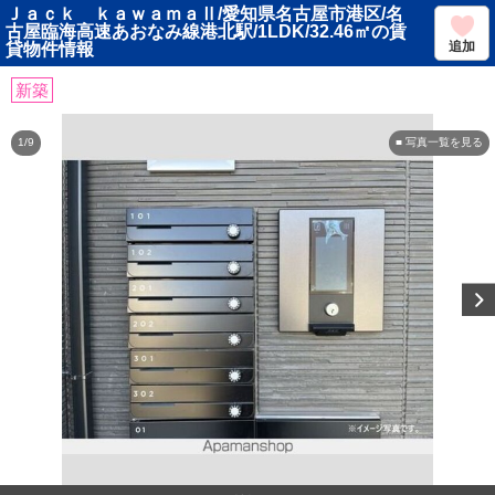
Ｊａｃｋ ｋａｗａｍａⅡ/愛知県名古屋市港区/名
古屋臨海高速あおなみ線港北駅/1LDK/32.46㎡の賃
追加
貸物件情報
新築
1/9
■ 写真一覧を見る