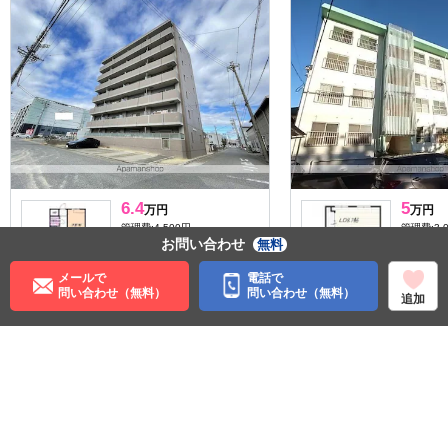
6.4
5
万円
万円
管理費:4,500円
管理費:3,
お問い合わせ
無料
90,000円
32,000円
90,0
敷
礼
敷
45.96㎡
1LDK
46㎡
1L
メールで
電話で
荒子川公園駅 徒歩14分
港北駅 徒
問い合わせ（無料）
問い合わせ（無料）
追加
愛知県名古屋市港区入場２
愛知県名
丁目
丁目
子育て応援
料理が楽
ペット可
料理が楽
収納
リノ
住む街研究所で街の情報を見る