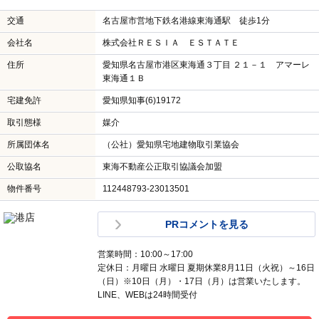
交通
名古屋市営地下鉄名港線東海通駅 徒歩1分
会社名
株式会社ＲＥＳＩＡ ＥＳＴＡＴＥ
住所
愛知県名古屋市港区東海通３丁目 ２１－１ アマーレ
東海通１Ｂ
宅建免許
愛知県知事(6)19172
取引態様
媒介
所属団体名
（公社）愛知県宅地建物取引業協会
公取協名
東海不動産公正取引協議会加盟
物件番号
112448793-23013501
PRコメントを見る
営業時間：10:00～17:00
定休日：月曜日 水曜日 夏期休業8月11日（火祝）～16日
（日）※10日（月）・17日（月）は営業いたします。
LINE、WEBは24時間受付