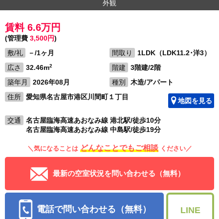
外観
賃料 6.6万円
(管理費
3,500円
)
敷/礼
－/1ヶ月
間取り
1LDK（LDK11.2･洋3）
2
広さ
32.46m
階建
3階建/2階
築年月
2026年08月
種別
木造/アパート
住所
愛知県名古屋市港区川間町１丁目
地図を見る
交通
名古屋臨海高速あおなみ線 港北駅/徒歩10分
名古屋臨海高速あおなみ線 中島駅/徒歩19分
どんなことでもご相談
＼気になることは
ください／
最新の空室状況を問い合わせる（無料）
電話で問い合わせる（無料）
LINE