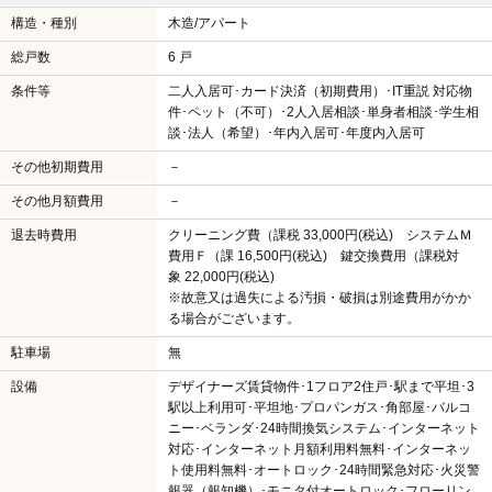
構造・種別
木造/アパート
総戸数
6 戸
条件等
二人入居可･カード決済（初期費用）･IT重説 対応物
件･ペット（不可）･2人入居相談･単身者相談･学生相
談･法人（希望）･年内入居可･年度内入居可
その他初期費用
－
その他月額費用
－
退去時費用
クリーニング費（課税 33,000円(税込) システムＭ
費用Ｆ（課 16,500円(税込) 鍵交換費用（課税対
象 22,000円(税込)
※故意又は過失による汚損・破損は別途費用がかか
る場合がございます。
駐車場
無
設備
デザイナーズ賃貸物件･1フロア2住戸･駅まで平坦･3
駅以上利用可･平坦地･プロパンガス･角部屋･バルコ
ニー･ベランダ･24時間換気システム･インターネット
対応･インターネット月額利用料無料･インターネッ
ト使用料無料･オートロック･24時間緊急対応･火災警
報器（報知機）･モニタ付オートロック･フローリン