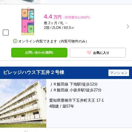
4.4
万円
（管理費等2,000円）
敷 2ヶ月 / 礼 －
2階 / 2LDK / 60.5㎡
オンライン内覧できます（内覧可物件のみ）
お問い合わせ(無料)
お気に入り
ビレッジハウス下五井２号棟
マンション
ＪＲ飯田線 下地駅/徒歩12分
ＪＲ飯田線 小坂井駅/徒歩27分
愛知県豊橋市下五井町天王 17-1
4階建 / 築57年