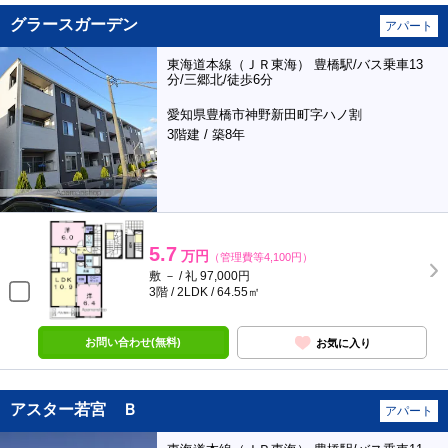
グラースガーデン
アパート
東海道本線（ＪＲ東海） 豊橋駅/バス乗車13
分/三郷北/徒歩6分
愛知県豊橋市神野新田町字ハノ割
3階建 / 築8年
5.7
万円
（管理費等4,100円）
敷 － / 礼 97,000円
3階 / 2LDK / 64.55㎡
お問い合わせ(無料)
お気に入り
アスター若宮 Ｂ
アパート