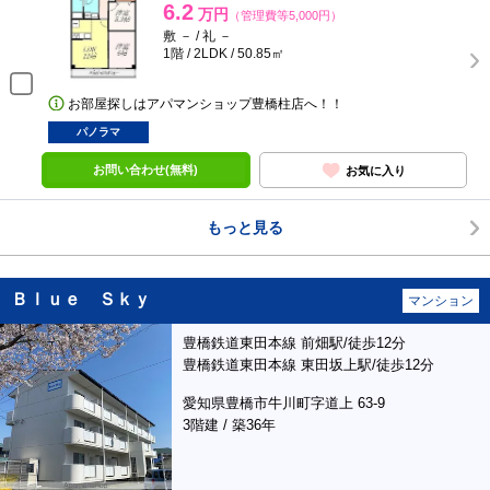
6.2
万円
（管理費等5,000円）
敷 － / 礼 －
1階 / 2LDK / 50.85㎡
お部屋探しはアパマンショップ豊橋柱店へ！！
パノラマ
お問い合わせ(無料)
お気に入り
もっと見る
Ｂｌｕｅ Ｓｋｙ
マンション
豊橋鉄道東田本線 前畑駅/徒歩12分
豊橋鉄道東田本線 東田坂上駅/徒歩12分
愛知県豊橋市牛川町字道上 63-9
3階建 / 築36年