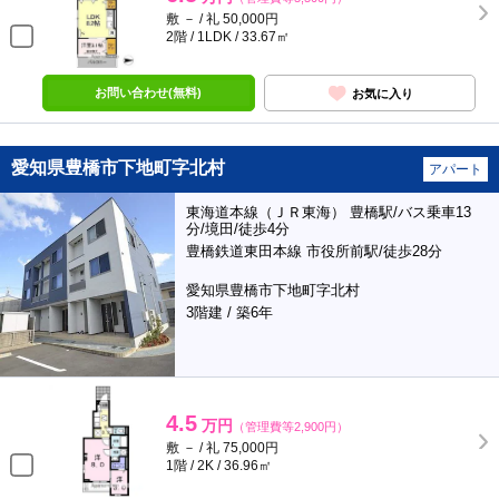
敷 － / 礼 50,000円
2階 / 1LDK / 33.67㎡
お問い合わせ(無料)
お気に入り
愛知県豊橋市下地町字北村
アパート
東海道本線（ＪＲ東海） 豊橋駅/バス乗車13
分/境田/徒歩4分
豊橋鉄道東田本線 市役所前駅/徒歩28分
愛知県豊橋市下地町字北村
3階建 / 築6年
4.5
万円
（管理費等2,900円）
敷 － / 礼 75,000円
1階 / 2K / 36.96㎡