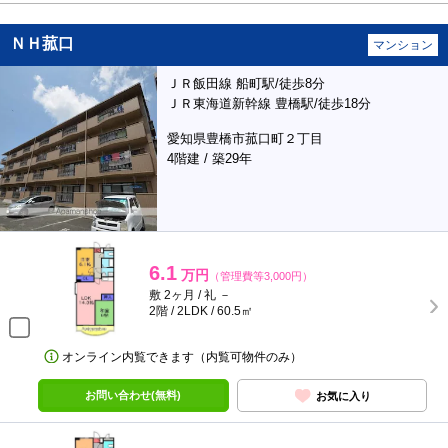
ＮＨ菰口
マンション
ＪＲ飯田線 船町駅/徒歩8分
ＪＲ東海道新幹線 豊橋駅/徒歩18分
愛知県豊橋市菰口町２丁目
4階建 / 築29年
6.1
万円
（管理費等3,000円）
敷 2ヶ月 / 礼 －
2階 / 2LDK / 60.5㎡
オンライン内覧できます（内覧可物件のみ）
お問い合わせ(無料)
お気に入り