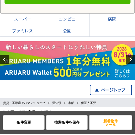
豊橋市の施設一覧
スーパー
コンビニ
病院
ファミレス
公園
Previous
賃貸・不動産アパマンショップ
愛知県
市部
保証人不要
全国の都道府県から探す
新着物件
条件変更
検索条件を保存
メール
企業・IR情報
サイトポリシー