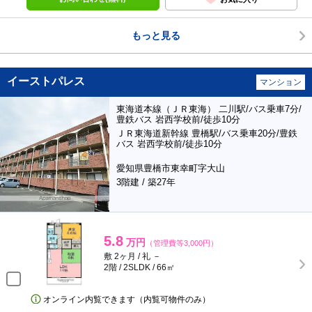
もっと見る
イーストパレス
マンション
東海道本線（ＪＲ東海） 二川駅/バス乗車7分/
豊鉄バス 岩西学校前/徒歩10分
ＪＲ東海道新幹線 豊橋駅/バス乗車20分/豊鉄
バス 岩西学校前/徒歩10分
愛知県豊橋市東幸町字大山
3階建 / 築27年
5.8
万円
（管理費等3,000円）
敷 2ヶ月 / 礼 －
2階 / 2SLDK / 66㎡
オンライン内覧できます（内覧可物件のみ）