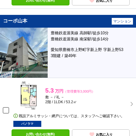
お問い合わせ(無料)
お気に入り
コーポ山本
マンション
豊橋鉄道渥美線 高師駅/徒歩10分
豊橋鉄道渥美線 南栄駅/徒歩14分
愛知県豊橋市上野町字新上野 字新上野53
3階建 / 築49年
5.3
万円
（管理費等3,000円）
敷 － / 礼 －
2階 / 1LDK / 53.2㎡
既設アルミサッシ・網戸については、スタッフへご確認下さい。
パノラマ
お問い合わせ(無料)
お気に入り