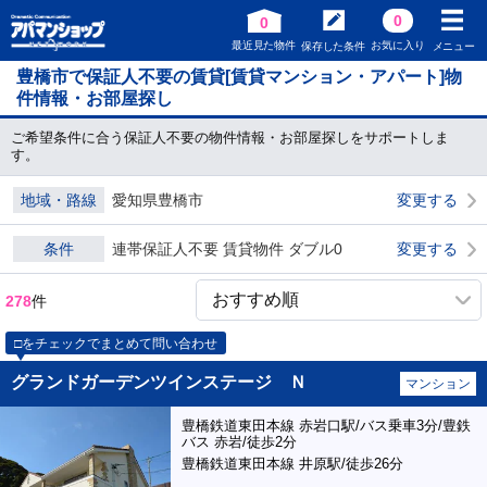
0
0
最近見た物件
お気に入り
保存した条件
メニュー
豊橋市で保証人不要の賃貸[賃貸マンション・アパート]物
件情報・お部屋探し
ご希望条件に合う保証人不要の物件情報・お部屋探しをサポートしま
す。
地域・路線
愛知県豊橋市
変更する
条件
連帯保証人不要 賃貸物件 ダブル0
変更する
278
件
□をチェックでまとめて問い合わせ
グランドガーデンツインステージ Ｎ
マンション
豊橋鉄道東田本線 赤岩口駅/バス乗車3分/豊鉄
バス 赤岩/徒歩2分
豊橋鉄道東田本線 井原駅/徒歩26分