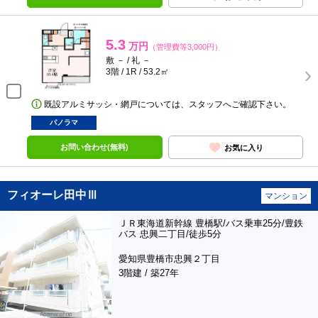
5.3
万円
（管理費等3,000円）
敷 － / 礼 －
3階 / 1R / 53.2㎡
既設アルミサッシ・網戸については、スタッフへご確認下さい。
パノラマ
お問い合わせ(無料)
お気に入り
フィオーレ田中Ⅲ
マンション
ＪＲ東海道新幹線 豊橋駅/バス乗車25分/豊鉄
バス 忠興二丁目/徒歩5分
愛知県豊橋市忠興２丁目
3階建 / 築27年