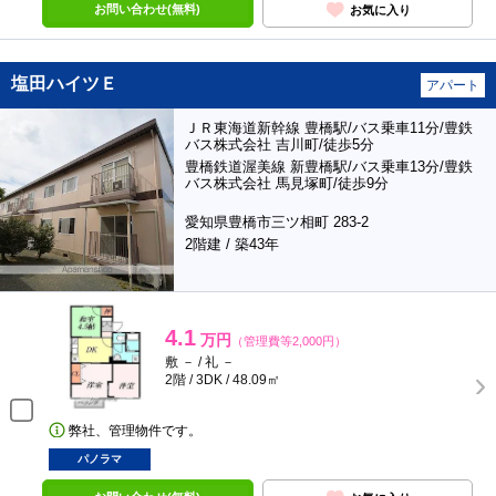
お問い合わせ(無料)
お気に入り
塩田ハイツＥ
アパート
ＪＲ東海道新幹線 豊橋駅/バス乗車11分/豊鉄
バス株式会社 吉川町/徒歩5分
豊橋鉄道渥美線 新豊橋駅/バス乗車13分/豊鉄
バス株式会社 馬見塚町/徒歩9分
愛知県豊橋市三ツ相町 283-2
2階建 / 築43年
4.1
万円
（管理費等2,000円）
敷 － / 礼 －
2階 / 3DK / 48.09㎡
弊社、管理物件です。
パノラマ