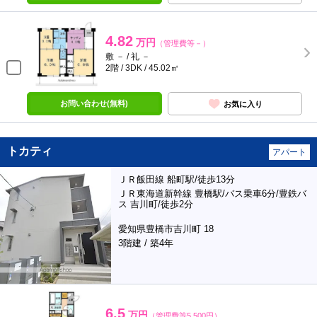
4.82
万円
（管理費等－）
敷 － / 礼 －
2階 / 3DK / 45.02㎡
お問い合わせ(無料)
お気に入り
トカティ
アパート
ＪＲ飯田線 船町駅/徒歩13分
ＪＲ東海道新幹線 豊橋駅/バス乗車6分/豊鉄バ
ス 吉川町/徒歩2分
愛知県豊橋市吉川町 18
3階建 / 築4年
6.5
万円
（管理費等5,500円）