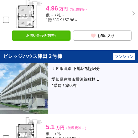
4.96
万円
（管理費等－）
敷 － / 礼 －
1階 / 3DK / 57.96㎡
お問い合わせ(無料)
お気に入り
ビレッジハウス津田２号棟
マンション
ＪＲ飯田線 下地駅/徒歩4分
愛知県豊橋市横須賀町林 1
4階建 / 築60年
5.1
万円
（管理費等－）
敷 － / 礼 －