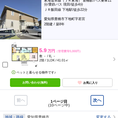
東海道本線（ＪＲ東海） 豊橋駅/バス乗車11
分/豊鉄バス 境田/徒歩4分
ＪＲ飯田線 下地駅/徒歩22分
愛知県豊橋市下地町字若宮
2階建 / 築8年
5.9
万円
（管理費等5,000円）
敷 － / 礼 －
2階 / 1LDK / 41.01㎡
ペットと暮らせる物件です♪
お問い合わせ(無料)
お気に入り
前へ
次へ
1ページ目
(10ページ中)
地域・路線
愛知県豊橋市
変更する