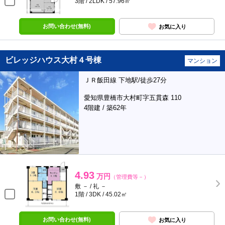
3階 / 2LDK / 57.96㎡
お問い合わせ(無料)
お気に入り
ビレッジハウス大村４号棟
マンション
ＪＲ飯田線 下地駅/徒歩27分
愛知県豊橋市大村町字五貫森 110
4階建 / 築62年
4.93
万円
（管理費等－）
敷 － / 礼 －
1階 / 3DK / 45.02㎡
お問い合わせ(無料)
お気に入り