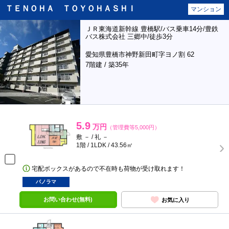
ＴＥＮＯＨＡ ＴＯＹＯＨＡＳＨＩ
マンション
ＪＲ東海道新幹線 豊橋駅/バス乗車14分/豊鉄
バス株式会社 三郷中/徒歩3分
愛知県豊橋市神野新田町字ヨノ割 62
7階建 / 築35年
5.9
万円
（管理費等5,000円）
敷 － / 礼 －
1階 / 1LDK / 43.56㎡
宅配ボックスがあるので不在時も荷物が受け取れます！
パノラマ
お問い合わせ(無料)
お気に入り