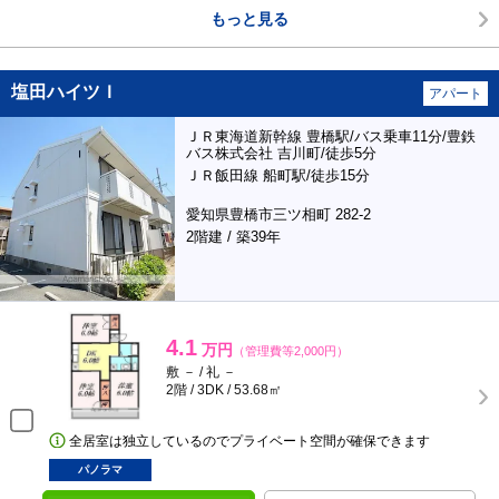
もっと見る
塩田ハイツＩ
アパート
ＪＲ東海道新幹線 豊橋駅/バス乗車11分/豊鉄
バス株式会社 吉川町/徒歩5分
ＪＲ飯田線 船町駅/徒歩15分
愛知県豊橋市三ツ相町 282-2
2階建 / 築39年
4.1
万円
（管理費等2,000円）
敷 － / 礼 －
2階 / 3DK / 53.68㎡
全居室は独立しているのでプライベート空間が確保できます
パノラマ