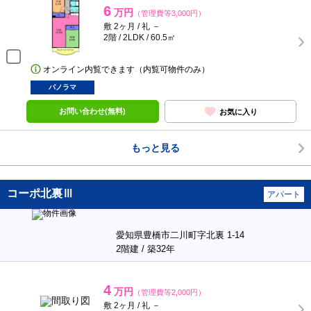
6
万円
（管理費等3,000円）
敷 2ヶ月 / 礼 －
2階 / 2LDK / 60.5㎡
オンライン内覧できます（内覧可物件のみ）
パノラマ
お問い合わせ(無料)
お気に入り
もっと見る
コーポ北裏Ⅲ
アパート
愛知県豊橋市二川町字北裏 1-14
2階建 / 築32年
4
万円
（管理費等2,000円）
敷 2ヶ月 / 礼 －