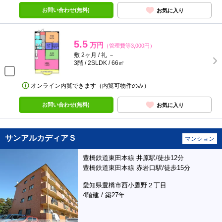
お問い合わせ(無料)
お気に入り
5.5
万円
（管理費等3,000円）
敷 2ヶ月 / 礼 －
3階 / 2SLDK / 66㎡
オンライン内覧できます（内覧可物件のみ）
お問い合わせ(無料)
お気に入り
サンアルカディアＳ
マンション
豊橋鉄道東田本線 井原駅/徒歩12分
豊橋鉄道東田本線 赤岩口駅/徒歩15分
愛知県豊橋市西小鷹野２丁目
4階建 / 築27年