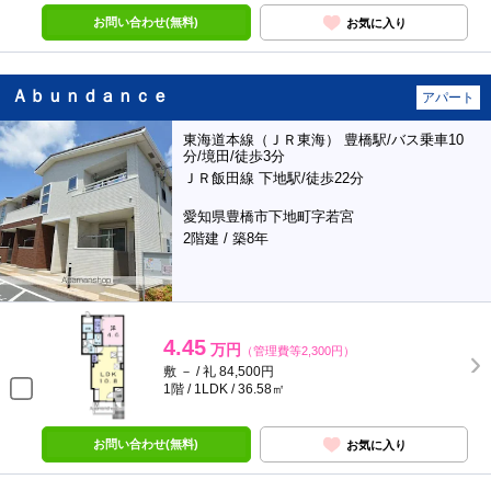
お問い合わせ(無料)
お気に入り
Ａｂｕｎｄａｎｃｅ
アパート
東海道本線（ＪＲ東海） 豊橋駅/バス乗車10
分/境田/徒歩3分
ＪＲ飯田線 下地駅/徒歩22分
愛知県豊橋市下地町字若宮
2階建 / 築8年
4.45
万円
（管理費等2,300円）
敷 － / 礼 84,500円
1階 / 1LDK / 36.58㎡
お問い合わせ(無料)
お気に入り