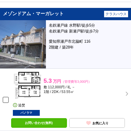
メゾンドアム・マーガレット
テラスハウス
名鉄瀬戸線 水野駅/徒歩5分
名鉄瀬戸線 新瀬戸駅/徒歩7分
愛知県瀬戸市北脇町 116
2階建 / 築28年
5.3
万円
（管理費等3,000円）
敷 112,000円 / 礼 －
1階 / 2DK / 53.55㎡
追焚
パノラマ
お問い合わせ(無料)
お気に入り