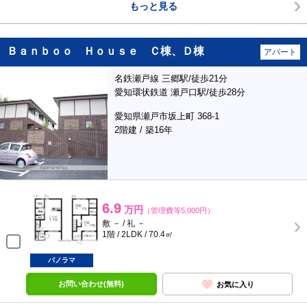
もっと見る
Ｂａｎｂｏｏ Ｈｏｕｓｅ Ｃ棟、Ｄ棟
アパート
名鉄瀬戸線 三郷駅/徒歩21分
愛知環状鉄道 瀬戸口駅/徒歩28分
愛知県瀬戸市坂上町 368-1
2階建 / 築16年
6.9
万円
（管理費等5,000円）
敷 － / 礼 －
1階 / 2LDK / 70.4㎡
パノラマ
お問い合わせ(無料)
お気に入り