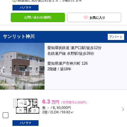
開放感と光があふれる１５．５帖のＬＤＫ
パノラマ
お問い合わせ(無料)
お気に入り
サンリット神川
アパート
愛知環状鉄道 瀬戸口駅/徒歩12分
名鉄瀬戸線 水野駅/徒歩28分
愛知県瀬戸市神川町 126
2階建 / 築18年
6.3
万円
（管理費等2,900円）
敷 － / 礼 93,000円
2階 / 2LDK / 59.82㎡
パノラマ