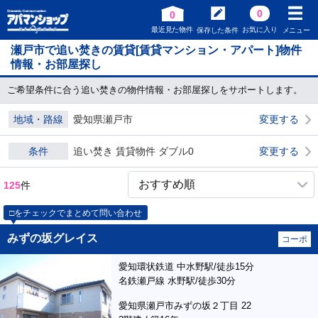
0
0
最近見た物件
お気に入り
保存した条件
メニュー
瀬戸市で追い焚きの賃貸[賃貸マンション・アパート]物件
情報・お部屋探し
ご希望条件に合う追い焚きの物件情報・お部屋探しをサポートします。
地域・路線
愛知県瀬戸市
変更する
条件
追い焚き 賃貸物件 ダブル0
変更する
125
件
□をチェックでまとめて問い合わせ
みずの坂グレイス
コーポ
愛知環状鉄道 中水野駅/徒歩15分
名鉄瀬戸線 水野駅/徒歩30分
愛知県瀬戸市みずの坂２丁目 22