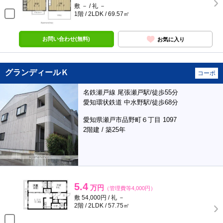
敷 － / 礼 －
1階 / 2LDK / 69.57㎡
お問い合わせ(無料)
お気に入り
グランディールＫ
コーポ
名鉄瀬戸線 尾張瀬戸駅/徒歩55分
愛知環状鉄道 中水野駅/徒歩68分
愛知県瀬戸市品野町６丁目 1097
2階建 / 築25年
5.4
万円
（管理費等4,000円）
敷 54,000円 / 礼 －
2階 / 2LDK / 57.75㎡