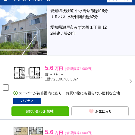
愛知環状鉄道 中水野駅/徒歩18分
ＪＲバス 水野団地/徒歩2分
愛知県瀬戸市みずの坂１丁目 12
2階建 / 築24年
5.6
万円
（管理費等4,000円）
敷 － / 礼 －
1階 / 2LDK / 68.33㎡
スーパーが徒歩圏内にあり、お買い物にも困らない便利な立地
パノラマ
お問い合わせ(無料)
お気に入り
5.6
万円
（管理費等4,000円）