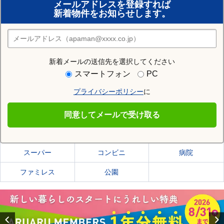
メールアドレスを登録すれば
おまかせ物件リクエスト
新着物件をお知らせします。
住みたい街の店舗を探す
店舗検索
新着メールの送信先を選択してください
住む街研究所で瀬戸市の情報を見る
スマートフォン
PC
プライバシーポリシー
に
瀬戸市
同意してメールで受け取る
瀬戸市の施設一覧
スーパー
コンビニ
病院
ファミレス
公園
Previous