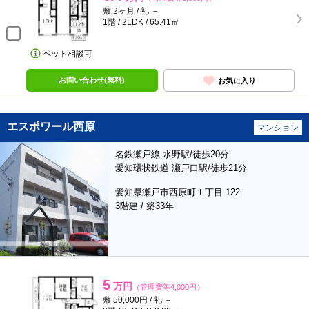
敷 2ヶ月 / 礼 －
1階 / 2LDK / 65.41㎡
ペット相談可
お問い合わせ(無料)
お気に入り
エスポワール西原
マンション
名鉄瀬戸線 水野駅/徒歩20分
愛知環状鉄道 瀬戸口駅/徒歩21分
愛知県瀬戸市西原町１丁目 122
3階建 / 築33年
5
万円
（管理費等4,000円）
敷 50,000円 / 礼 －