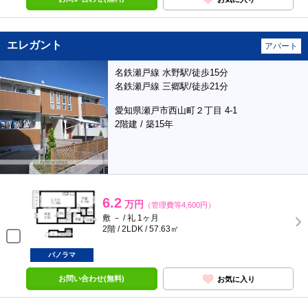
エレガント
アパート
名鉄瀬戸線 水野駅/徒歩15分
名鉄瀬戸線 三郷駅/徒歩21分
愛知県瀬戸市西山町２丁目 4-1
2階建 / 築15年
6.2
万円
（管理費等4,600円）
敷 － / 礼 1ヶ月
2階 / 2LDK / 57.63㎡
パノラマ
お問い合わせ(無料)
お気に入り