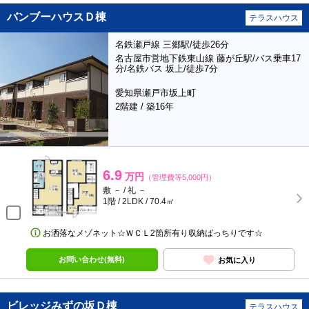
バンブーハウスＤ棟
テラスハウス
名鉄瀬戸線 三郷駅/徒歩26分
名古屋市営地下鉄東山線 藤が丘駅/バス乗車17
分/名鉄バス 坂上/徒歩7分
愛知県瀬戸市坂上町
2階建 / 築16年
6.9
万円
（管理費等5,000円）
敷 － / 礼 －
1階 / 2LDK / 70.4㎡
お洒落なメゾネット☆ＷＣＬ2箇所有り収納ばっちりです☆
お問い合わせ(無料)
お気に入り
ビレッジみずの坂Ｄ棟
テラスハウス