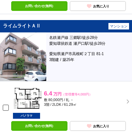
お問い合わせ(無料)
お気に入り
ライムライトＡⅡ
マンション
名鉄瀬戸線 三郷駅/徒歩28分
愛知環状鉄道 瀬戸口駅/徒歩28分
愛知県瀬戸市高根町２丁目 81-1
3階建 / 築25年
6.4
万円
（管理費等4,000円）
敷 80,000円 / 礼 －
3階 / 2LDK / 61.29㎡
パノラマ
お問い合わせ(無料)
お気に入り