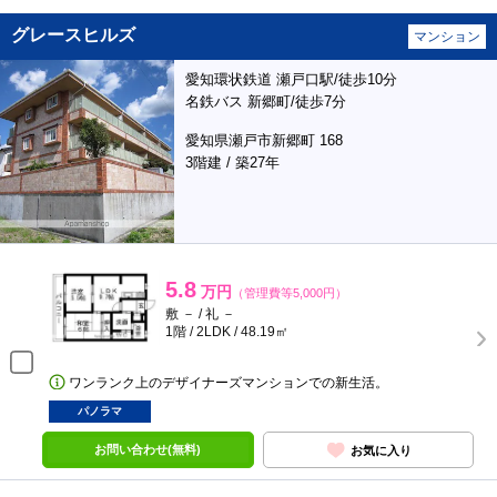
グレースヒルズ
マンション
愛知環状鉄道 瀬戸口駅/徒歩10分
名鉄バス 新郷町/徒歩7分
愛知県瀬戸市新郷町 168
3階建 / 築27年
5.8
万円
（管理費等5,000円）
敷 － / 礼 －
1階 / 2LDK / 48.19㎡
ワンランク上のデザイナーズマンションでの新生活。
パノラマ
お問い合わせ(無料)
お気に入り