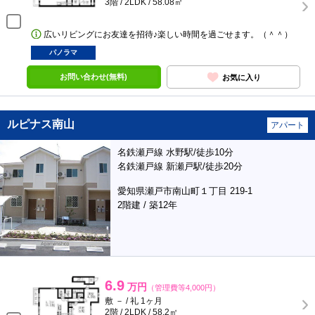
3階 / 2LDK / 58.08㎡
広いリビングにお友達を招待♪楽しい時間を過ごせます。（＾＾）
パノラマ
お問い合わせ(無料)
お気に入り
ルピナス南山
アパート
名鉄瀬戸線 水野駅/徒歩10分
名鉄瀬戸線 新瀬戸駅/徒歩20分
愛知県瀬戸市南山町１丁目 219-1
2階建 / 築12年
6.9
万円
（管理費等4,000円）
敷 － / 礼 1ヶ月
2階 / 2LDK / 58.2㎡