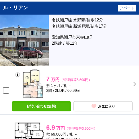
ル・リアン
アパート
名鉄瀬戸線 水野駅/徒歩12分
名鉄瀬戸線 新瀬戸駅/徒歩17分
愛知県瀬戸市東寺山町
2階建 / 築11年
7
万円
（管理費等3,500円）
敷 1ヶ月 / 礼 －
2階 / 2LDK / 60.99㎡
お問い合わせ(無料)
お気に入り
6.9
万円
（管理費等3,500円）
敷 69,000円 / 礼 －