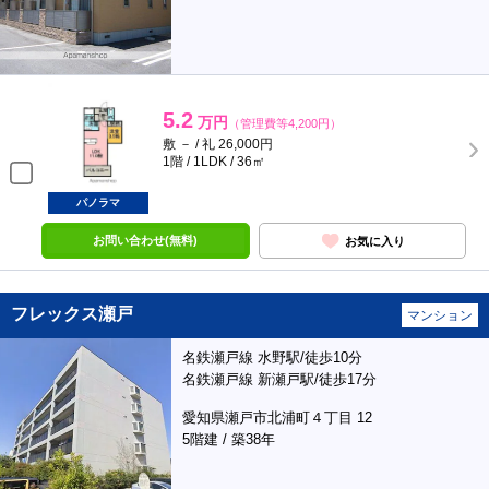
5.2
万円
（管理費等4,200円）
敷 － / 礼 26,000円
1階 / 1LDK / 36㎡
パノラマ
お問い合わせ(無料)
お気に入り
フレックス瀬戸
マンション
名鉄瀬戸線 水野駅/徒歩10分
名鉄瀬戸線 新瀬戸駅/徒歩17分
愛知県瀬戸市北浦町４丁目 12
5階建 / 築38年