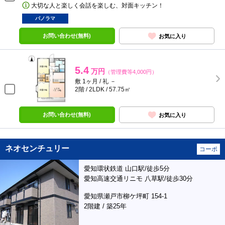
大切な人と楽しく会話を楽しむ、対面キッチン！
パノラマ
お問い合わせ(無料)
お気に入り
5.4
万円
（管理費等4,000円）
敷 1ヶ月 / 礼 －
2階 / 2LDK / 57.75㎡
お問い合わせ(無料)
お気に入り
ネオセンチュリー
コーポ
愛知環状鉄道 山口駅/徒歩5分
愛知高速交通リニモ 八草駅/徒歩30分
愛知県瀬戸市柳ケ坪町 154-1
2階建 / 築25年