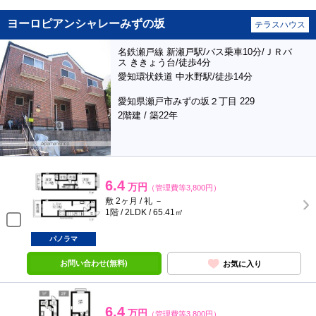
ヨーロピアンシャレーみずの坂
テラスハウス
名鉄瀬戸線 新瀬戸駅/バス乗車10分/ＪＲバ
ス ききょう台/徒歩4分
愛知環状鉄道 中水野駅/徒歩14分
愛知県瀬戸市みずの坂２丁目 229
2階建 / 築22年
6.4
万円
（管理費等3,800円）
敷 2ヶ月 / 礼 －
1階 / 2LDK / 65.41㎡
パノラマ
お問い合わせ(無料)
お気に入り
6.4
万円
（管理費等3,800円）