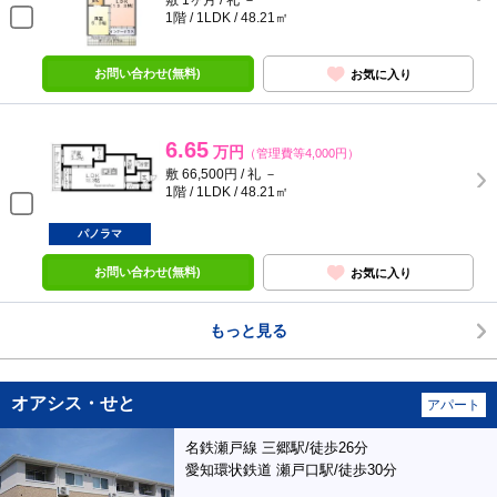
敷 1ヶ月 / 礼 －
1階 / 1LDK / 48.21㎡
お問い合わせ(無料)
お気に入り
6.65
万円
（管理費等4,000円）
敷 66,500円 / 礼 －
1階 / 1LDK / 48.21㎡
パノラマ
お問い合わせ(無料)
お気に入り
もっと見る
オアシス・せと
アパート
名鉄瀬戸線 三郷駅/徒歩26分
愛知環状鉄道 瀬戸口駅/徒歩30分