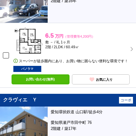
2階建 / 築16年
6.5
万円
（管理費等4,200円）
敷 － / 礼 1ヶ月
2階 / 2LDK / 60.49㎡
スーパーが徒歩圏内にあり、お買い物に困らない便利な環境です！
パノラマ
お問い合わせ(無料)
お気に入り
クラヴィエ Ｙ
コーポ
愛知環状鉄道 山口駅/徒歩4分
愛知県瀬戸市田中町 76
2階建 / 築17年