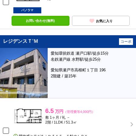
パノラマ
お問い合わせ(無料)
お気に入り
レジデンスＴ’Ｍ
コーポ
愛知環状鉄道 瀬戸口駅/徒歩15分
名鉄瀬戸線 水野駅/徒歩25分
愛知県瀬戸市高根町１丁目 196
2階建 / 築15年
6.5
万円
（管理費等4,000円）
敷 1ヶ月 / 礼 －
2階 / 1LDK / 51.3㎡