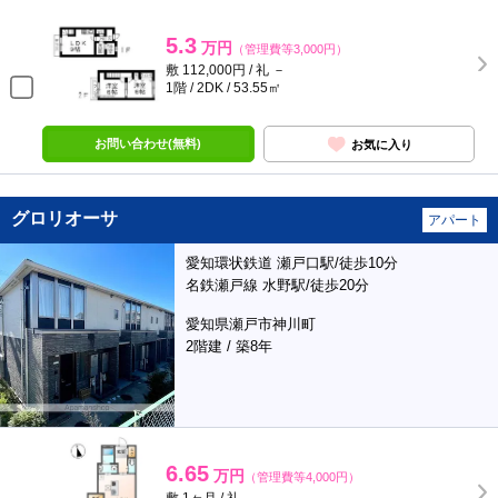
5.3
万円
（管理費等3,000円）
敷 112,000円 / 礼 －
1階 / 2DK / 53.55㎡
お問い合わせ(無料)
お気に入り
グロリオーサ
アパート
愛知環状鉄道 瀬戸口駅/徒歩10分
名鉄瀬戸線 水野駅/徒歩20分
愛知県瀬戸市神川町
2階建 / 築8年
6.65
万円
（管理費等4,000円）