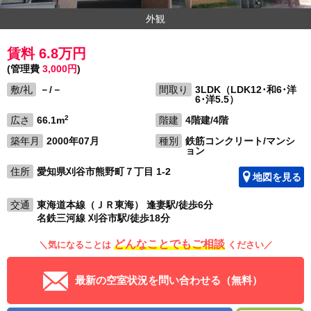
外観
賃料 6.8万円
(管理費
3,000円
)
敷/礼
－/－
間取り
3LDK（LDK12･和6･洋
6･洋5.5）
2
広さ
66.1m
階建
4階建/4階
築年月
2000年07月
種別
鉄筋コンクリート/マンシ
ョン
住所
愛知県刈谷市熊野町７丁目 1-2
地図を見る
交通
東海道本線（ＪＲ東海） 逢妻駅/徒歩6分
名鉄三河線 刈谷市駅/徒歩18分
どんなことでもご相談
＼気になることは
ください／
最新の空室状況を問い合わせる（無料）