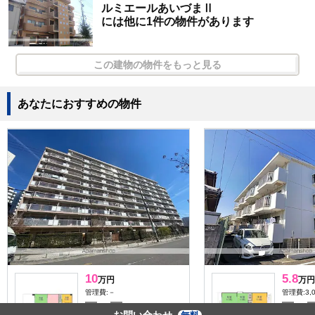
ルミエールあいづまⅡ
には他に1件の物件があります
この建物の物件をもっと見る
あなたにおすすめの物件
10
5.8
万円
万円
管理費:－
管理費:3,
－
0.5ヶ月
－
敷
礼
敷