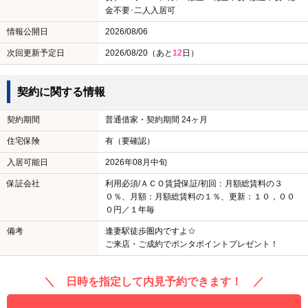
金不要･二人入居可
情報公開日
2026/08/06
次回更新予定日
2026/08/20（あと
12
日）
契約に関する情報
契約期間
普通借家・契約期間 24ヶ月
住宅保険
有（要確認）
入居可能日
2026年08月中旬
保証会社
利用必須/ＡＣＯ賃貸保証/初回：月額総賃料の３
０％、月額：月額総賃料の１％、更新：１０，００
０円／１年毎
備考
逢妻駅徒歩圏内ですよ☆
ご来店・ご成約でポンタポイントプレゼント！
＼ 日時を指定して内見予約できます！ ／