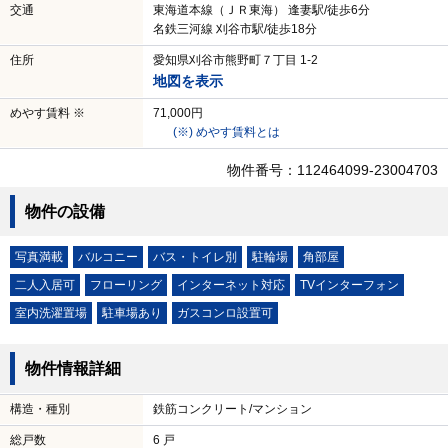
交通
東海道本線（ＪＲ東海） 逢妻駅/徒歩6分
名鉄三河線 刈谷市駅/徒歩18分
住所
愛知県刈谷市熊野町７丁目 1-2
地図を表示
めやす賃料 ※
71,000円
(※) めやす賃料とは
物件番号：112464099-23004703
物件の設備
写真満載
バルコニー
バス・トイレ別
駐輪場
角部屋
二人入居可
フローリング
インターネット対応
TVインターフォン
室内洗濯置場
駐車場あり
ガスコンロ設置可
物件情報詳細
構造・種別
鉄筋コンクリート/マンション
総戸数
6 戸