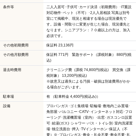
条件等
二人入居可･子供可･カード決済（初期費用）･IT重説
対応物件･ペット（不可）･2人入居相談 写真は別号
室にて掲載中、現況と相違する場合は現況優先で
す。設備・間取りに変更が生じた場合、現況優先と
なります。シニアプラン：７０歳以上の方は、加入
必須です。
その他初期費用
保証料 23,136円
その他月額費用
保証料 771円 緊急サポート（課税対象） 880円(税
込)
退去時費用
クリーニング費（課税 74,800円(税込) 買交換（課
税対象） 13,200円(税込)
※故意又は過失による汚損・破損は別途費用がかか
る場合がございます。
駐車場
有 （駐車料金 4,400円(税込み)）
設備
プロパンガス･ゴミ集積場･駐輪場･敷地内ごみ置場･
角部屋･バルコニー･CATV･インターネット対応･フロ
ーリング･洗濯機置場（室内）･出窓･ガスコンロ設置
可･給湯(ガス)･シャワー･バス・トイレ別･室内洗濯置
場･独立洗面台･押入･TVインターホン･保証人（不
要）※･プロパンガス･敷金・礼金不要･敷金不要･礼