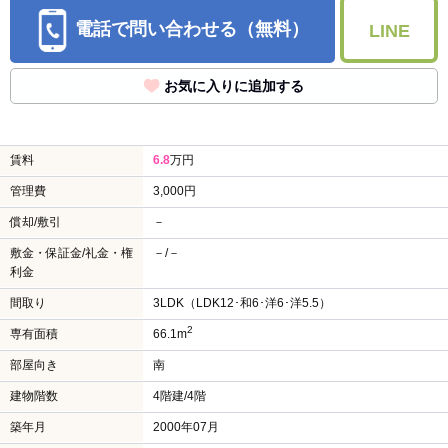
電話で問い合わせる（無料）
LINE
お気に入りに追加する
賃料
6.8
万円
管理費
3,000円
償却/敷引
－
敷金・保証金/礼金・権
－/－
利金
間取り
3LDK（LDK12･和6･洋6･洋5.5）
2
専有面積
66.1m
部屋向き
南
建物階数
4階建/4階
築年月
2000年07月