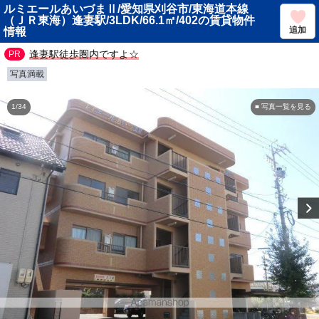
ルミエールあいづまⅡ/愛知県刈谷市/東海道本線
（ＪＲ東海）逢妻駅/3LDK/66.1㎡/402の賃貸物件
追加
情報
逢妻駅徒歩圏内ですよ☆
写真満載
1/34
■ 写真一覧を見る