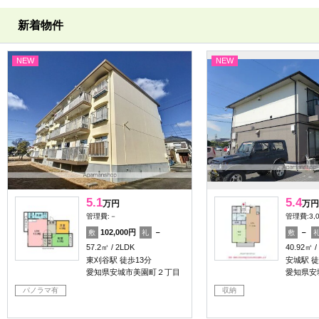
新着物件
NEW
NEW
5.1
5.4
万円
万円
管理費:－
管理費:3,
102,000円
－
－
敷
礼
敷
57.2㎡
2LDK
40.92㎡
東刈谷駅 徒歩13分
安城駅 徒
愛知県安城市美園町２丁目
愛知県安
パノラマ有
収納