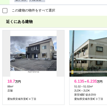
この建物の物件をすべて選択
近くにある建物
18.7
6.135
6.235
万円
～
万円
88m²
51.02～51.02m²
店舗
2LDK～2LDK
新安城駅 徒歩20分
愛知県安城市里町４丁目
愛知県安城市里町３丁目