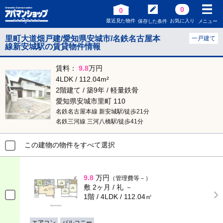
0
0
最近見た物件
お気に入り
保存した条件
メニュー
里町大道畑戸建/愛知県安城市/名鉄名古屋本
一戸建て
線新安城駅の賃貸物件情報
賃料：
9.8
万円
4LDK / 112.04m²
2階建て / 築9年 / 軽量鉄骨
愛知県安城市里町 110
名鉄名古屋本線 新安城駅/徒歩21分
名鉄三河線 三河八橋駅/徒歩41分
この建物の物件をすべて選択
9.8
万円
（管理費等－）
敷 2ヶ月 / 礼 －
1階 / 4LDK / 112.04㎡
エアコン
バルコニー