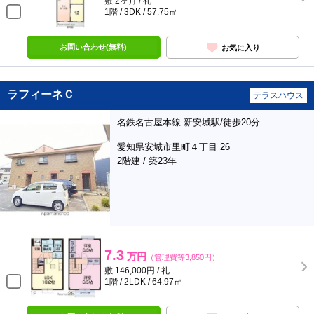
敷 2ヶ月 / 礼 －
1階 / 3DK / 57.75㎡
お問い合わせ(無料)
お気に入り
ラフィーネＣ
テラスハウス
名鉄名古屋本線 新安城駅/徒歩20分
愛知県安城市里町４丁目 26
2階建 / 築23年
7.3
万円
（管理費等3,850円）
敷 146,000円 / 礼 －
1階 / 2LDK / 64.97㎡