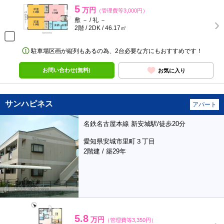
5
万円
（管理費等3,000円）
敷 － / 礼 －
2階 / 2DK / 46.17㎡
駐車場区画が縦列もあるの為、2台必要な方にもおすすめです！
お問い合わせ(無料)
お気に入り
サンハピネス
アパート
名鉄名古屋本線 新安城駅/徒歩20分
愛知県安城市里町３丁目
2階建 / 築29年
5.8
万円
（管理費等3,350円）