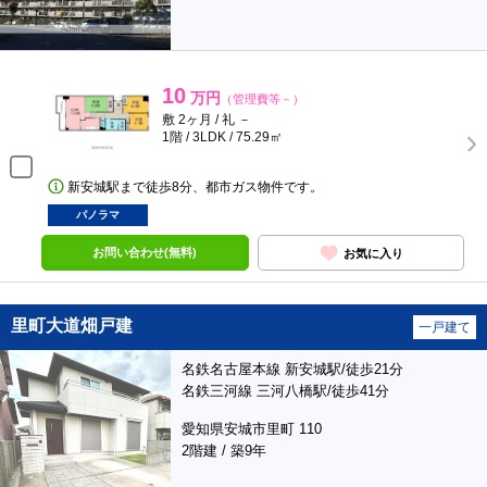
10
万円
（管理費等－）
敷 2ヶ月 / 礼 －
1階 / 3LDK / 75.29㎡
新安城駅まで徒歩8分、都市ガス物件です。
パノラマ
お問い合わせ(無料)
お気に入り
里町大道畑戸建
一戸建て
名鉄名古屋本線 新安城駅/徒歩21分
名鉄三河線 三河八橋駅/徒歩41分
愛知県安城市里町 110
2階建 / 築9年