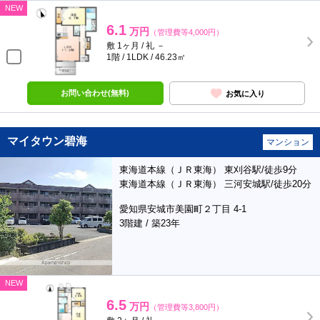
NEW
6.1
万円
（管理費等4,000円）
敷 1ヶ月 / 礼 －
1階 / 1LDK / 46.23㎡
お問い合わせ(無料)
お気に入り
マイタウン碧海
マンション
東海道本線（ＪＲ東海） 東刈谷駅/徒歩9分
東海道本線（ＪＲ東海） 三河安城駅/徒歩20分
愛知県安城市美園町２丁目 4-1
3階建 / 築23年
NEW
6.5
万円
（管理費等3,800円）