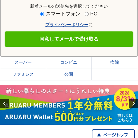
新着メールの送信先を選択してください
住む街研究所で安城市の情報を見る
スマートフォン
PC
プライバシーポリシー
に
安城市
同意してメールで受け取る
安城市の施設一覧
スーパー
コンビニ
病院
ファミレス
公園
Previous