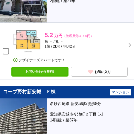
2階建 / 築27年
5.2
万円
（管理費等3,000円）
敷 － / 礼 －
1階 / 2DK / 44.42㎡
デザイナーズアパートです！
お問い合わせ(無料)
お気に入り
コープ野村新安城 Ｅ棟
マンション
名鉄西尾線 新安城駅/徒歩8分
愛知県安城市今池町２丁目 1-1
14階建 / 築37年