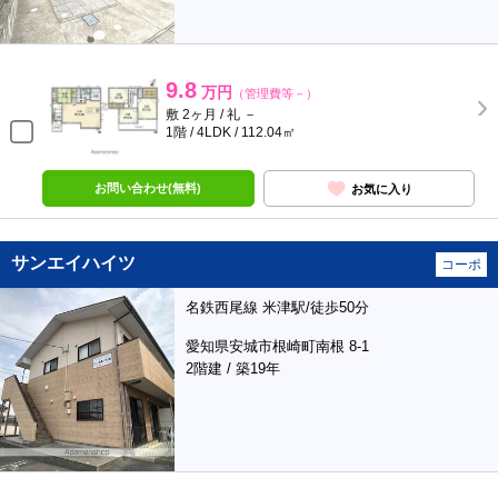
9.8
万円
（管理費等－）
敷 2ヶ月 / 礼 －
1階 / 4LDK / 112.04㎡
お問い合わせ(無料)
お気に入り
サンエイハイツ
コーポ
名鉄西尾線 米津駅/徒歩50分
愛知県安城市根崎町南根 8-1
2階建 / 築19年