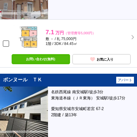
7.1
万円
（管理費等5,000円）
敷 － / 礼 75,000円
1階 / 3DK / 84.45㎡
お問い合わせ(無料)
お気に入り
ボンヌール ＴＫ
アパート
名鉄西尾線 南安城駅/徒歩3分
東海道本線（ＪＲ東海） 安城駅/徒歩17分
愛知県安城市安城町若宮 67-2
2階建 / 築13年