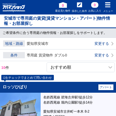
0
0
最近見た物件
お気に入り
保存した条件
メニュー
安城市で専用庭の賃貸[賃貸マンション・アパート]物件情
報・お部屋探し
ご希望条件に合う専用庭の物件情報・お部屋探しをサポートします。
地域・路線
愛知県安城市
変更する
条件
専用庭 賃貸物件 ダブル0
変更する
10
件
□をチェックでまとめて問い合わせ
ロッソひばり
アパート
名鉄西尾線 碧海古井駅/徒歩12分
名鉄西尾線 堀内公園駅/徒歩14分
愛知県安城市古井町一本木 8-2