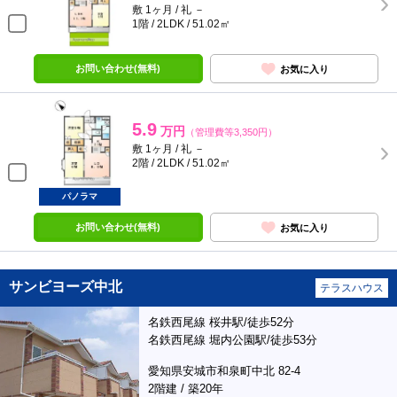
敷 1ヶ月 / 礼 －
1階 / 2LDK / 51.02㎡
お問い合わせ(無料)
お気に入り
5.9
万円
（管理費等3,350円）
敷 1ヶ月 / 礼 －
2階 / 2LDK / 51.02㎡
パノラマ
お問い合わせ(無料)
お気に入り
サンビヨーズ中北
テラスハウス
名鉄西尾線 桜井駅/徒歩52分
名鉄西尾線 堀内公園駅/徒歩53分
愛知県安城市和泉町中北 82-4
2階建 / 築20年