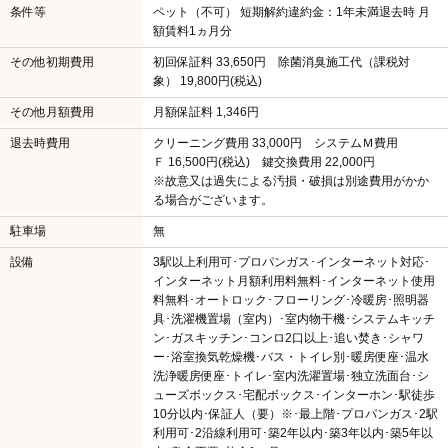
条件等
ペット（不可） 短期解約違約金：1年未満退去時 月
額賃料1ヵ月分
その他初期費用
初回保証料 33,650円 除菌消臭施工代（課税対
象） 19,800円(税込)
その他月額費用
月額保証料 1,346円
退去時費用
クリーニング費用 33,000円 システムＭ費用
Ｆ 16,500円(税込) 鍵交換費用 22,000円
※故意又は過失による汚損・破損は別途費用がかか
る場合がございます。
駐車場
無
設備
3駅以上利用可･プロパンガス･インターネット対応･
インターネット月額利用料無料･インターネット使用
料無料･オートロック･フローリング･冷暖房･照明器
具･洗濯機置場（室内）･室内物干機･システムキッチ
ン･ガスキッチン･コンロ2口以上･追い焚き･シャワ
ー･浴室換気乾燥機･バス・トイレ別･暖房便座･温水
洗浄暖房便座･トイレ･室内洗濯置場･独立洗面台･シ
ューズボックス･宅配ボックス･インターホン･駅徒歩
10分以内･保証人（要）※･最上階･プロパンガス･2駅
利用可･2沿線利用可･築2年以内･築3年以内･築5年以