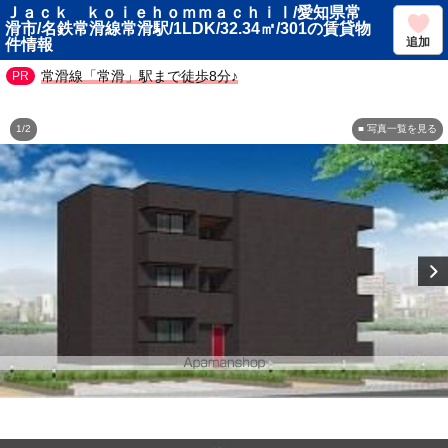
Ｊａｃｋ ｋｏｉｅｈｏｍｍａｃｈｉⅠ/愛知県常
滑市/名鉄常滑線常滑駅/1LDK/32.34㎡/301の賃貸物
追加
件情報
常滑線「常滑」駅まで徒歩8分♪
1/2
■ 写真一覧を見る