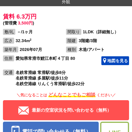
外観
賃料 6.3万円
(管理費
3,500円
)
敷/礼
－/1ヶ月
間取り
1LDK（詳細無し）
2
広さ
32.34m
階建
3階建/3階
築年月
2026年07月
種別
木造/アパート
住所
愛知県常滑市鯉江本町４丁目 80
地図を見る
交通
名鉄常滑線 常滑駅/徒歩8分
名鉄常滑線 多屋駅/徒歩11分
名鉄空港線 りんくう常滑駅/徒歩22分
どんなことでもご相談
＼気になることは
ください／
最新の空室状況を問い合わせる（無料）
電話で問い合わせる（無料）