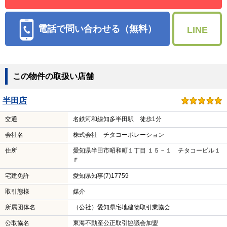
電話で問い合わせる（無料）
LINE
この物件の取扱い店舗
半田店
交通
名鉄河和線知多半田駅 徒歩1分
会社名
株式会社 チタコーポレーション
住所
愛知県半田市昭和町１丁目 １５－１ チタコービル１
Ｆ
宅建免許
愛知県知事(7)17759
取引態様
媒介
所属団体名
（公社）愛知県宅地建物取引業協会
公取協名
東海不動産公正取引協議会加盟