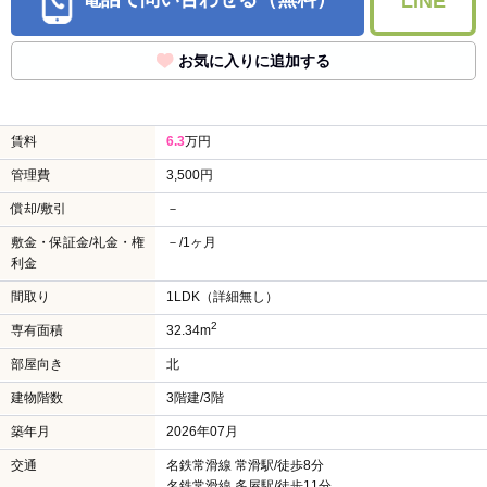
LINE
お気に入りに追加する
賃料
6.3
万円
管理費
3,500円
償却/敷引
－
敷金・保証金/礼金・権
－/1ヶ月
利金
間取り
1LDK（詳細無し）
2
専有面積
32.34m
部屋向き
北
建物階数
3階建/3階
築年月
2026年07月
交通
名鉄常滑線 常滑駅/徒歩8分
名鉄常滑線 多屋駅/徒歩11分