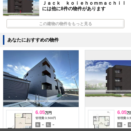
Ｊａｃｋ ｋｏｉｅｈｏｍｍａｃｈｉⅠ
には他に8件の物件があります
この建物の物件をもっと見る
あなたにおすすめの物件
6.05
6.05
万円
万
管理費:3,500円
管理費:3,
－
－
－
敷
礼
敷
31.64㎡
1LDK
32.28㎡