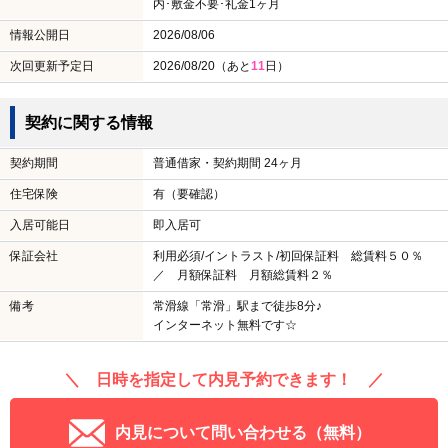
内･敷金不要･礼金1ヶ月
情報公開日
2026/08/06
次回更新予定日
2026/08/20（あと
11
日）
契約に関する情報
契約期間
普通借家・契約期間 24ヶ月
住宅保険
有（要確認）
入居可能日
即入居可
保証会社
利用必須/イントラスト/初回保証料 総賃料５０％
／ 月額保証料 月額総賃料２％
備考
常滑線「常滑」駅まで徒歩8分♪
インターネット無料です☆
＼ 日時を指定して内見予約できます！ ／
内見について問い合わせる（無料）