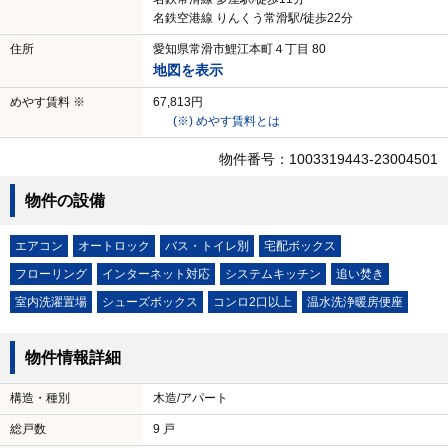
名鉄空港線 りんくう常滑駅/徒歩22分
住所
愛知県常滑市鯉江本町４丁目 80
地図を表示
めやす賃料 ※
67,813円
(※) めやす賃料とは
物件番号：1003319443-23004501
物件の設備
エアコン
オートロック
バス・トイレ別
宅配ボックス
フローリング
インターネット対応
システムキッチン
追い焚き
室内洗濯置場
シューズボックス
コンロ2口以上
温水洗浄暖房便座
物件情報詳細
構造・種別
木造/アパート
総戸数
9 戸