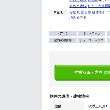
名鉄空港線
りんくう常滑
愛知県
常滑市
鯉江本町
４
所在地
地図を見る
エアコン
オートロック
室内洗濯置場
シューズボックス
空室状況・内見 お
物件の設備・建物情報
設備
3駅以上利用可