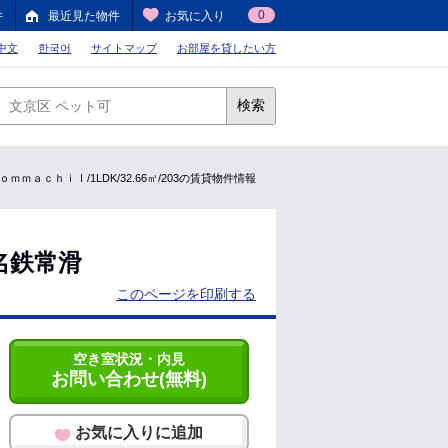
0
件
最近見た物件
お気に入り
中文
한국어
サイトマップ
お部屋を貸したい方
検索
ｍａｃｈｉⅠ/1LDK/32.66㎡/203の賃貸物件情報
名鉄常滑
このページを印刷する
空き室状況・内見
お問い合わせ(無料)
お気に入りに追加