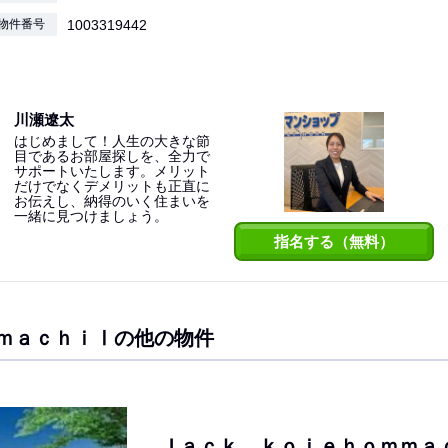
物件番号
1003319442
川瀬遼太
はじめまして！人生の大きな節
目であるお部屋探しを、全力で
サポートいたします。メリット
だけでなくデメリットも正直に
お伝えし、納得のいく住まいを
一緒に見つけましょう。
指名する（無料）
ｍａｃｈｉⅠの他の物件
Ｊａｃｋ ｋｏｉｅｈｏｍｍａ