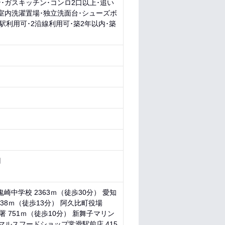
･ガスキッチン･コンロ2口以上･追い
室内洗濯置場･独立洗面台･シューズボ
駅利用可･2沿線利用可･築2年以内･築
円
鬼崎中学校 2363ｍ（徒歩30分） 愛知
038ｍ（徒歩13分） 阿久比町役場
署 751ｍ（徒歩10分） 新舞子マリン
 マルスフードショップ常滑駅前店 415