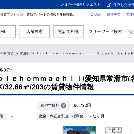
おまかせ物件リクエスト
保存した条
。賃貸マンション・賃貸アパートの情報を多数掲載。
English
簡体中文
繁体
OME
店舗検索
電話で相談
フリーワード検索
滑市 賃貸
常滑駅
Ｊａｃｋ ｋｏｉｅｈｏｍｍａｃｈｉⅠ
Ｊａｃｋ ｋｏｉｅｈｏｍ
歩8分♪
ｏｉｅｈｏｍｍａｃｈｉⅠ/愛知県常滑市/
K/32.66㎡/203の賃貸物件情報
66,792円
めやす賃料
－
－/1ヶ月
敷引
敷金・保証金/礼金・権利金