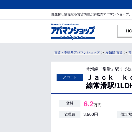
部屋探し情報なら賃貸情報が満載のアパマンショップ
H
賃貸・不動産アパマンショップ
愛知県 賃貸
常
常滑線「常滑」駅まで徒
Ｊａｃｋ ｋ
アパート
線常滑駅/1LD
6.2
賃料
万円
3,500円
管理費
償却/