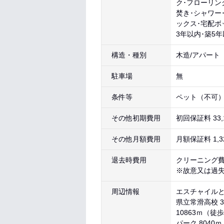
ク･フローリン
焚き･シャワー
ックス･宅配ボ
3年以内･築5
構造・種別
木造/アパート
駐車場
無
条件等
ペット（不可）
その他初期費用
初回保証料 33
その他月額費用
月額保証料 1,3
退去時費用
クリーニング費用
※故意又は過
周辺情報
エスチャイルとこ
県立常滑高校 3
10863ｍ（徒
パーク 8040