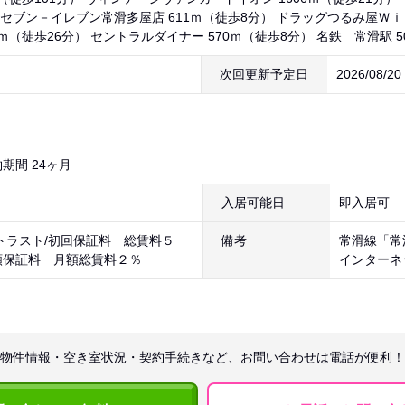
 セブン－イレブン常滑多屋店 611ｍ（徒歩8分） ドラッグつるみ屋Ｗｉｌ
5ｍ（徒歩26分） セントラルダイナー 570ｍ（徒歩8分） 名鉄 常滑駅 
次回更新予定日
2026/08/2
期間 24ヶ月
入居可能日
即入居可
トラスト/初回保証料 総賃料５
備考
常滑線「常
額保証料 月額総賃料２％
インターネ
物件情報・空き室状況・契約手続きなど、お問い合わせは電話が便利！