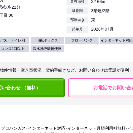
32.66㎡
専有面積
駅
/徒歩22分
3階建/2階
建物階
丁目 80
東
部屋向き
2026年07月
築年月
バス・トイレ別
宅配ボックス
フローリング
インターネット対応
コンロ2口以上
温水洗浄暖房便座
物件情報・空き室状況・契約手続きなど、お問い合わせは電話が便利！
問い合わせ （無料）
お電話でお問い合
･プロパンガス･インターネット対応･インターネット月額利用料無料･