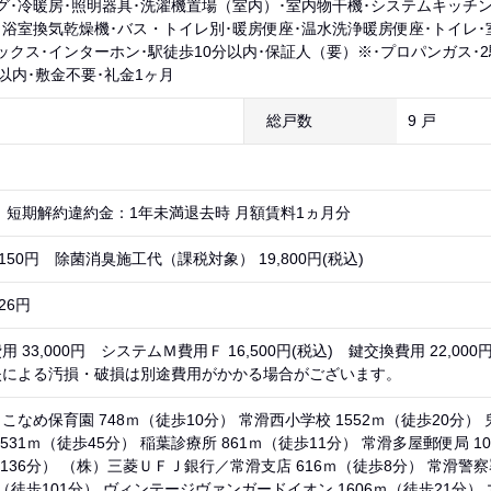
グ･冷暖房･照明器具･洗濯機置場（室内）･室内物干機･システムキッチン
･浴室換気乾燥機･バス・トイレ別･暖房便座･温水洗浄暖房便座･トイレ･
ックス･インターホン･駅徒歩10分以内･保証人（要）※･プロパンガス･2
年以内･敷金不要･礼金1ヶ月
総戸数
9 戸
 短期解約違約金：1年未満退去時 月額賃料1ヵ月分
,150円 除菌消臭施工代（課税対象） 19,800円(税込)
26円
 33,000円 システムＭ費用Ｆ 16,500円(税込) 鍵交換費用 22,000
失による汚損・破損は別途費用がかかる場合がございます。
なめ保育園 748ｍ（徒歩10分） 常滑西小学校 1552ｍ（徒歩20分） 
531ｍ（徒歩45分） 稲葉診療所 861ｍ（徒歩11分） 常滑多屋郵便局 1
歩136分） （株）三菱ＵＦＪ銀行／常滑支店 616ｍ（徒歩8分） 常滑警察
ｍ（徒歩101分） ヴィンテージヴァンガードイオン 1606ｍ（徒歩21分）