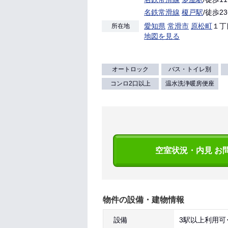
名鉄常滑線
榎戸駅
/徒歩2
愛知県
常滑市
原松町
１丁目
所在地
地図を見る
オートロック
バス・トイレ別
コンロ2口以上
温水洗浄暖房便座
空室状況・内見 お
物件の設備・建物情報
設備
3駅以上利用可