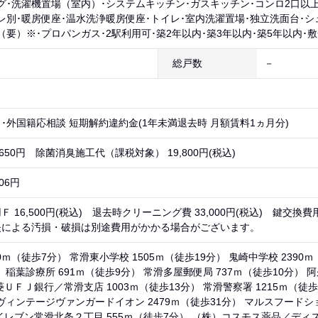
グ･洗濯機置場（室内）･システムキッチン･ガスキッチン･コンロ2口以上
レ別･暖房便座･温水洗浄暖房便座･トイレ･室内洗濯置場･独立洗面台･シ
（要）※･プロパンガス･2駅利用可･築2年以内･築3年以内･築5年以内･
総戸数
－
･外国籍応相談 短期解約違約金(1年未満退去時 月額賃料1ヵ月分)
,650円 除菌消臭施工代（課税対象） 19,800円(税込)
06円
 16,500円(税込) 退去時クリーニング費 33,000円(税込) 鍵交換費用
失による汚損・破損は別途費用がかかる場合がございます。
0ｍ（徒歩7分） 常滑東小学校 1505ｍ（徒歩19分） 鬼崎中学校 2390ｍ
 稲葉診療所 691ｍ（徒歩9分） 常滑多屋郵便局 737ｍ（徒歩10分） 阿久
ＵＦＪ銀行／常滑支店 1003ｍ（徒歩13分） 常滑警察署 1215ｍ（徒歩
 ヴィンテージヴァンガードイオン 2479ｍ（徒歩31分） マルスフードシ
イレブン常滑北条２丁目 555ｍ（徒歩7分） （株）コスモス薬品／ディス