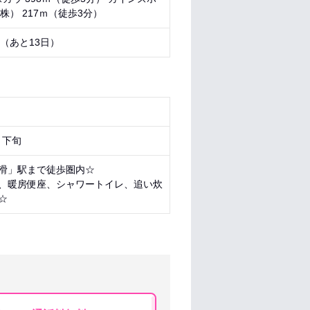
株） 217ｍ（徒歩3分）
0 （あと
13日
）
月下旬
滑」駅まで徒歩圏内☆
、暖房便座、シャワートイレ、追い炊
☆