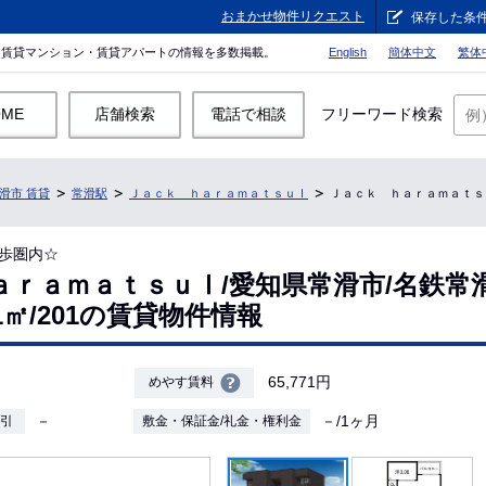
おまかせ物件リクエスト
保存した条
。賃貸マンション・賃貸アパートの情報を多数掲載。
English
簡体中文
繁体
OME
店舗検索
電話で相談
フリーワード検索
滑市 賃貸
常滑駅
Ｊａｃｋ ｈａｒａｍａｔｓｕⅠ
Ｊａｃｋ ｈａｒａｍａｔｓｕⅠ/
歩圏内☆
ａｒａｍａｔｓｕⅠ/愛知県常滑市/名鉄常
.71㎡/201の賃貸物件情報
65,771円
めやす賃料
－
－/1ヶ月
敷引
敷金・保証金/礼金・権利金