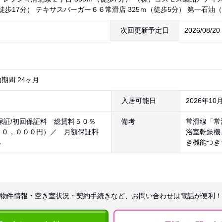
（徒歩17分） テキサスバーガー６６常滑店 325ｍ（徒歩5分） 第一石油（
次回更新予定日
2026/08/2
期間 24ヶ月
入居可能日
2026年10
一保証/初回保証料 総賃料５０％
備考
常滑線「常
２０，０００円）／ 月額保証料
浴室乾燥機
％
き機能つき
物件情報・空き室状況・契約手続きなど、お問い合わせは電話が便利！