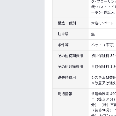
ク･フローリン
機･バス・トイ
ーホン･保証人
構造・種別
木造/アパート
駐車場
無
条件等
ペット（不可）
その他初期費用
初回保証料 32
その他月額費用
月額保証料 1,3
退去時費用
システムＭ費用Ｆ
※故意又は過
周辺情報
常滑幼稚園 49
ｍ（徒歩34分）
分） （株）三菱
（徒歩96分）
分） セブン－