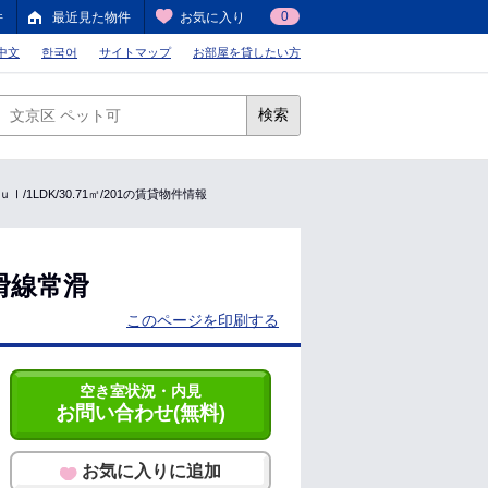
0
件
最近見た物件
お気に入り
中文
한국어
サイトマップ
お部屋を貸したい方
検索
1LDK/30.71㎡/201の賃貸物件情報
滑線常滑
このページを印刷する
空き室状況・内見
お問い合わせ(無料)
お気に入りに追加