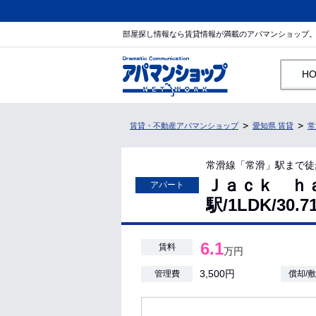
部屋探し情報なら賃貸情報が満載のアパマンショップ
H
賃貸・不動産アパマンショップ
愛知県 賃貸
常
常滑線「常滑」駅まで徒
Ｊａｃｋ ｈ
アパート
駅/1LDK/30
6.1
賃料
万円
3,500円
管理費
償却/