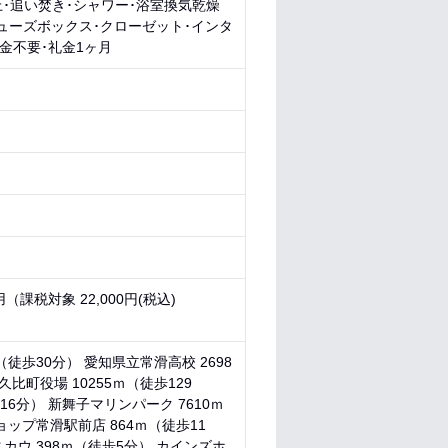
･追い焚き･シャワー･浴室換気乾燥
ューズボックス･クローゼット･インタ
敷金不要･礼金1ヶ月
（課税対象 22,000円(税込)
（徒歩30分） 愛知県立常滑高校 2698
比町役場 10255ｍ（徒歩129
16分） 新舞子マリンパーク 7610ｍ
ョップ常滑駅前店 864ｍ（徒歩11
カウ 398ｍ（徒歩5分） カインズホ