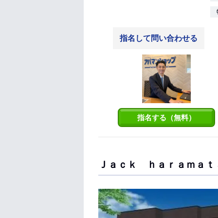
指名して問い合わせる
指名する（無料）
Ｊａｃｋ ｈａｒａｍａｔ