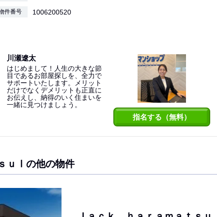
物件番号
1006200520
川瀬遼太
はじめまして！人生の大きな節
目であるお部屋探しを、全力で
サポートいたします。メリット
だけでなくデメリットも正直に
お伝えし、納得のいく住まいを
一緒に見つけましょう。
指名する（無料）
ｓｕⅠの他の物件
Ｊａｃｋ ｈａｒａｍａｔｓｕ