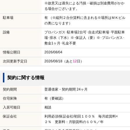
※故意又は過失による汚損・破損は別途費用がかか
る場合がございます。
駐車場
有 （※縦列２台分賃料に含まれる※場所はＭＫビル
の奥になります）
設備
プロパンガス･駐車場2台可･自走式駐車場･平面駐車
場･排水（下水）※･保証人（要）※･プロパンガス･
敷金1ヶ月･礼金不要
情報公開日
2026/08/04
次回更新予定日
2026/08/18（あと
12
日）
契約に関する情報
契約期間
普通借家・契約期間 24ヶ月
住宅保険
有（要確認）
入居可能日
相談
保証会社
利用必須/保証会社/初回１００％ 毎月総賃料×
２％ 更新料：月額賃料の１０％／年