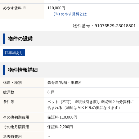
めやす賃料 ※
110,000円
(※) めやす賃料とは
物件番号：91076529-23018801
物件の設備
駐車場あり
物件情報詳細
構造・種別
鉄骨造/店舗・事務所
総戸数
8 戸
条件等
ペット（不可） ※現状引き渡し※縦列２台分賃料に
含まれる（場所はＭＫビルの奥になります）
その他初期費用
保証料 110,000円
その他月額費用
保証料 2,200円
退去時費用
－