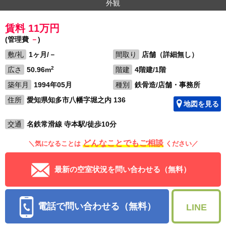
外観
賃料 11万円
(管理費
－
)
敷/礼
1ヶ月/－
間取り
店舗（詳細無し）
2
広さ
50.96m
階建
4階建/1階
築年月
1994年05月
種別
鉄骨造/店舗・事務所
住所
愛知県知多市八幡字堀之内 136
地図を見る
交通
名鉄常滑線 寺本駅/徒歩10分
どんなことでもご相談
＼気になることは
ください／
最新の空室状況を問い合わせる（無料）
電話で問い合わせる（無料）
LINE