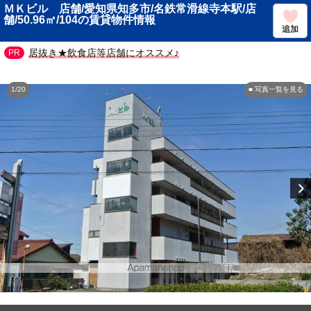
ＭＫビル 店舗/愛知県知多市/名鉄常滑線寺本駅/店
舗/50.96㎡/104の賃貸物件情報
追加
居抜き★飲食店等店舗にオススメ♪
1/20
■ 写真一覧を見る