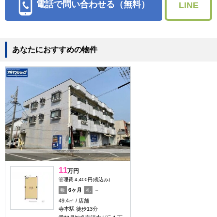
電話で問い合わせる（無料）
LINE
あなたにおすすめの物件
11
万円
管理費:4,400円(税込み)
6ヶ月
－
敷
礼
49.4㎡
店舗
寺本駅 徒歩13分