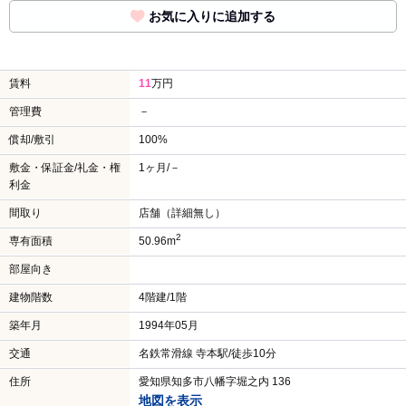
お気に入りに追加する
賃料
11
万円
管理費
－
償却/敷引
100%
敷金・保証金/礼金・権
1ヶ月/－
利金
間取り
店舗（詳細無し）
2
専有面積
50.96m
部屋向き
建物階数
4階建/1階
築年月
1994年05月
交通
名鉄常滑線 寺本駅/徒歩10分
住所
愛知県知多市八幡字堀之内 136
地図を表示