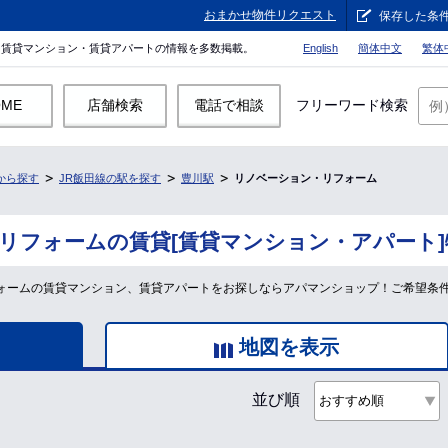
おまかせ物件リクエスト
保存した条
。賃貸マンション・賃貸アパートの情報を多数掲載。
English
簡体中文
繁体
OME
店舗検索
電話で相談
フリーワード検索
から探す
JR飯田線の駅を探す
豊川駅
リノベーション・リフォーム
リフォームの賃貸[賃貸マンション・アパート
リフォームの賃貸マンション、賃貸アパートをお探しならアパマンショップ！ご希望条
地図を表示
並び順