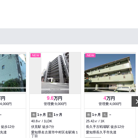
NEW
NEW
9.6
4
万円
万円
万円
4,000円
管理費:9,000円
管理費:4,000円
－
1ヶ月
1ヶ月
1ヶ月
－
敷
礼
敷
礼
40.8㎡
1LDK
25.42㎡
1K
徒歩12分
伏見駅 徒歩7分
長久手古戦場駅 徒歩12分
先達
愛知県名古屋市中村区名駅南１
愛知県長久手市先達
丁目