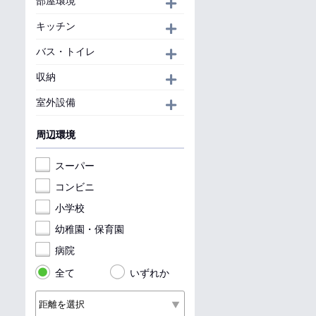
部屋環境
開く
キッチン
開く
バス・トイレ
開く
収納
開く
室外設備
開く
周辺環境
スーパー
コンビニ
小学校
幼稚園・保育園
病院
全て
いずれか