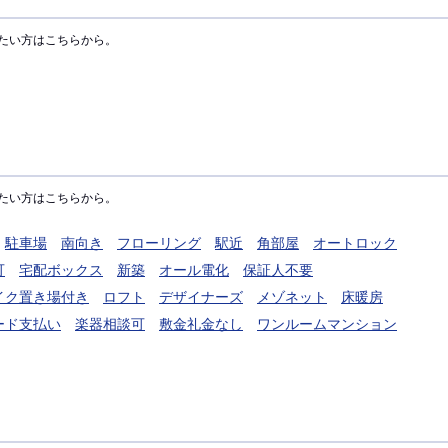
たい方はこちらから。
たい方はこちらから。
駐車場
南向き
フローリング
駅近
角部屋
オートロック
可
宅配ボックス
新築
オール電化
保証人不要
イク置き場付き
ロフト
デザイナーズ
メゾネット
床暖房
ード支払い
楽器相談可
敷金礼金なし
ワンルームマンション