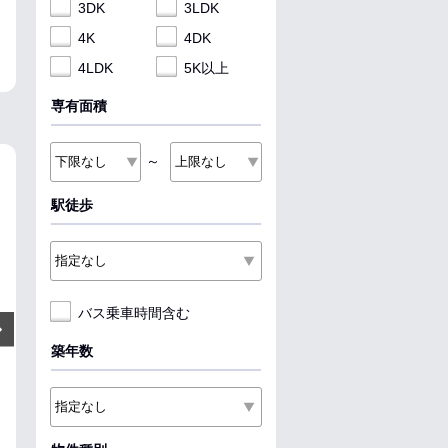
3DK
3LDK
4K
4DK
4LDK
5K以上
専有面積
～
NEW
NEW
NEW
駅徒歩
バス乗車時間含む
3.7
10
7.6
万円
万円
Next
管理費:5,000円
管理費:7,000円
管理費:5
築年数
－
－
－
－
－
－
敷
礼
敷
礼
敷
礼
24.01㎡
1K
63.33㎡
2LDK
35.97㎡
1LDK
庄内通駅 徒歩7分
星ヶ丘駅 徒歩13分
庄内通駅 徒歩7
愛知県名古屋市西区新福寺町１
愛知県名古屋市名東区西山本通
愛知県名古屋市
丁目
２丁目
目