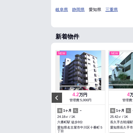
岐阜県
静岡県
愛知県
三重県
新着物件
NEW
NEW
NEW
6.5
4.2
4
万円
万円
Previous
管理費:6,000円
管理費:5,000円
管理費:
1ヶ月
－
1ヶ月
－
1ヶ月
敷
礼
敷
礼
敷
礼
29.89㎡
1K
24.18㎡
1K
25.42㎡
1K
大須観音駅 徒歩5分
六番町駅 徒歩9分
長久手古戦場駅 
愛知県名古屋市中区栄１丁目
愛知県名古屋市中川区十番町５
愛知県長久手市
丁目