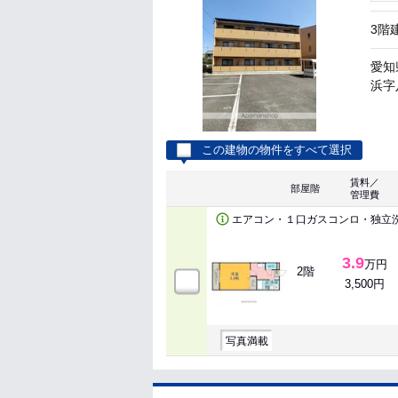
3階
愛知
浜字八
この建物の物件をすべて選択
賃料／
部屋階
管理費
エアコン・１口ガスコンロ・独立
3.9
万円
2階
3,500円
写真満載