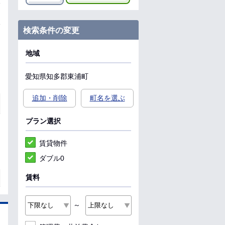
検索条件の変更
地域
愛知県
知多郡東浦町
追加・削除
町名を選ぶ
プラン選択
賃貸物件
ダブル0
賃料
～