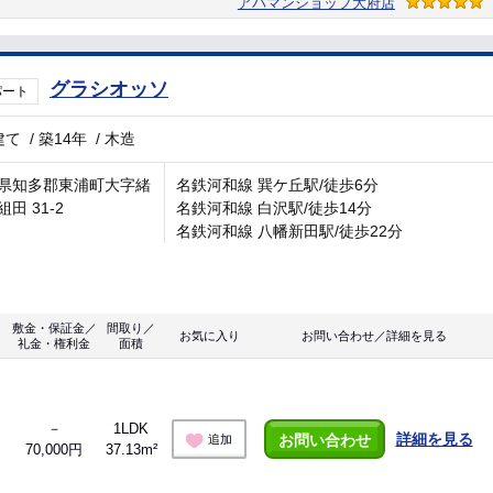
アパマンショップ大府店
グラシオッソ
パート
建て
/
築14年
/
木造
県知多郡東浦町大字緒
名鉄河和線 巽ケ丘駅/徒歩6分
田 31-2
名鉄河和線 白沢駅/徒歩14分
名鉄河和線 八幡新田駅/徒歩22分
敷金・保証金／
間取り／
お気に入り
お問い合わせ／詳細を見る
礼金・権利金
面積
－
1LDK
詳細を見る
お問い合わせ
追加
70,000円
37.13m²