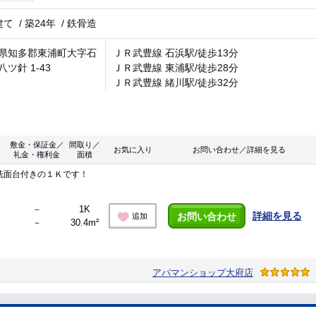
建て
/
築24年
/
鉄骨造
県知多郡東浦町大字石
ＪＲ武豊線 石浜駅/徒歩13分
ツ針 1-43
ＪＲ武豊線 東浦駅/徒歩28分
ＪＲ武豊線 緒川駅/徒歩32分
敷金・保証金／
間取り／
お気に入り
お問い合わせ／詳細を見る
礼金・権利金
面積
洗面台付きの１Ｋです！
－
1K
詳細を見る
お問い合わせ
追加
－
30.4m²
アパマンショップ大府店