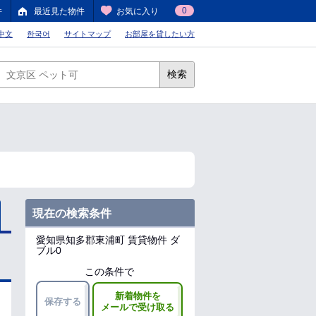
0
件
最近見た物件
お気に入り
中文
한국어
サイトマップ
お部屋を貸したい方
検索
現在の検索条件
愛知県知多郡東浦町
賃貸物件 ダ
ブル0
この条件で
新着物件を
保存する
メールで受け取る