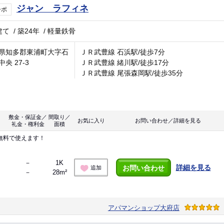
ジャン ラフィネ
ーポ
建て
/
築24年
/
軽量鉄骨
県知多郡東浦町大字石
ＪＲ武豊線 石浜駅/徒歩7分
央 27-3
ＪＲ武豊線 緒川駅/徒歩17分
ＪＲ武豊線 尾張森岡駅/徒歩35分
敷金・保証金／
間取り／
お気に入り
お問い合わせ／詳細を見る
礼金・権利金
面積
無料で使えます！
－
1K
詳細を見る
お問い合わせ
追加
－
28m²
アパマンショップ大府店