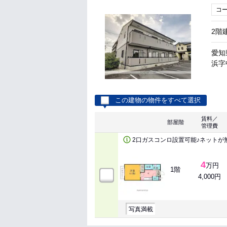
コ
2階
愛知
浜字中
この建物の物件をすべて選択
賃料／
部屋階
管理費
2口ガスコンロ設置可能♪ネットが
4
万円
1階
4,000円
写真満載