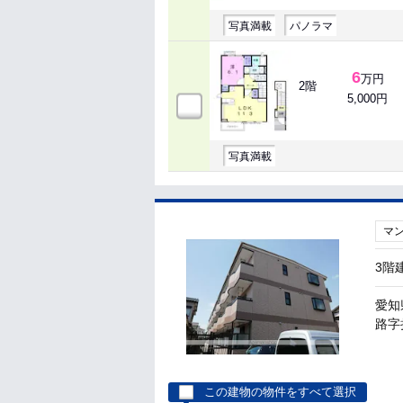
写真満載
パノラマ
6
万円
2階
5,000円
写真満載
マ
3階
愛知
路字
この建物の物件をすべて選択