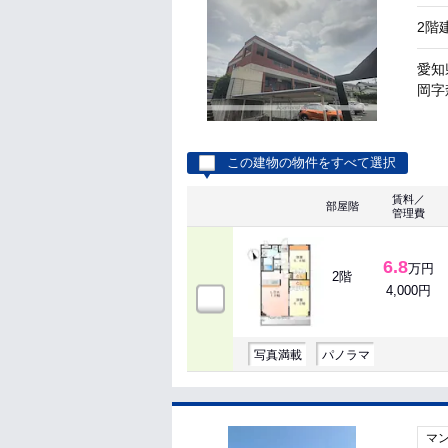
2階
愛知
岡字
この建物の物件をすべて選択
賃料／
部屋階
管理費
6.8
万円
2階
4,000円
写真満載
パノラマ
マ