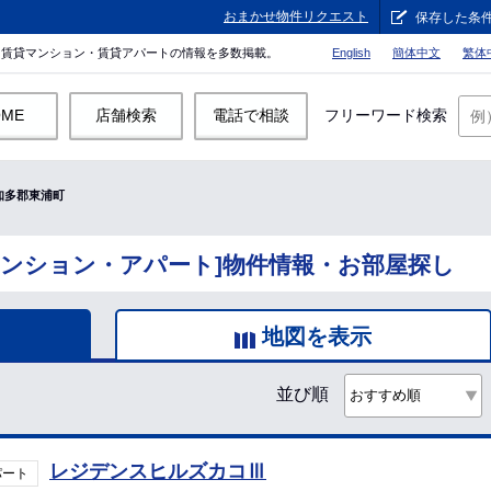
おまかせ物件リクエスト
保存した条
。賃貸マンション・賃貸アパートの情報を多数掲載。
English
簡体中文
繁体
OME
店舗検索
電話で相談
フリーワード検索
知多郡東浦町
マンション・アパート]物件情報・お部屋探し
地図を表示
並び順
レジデンスヒルズカコⅢ
パート