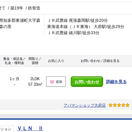
建て
/
築19年
/
鉄骨造
県知多郡東浦町大字森
ＪＲ武豊線 尾張森岡駅/徒歩20分
森の里
東海道本線（ＪＲ東海） 大府駅/徒歩29分
ＪＲ武豊線 緒川駅/徒歩33分
敷金・保証金／
間取り／
お気に入り
お問い合わせ／詳細を見る
礼金・権利金
面積
1ヶ月
2LDK
詳細を見る
お問い合わせ
追加
－
57.33m²
アパマンショップ大府店
ＶＬＮ Ⅱ
ンション