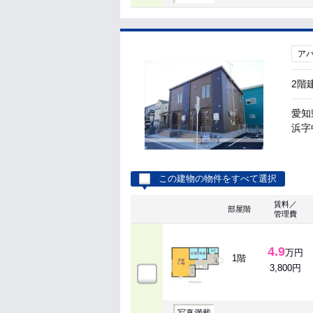
ア
2階
愛知
浜字
この建物の物件をすべて選択
賃料／
部屋階
管理費
4.9
万円
1階
3,800円