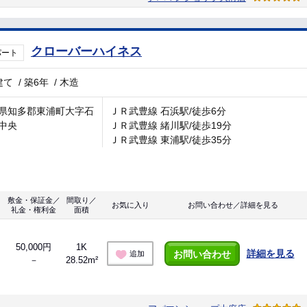
クローバーハイネス
パート
建て
/
築6年
/
木造
県知多郡東浦町大字石
ＪＲ武豊線 石浜駅/徒歩6分
中央
ＪＲ武豊線 緒川駅/徒歩19分
ＪＲ武豊線 東浦駅/徒歩35分
敷金・保証金／
間取り／
お気に入り
お問い合わせ／詳細を見る
礼金・権利金
面積
50,000円
1K
詳細を見る
お問い合わせ
追加
－
28.52m²