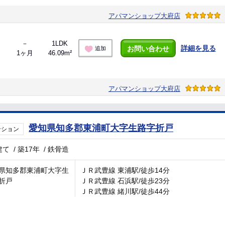
アパマンショップ大府店
－
1LDK
詳細を見る
お問い合わせ
追加
1ヶ月
46.09m²
アパマンショップ大府店
愛知県知多郡東浦町大字生路字折戸
ンション
建て
/
築17年
/
鉄骨造
県知多郡東浦町大字生
ＪＲ武豊線 東浦駅/徒歩14分
折戸
ＪＲ武豊線 石浜駅/徒歩23分
ＪＲ武豊線 緒川駅/徒歩44分