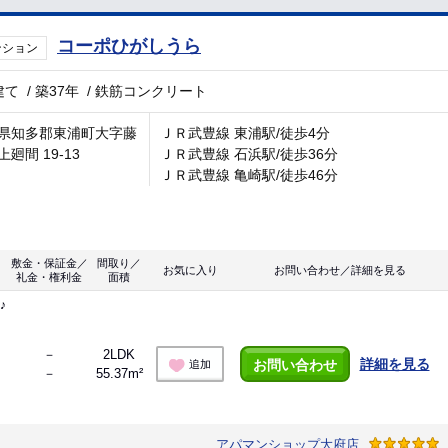
コーポひがしうら
ンション
建て
/
築37年
/
鉄筋コンクリート
県知多郡東浦町大字藤
ＪＲ武豊線 東浦駅/徒歩4分
廻間 19-13
ＪＲ武豊線 石浜駅/徒歩36分
ＪＲ武豊線 亀崎駅/徒歩46分
敷金・保証金／
間取り／
お気に入り
お問い合わせ／詳細を見る
礼金・権利金
面積
♪
－
2LDK
詳細を見る
お問い合わせ
追加
－
55.37m²
アパマンショップ大府店