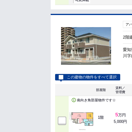
写真満載
ア
2階
愛知
川字組
この建物の物件をすべて選択
賃料／
部屋階
管理費
南向き角部屋物件です☆
5
万円
1階
5,000円