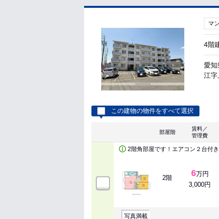
マ
4階
愛知
江字上
この建物の物件をすべて選択
賃料／
部屋階
管理費
2階角部屋です！エアコン２台付き
6
万円
2階
3,000円
写真満載