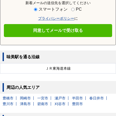
新着メールの送信先を選択してください
近隣の駅
スマートフォン
PC
味美駅
勝川駅
定光寺駅
プライバシーポリシー
に
春日井駅
高蔵寺駅
春日井駅
同意してメールで受け取る
間内駅
神領駅
牛山駅
味美駅を通る沿線
ＪＲ東海道本線
周辺の人気エリア
豊橋市
岡崎市
一宮市
瀬戸市
半田市
春日井市
豊川市
津島市
碧南市
刈谷市
豊田市