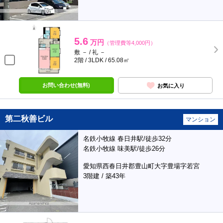
5.6
万円
（管理費等4,000円）
敷 － / 礼 －
2階 / 3LDK / 65.08㎡
お問い合わせ(無料)
お気に入り
第二秋善ビル
マンション
名鉄小牧線 春日井駅/徒歩32分
名鉄小牧線 味美駅/徒歩26分
愛知県西春日井郡豊山町大字豊場字若宮
3階建 / 築43年