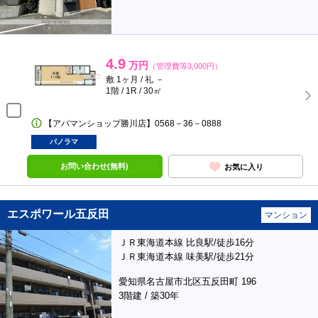
4.9
万円
（管理費等3,000円）
敷 1ヶ月 / 礼 －
1階 / 1R / 30㎡
【アパマンショップ勝川店】0568－36－0888
パノラマ
お問い合わせ(無料)
お気に入り
エスポワール五反田
マンション
ＪＲ東海道本線 比良駅/徒歩16分
ＪＲ東海道本線 味美駅/徒歩21分
愛知県名古屋市北区五反田町 196
3階建 / 築30年