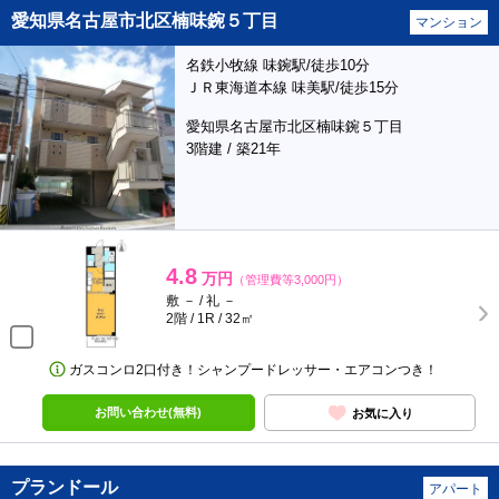
愛知県名古屋市北区楠味鋺５丁目
マンション
名鉄小牧線 味鋺駅/徒歩10分
ＪＲ東海道本線 味美駅/徒歩15分
愛知県名古屋市北区楠味鋺５丁目
3階建 / 築21年
4.8
万円
（管理費等3,000円）
敷 － / 礼 －
2階 / 1R / 32㎡
ガスコンロ2口付き！シャンプードレッサー・エアコンつき！
お問い合わせ(無料)
お気に入り
プランドール
アパート