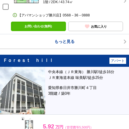
1階 / 2DK / 43.74㎡
【アパマンショップ勝川店】0568－36－0888
お問い合わせ(無料)
お気に入り
もっと見る
Ｆｏｒｅｓｔ ｈｉｌｌ
アパート
中央本線（ＪＲ東海） 勝川駅/徒歩16分
ＪＲ東海道本線 味美駅/徒歩25分
愛知県春日井市勝川町４丁目
3階建 / 築0年
5.92
万円
（管理費等5,500円）