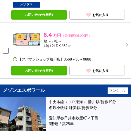
パノラマ
お問い合わせ(無料)
お気に入り
6.4
万円
（管理費等6,000円）
敷 － / 礼 －
4階 / 2LDK / 52㎡
【アパマンショップ勝川店】0568－36－0888
お問い合わせ(無料)
お気に入り
メゾンエスポワール
マンション
中央本線（ＪＲ東海） 勝川駅/徒歩19分
名鉄小牧線 味美駅/徒歩18分
愛知県春日井市妙慶町２丁目
3階建 / 築25年