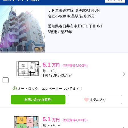
ＪＲ東海道本線 味美駅/徒歩8分
名鉄小牧線 味美駅/徒歩19分
愛知県春日井市中野町１丁目 8-1
6階建 / 築37年
5.1
万円
（管理費等4,000円）
敷 － / 礼 －
1階 / 2DK / 43.74㎡
オートロック、エレベーターついてます！
お問い合わせ(無料)
お気に入り
5.1
万円
（管理費等4,000円）
敷 － / 礼 －