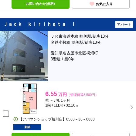
お問い合わせ(無料)
お気に入り
Ｊａｃｋ ｋｉｒｉｈａｔａ Ⅰ
アパート
ＪＲ東海道本線 味美駅/徒歩13分
名鉄小牧線 味美駅/徒歩13分
愛知県名古屋市北区桐畑町
3階建 / 築0年
6.55
万円
（管理費等3,500円）
敷 － / 礼 1ヶ月
1階 / 1LDK / 32.16㎡
【アパマンショップ勝川店】0568－36－0888
新築