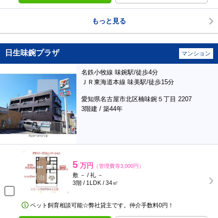
もっと見る
日生味鋺プラザ
マンション
名鉄小牧線 味鋺駅/徒歩4分
ＪＲ東海道本線 味美駅/徒歩15分
愛知県名古屋市北区楠味鋺５丁目 2207
3階建 / 築44年
5
万円
（管理費等3,000円）
敷 － / 礼 －
3階 / 1LDK / 34㎡
ペット飼育相談可能☆弊社貸主です。仲介手数料0円！