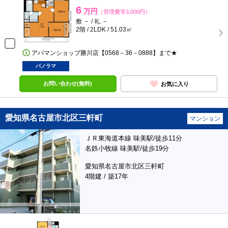
6
万円
（管理費等3,000円）
敷 － / 礼 －
2階 / 2LDK / 51.03㎡
アパマンショップ勝川店【0568－36－0888】まで★
パノラマ
お問い合わせ(無料)
お気に入り
愛知県名古屋市北区三軒町
マンション
ＪＲ東海道本線 味美駅/徒歩11分
名鉄小牧線 味美駅/徒歩19分
愛知県名古屋市北区三軒町
4階建 / 築17年