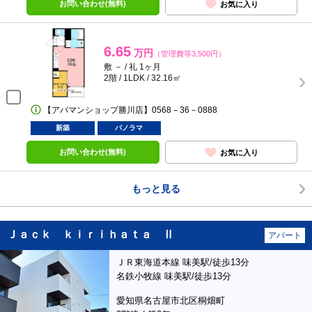
お問い合わせ(無料)
お気に入り
6.65
万円
（管理費等3,500円）
敷 － / 礼 1ヶ月
2階 / 1LDK / 32.16㎡
【アパマンショップ勝川店】0568－36－0888
新築
パノラマ
お問い合わせ(無料)
お気に入り
もっと見る
Ｊａｃｋ ｋｉｒｉｈａｔａ Ⅱ
アパート
ＪＲ東海道本線 味美駅/徒歩13分
名鉄小牧線 味美駅/徒歩13分
愛知県名古屋市北区桐畑町