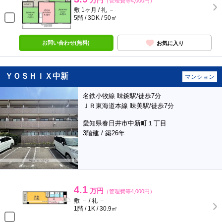
万円
（管理費等4,000円）
敷 1ヶ月 / 礼 －
5階 / 3DK / 50㎡
お問い合わせ(無料)
お気に入り
ＹＯＳＨＩＸ中新
マンション
名鉄小牧線 味鋺駅/徒歩7分
ＪＲ東海道本線 味美駅/徒歩7分
愛知県春日井市中新町１丁目
3階建 / 築26年
4.1
万円
（管理費等4,000円）
敷 － / 礼 －
1階 / 1K / 30.9㎡