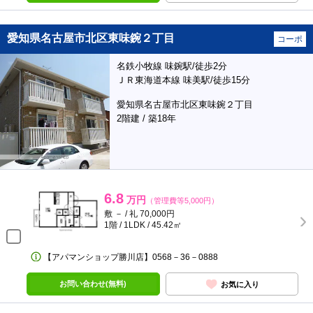
愛知県名古屋市北区東味鋺２丁目
コーポ
名鉄小牧線 味鋺駅/徒歩2分
ＪＲ東海道本線 味美駅/徒歩15分
愛知県名古屋市北区東味鋺２丁目
2階建 / 築18年
6.8
万円
（管理費等5,000円）
敷 － / 礼 70,000円
1階 / 1LDK / 45.42㎡
【アパマンショップ勝川店】0568－36－0888
お問い合わせ(無料)
お気に入り