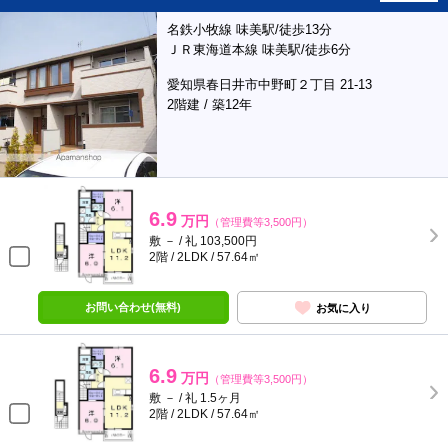
名鉄小牧線 味美駅/徒歩13分
ＪＲ東海道本線 味美駅/徒歩6分
愛知県春日井市中野町２丁目 21-13
2階建 / 築12年
6.9
万円
（管理費等3,500円）
敷 － / 礼 103,500円
2階 / 2LDK / 57.64㎡
お問い合わせ(無料)
お気に入り
6.9
万円
（管理費等3,500円）
敷 － / 礼 1.5ヶ月
2階 / 2LDK / 57.64㎡