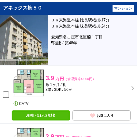
アネックス楠５０
マンション
ＪＲ東海道本線 比良駅/徒歩17分
ＪＲ東海道本線 味美駅/徒歩24分
愛知県名古屋市北区楠１丁目
5階建 / 築48年
3.9
万円
（管理費等4,000円）
敷 1ヶ月 / 礼 －
3階 / 3DK / 50㎡
CATV
お問い合わせ(無料)
お気に入り
3.9