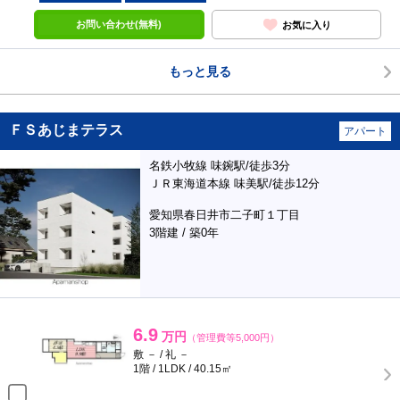
お問い合わせ(無料)
お気に入り
もっと見る
ＦＳあじまテラス
アパート
名鉄小牧線 味鋺駅/徒歩3分
ＪＲ東海道本線 味美駅/徒歩12分
愛知県春日井市二子町１丁目
3階建 / 築0年
6.9
万円
（管理費等5,000円）
敷 － / 礼 －
1階 / 1LDK / 40.15㎡