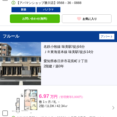
【アパマンショップ勝川店】0568－36－0888
新築
パノラマ
お問い合わせ(無料)
お気に入り
フルール
アパート
名鉄小牧線 味美駅/徒歩6分
ＪＲ東海道本線 味美駅/徒歩14分
愛知県春日井市花長町２丁目
2階建 / 築0年
6.97
万円
（管理費等5,000円）
敷 1ヶ月 / 礼 －
2階 / 1LDK / 42.34㎡