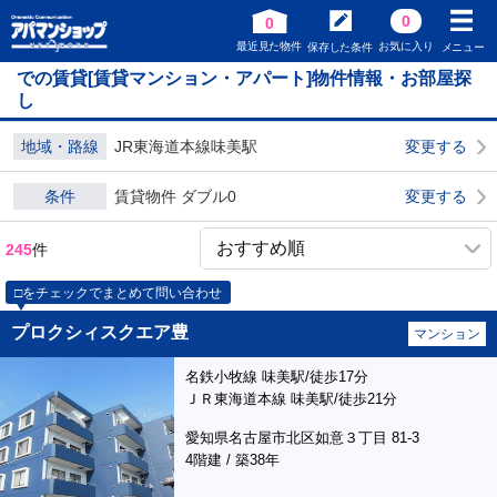
0
0
最近見た物件
お気に入り
保存した条件
メニュー
での賃貸[賃貸マンション・アパート]物件情報・お部屋探
し
地域・路線
JR東海道本線味美駅
変更する
条件
賃貸物件 ダブル0
変更する
245
件
□をチェックでまとめて問い合わせ
プロクシィスクエア豊
マンション
名鉄小牧線 味美駅/徒歩17分
ＪＲ東海道本線 味美駅/徒歩21分
愛知県名古屋市北区如意３丁目 81-3
4階建 / 築38年