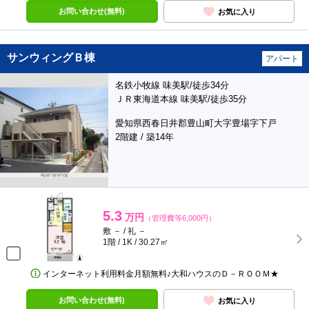
お問い合わせ(無料)
お気に入り
サンウィングＢ棟
アパート
名鉄小牧線 味美駅/徒歩34分
ＪＲ東海道本線 味美駅/徒歩35分
愛知県西春日井郡豊山町大字豊場字下戸
2階建 / 築14年
5.3
万円
（管理費等6,000円）
敷 － / 礼 －
1階 / 1K / 30.27㎡
インターネット利用料金月額無料♪大和ハウスのＤ－ＲＯＯＭ★
お問い合わせ(無料)
お気に入り