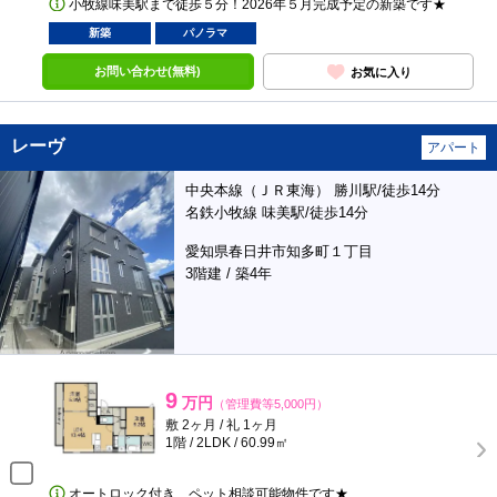
小牧線味美駅まで徒歩５分！2026年５月完成予定の新築です★
新築
パノラマ
お問い合わせ(無料)
お気に入り
レーヴ
アパート
中央本線（ＪＲ東海） 勝川駅/徒歩14分
名鉄小牧線 味美駅/徒歩14分
愛知県春日井市知多町１丁目
3階建 / 築4年
9
万円
（管理費等5,000円）
敷 2ヶ月 / 礼 1ヶ月
1階 / 2LDK / 60.99㎡
オートロック付き、ペット相談可能物件です★