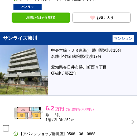
パノラマ
お問い合わせ(無料)
お気に入り
サンライズ勝川
マンション
中央本線（ＪＲ東海） 勝川駅/徒歩15分
名鉄小牧線 味鋺駅/徒歩17分
愛知県春日井市勝川町西４丁目
6階建 / 築22年
6.2
万円
（管理費等6,000円）
敷 － / 礼 －
1階 / 2LDK / 52㎡
【アパマンショップ勝川店】0568－36－0888