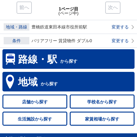
前へ
次へ
1ページ目
(ページ中)
地域・路線
豊橋鉄道東田本線市役所前駅
変更する
条件
バリアフリー 賃貸物件 ダブル0
変更する
路線・駅
から探す
地域
から探す
店舗
から探す
学校名
から探す
生活施設
から探す
家賃相場
から探す