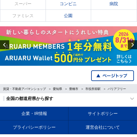
スーパー
コンビニ
病院
ファミレス
公園
Previous
賃貸・不動産アパマンショップ
愛知県
豊橋市
市役所前駅
バリアフリー
全国の都道府県から探す
企業・IR情報
サイトポリシー
プライバシーポリシー
運営会社について