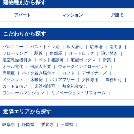
建物種別から探す
アパート
マンション
戸建て
こだわりから探す
バルコニー
バス・トイレ別
即入居可
駐車場
南向き
フローリング
駅近
角部屋
オートロック
追い焚き
浴室乾燥機付き
ペット相談可
宅配ボックス
新築
オール電化
保証人不要
ウォークインクローゼット
専用庭
バイク置き場付き
ロフト
デザイナーズ
メゾネット
床暖房
バリアフリー
女性専用
事務所可
カード支払い
楽器相談可
敷金礼金なし
ワンルームマンション
リノベーション・リフォーム
近隣エリアから探す
岐阜県
静岡県
愛知県
三重県