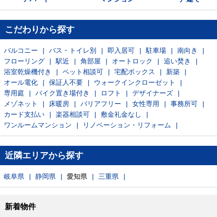
こだわりから探す
バルコニー
バス・トイレ別
即入居可
駐車場
南向き
フローリング
駅近
角部屋
オートロック
追い焚き
浴室乾燥機付き
ペット相談可
宅配ボックス
新築
オール電化
保証人不要
ウォークインクローゼット
専用庭
バイク置き場付き
ロフト
デザイナーズ
メゾネット
床暖房
バリアフリー
女性専用
事務所可
カード支払い
楽器相談可
敷金礼金なし
ワンルームマンション
リノベーション・リフォーム
近隣エリアから探す
岐阜県
静岡県
愛知県
三重県
新着物件