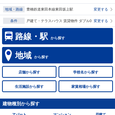
地域・路線
豊橋鉄道東田本線東田坂上駅
変更する
条件
戸建て・テラスハウス 賃貸物件 ダブル0
変更する
路線・駅
から探す
地域
から探す
店舗
から探す
学校名
から探す
生活施設
から探す
家賃相場
から探す
建物種別から探す
アパート
マンション
戸建て