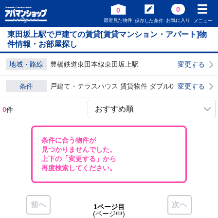
0
0
最近見た物件
お気に入り
保存した条件
メニュー
東田坂上駅で戸建ての賃貸[賃貸マンション・アパート]物
件情報・お部屋探し
地域・路線
豊橋鉄道東田本線東田坂上駅
変更する
条件
戸建て・テラスハウス 賃貸物件 ダブル0
変更する
0
件
条件に合う物件が
見つかりませんでした。
上下の「変更する」から
再度検索してください。
前へ
次へ
1ページ目
(ページ中)