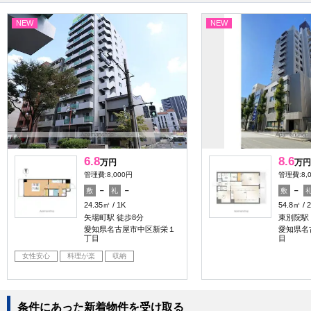
NEW
NEW
6.8
8.6
万円
万円
管理費:8,000円
管理費:8,
－
－
－
敷
礼
敷
24.35㎡
1K
54.8㎡
矢場町駅 徒歩8分
東別院駅
愛知県名古屋市中区新栄１
愛知県名
丁目
目
女性安心
料理が楽
収納
条件にあった新着物件を受け取る