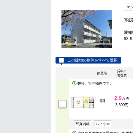
マ
3階
愛知
63-9
この建物の物件をすべて選択
賃料／
部屋階
管理費
弊社、管理物件です。
2.9
万円
1階
3,500円
写真満載
パノラマ