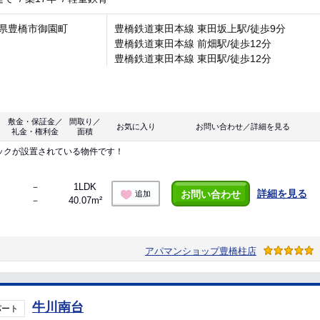
県豊橋市御園町
豊橋鉄道東田本線 東田坂上駅/徒歩9分
豊橋鉄道東田本線 前畑駅/徒歩12分
豊橋鉄道東田本線 東田駅/徒歩12分
敷金・保証金／
間取り／
お気に入り
お問い合わせ／詳細を見る
礼金・権利金
面積
ックが設置されている物件です！
－
1LDK
詳細を見る
お問い合わせ
追加
－
40.07m²
アパマンショップ豊橋柱店
牛川南台
パート