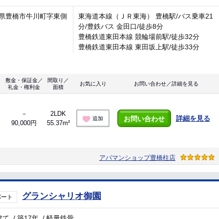
県豊橋市牛川町字東側
東海道本線（ＪＲ東海） 豊橋駅/バス乗車21
分/豊鉄バス 金田口/徒歩8分
豊橋鉄道東田本線 競輪場前駅/徒歩32分
豊橋鉄道東田本線 東田坂上駅/徒歩33分
敷金・保証金／
間取り／
お気に入り
お問い合わせ／詳細を見る
礼金・権利金
面積
－
2LDK
詳細を見る
お問い合わせ
追加
90,000円
55.37m²
アパマンショップ豊橋柱店
グランシャリオ御園
パート
建て
/
築17年
/
軽量鉄骨