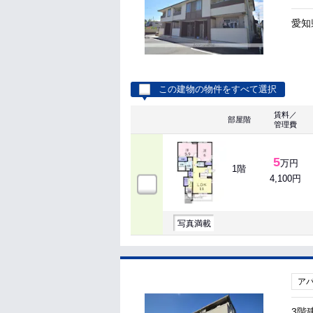
愛知
この建物の物件をすべて選択
賃料／
部屋階
管理費
5
万円
1階
4,100円
写真満載
ア
3階