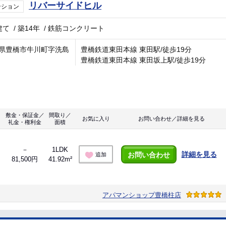
リバーサイドヒル
ンション
建て
/
築14年
/
鉄筋コンクリート
県豊橋市牛川町字洗島
豊橋鉄道東田本線 東田駅/徒歩19分
豊橋鉄道東田本線 東田坂上駅/徒歩19分
敷金・保証金／
間取り／
お気に入り
お問い合わせ／詳細を見る
礼金・権利金
面積
－
1LDK
詳細を見る
お問い合わせ
追加
81,500円
41.92m²
アパマンショップ豊橋柱店