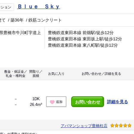
Ｂｌｕｅ Ｓｋｙ
ンション
建て
/
築36年
/
鉄筋コンクリート
県豊橋市牛川町字道上
豊橋鉄道東田本線 前畑駅/徒歩12分
豊橋鉄道東田本線 東田坂上駅/徒歩12分
豊橋鉄道東田本線 東八町駅/徒歩12分
敷金・保証金／
間取り／
お気に入り
お問い合わせ／詳細を見る
礼金・権利金
面積
－
1DK
詳細を見る
お問い合わせ
追加
－
26.4m²
アパマンショップ豊橋柱店