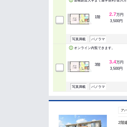
豊橋創造大学まで通学便利♪豊川方
2.7
万円
1階
3,500円
写真満載
パノラマ
オンライン内覧できます。
3.4
万円
3階
3,500円
写真満載
パノラマ
ア
2階