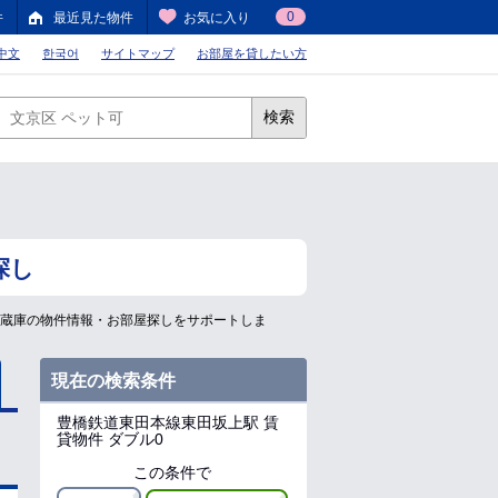
0
件
最近見た物件
お気に入り
中文
한국어
サイトマップ
お部屋を貸したい方
検索
探し
冷蔵庫の物件情報・お部屋探しをサポートしま
現在の検索条件
豊橋鉄道東田本線東田坂上駅
賃
貸物件 ダブル0
この条件で