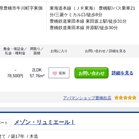
県豊橋市牛川町字東側
東海道本線（ＪＲ東海） 豊橋駅/バス乗車21
分/三菱ケミカル口/徒歩8分
豊橋鉄道東田本線 東田坂上駅/徒歩31分
豊橋鉄道東田本線 井原駅/徒歩30分
敷金・保証金／
間取り／
お気に入り
お問い合わせ／詳細を見る
礼金・権利金
面積
－
2LDK
詳細を見る
お問い合わせ
追加
78,500円
57.76m²
アパマンショップ豊橋柱店
メゾン・リュミエールⅠ
パート
建て
/
築17年
/
木造