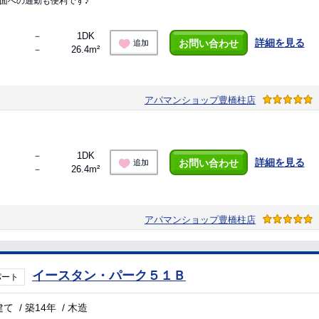
面への通勤も便利です♪
－
1DK
詳細を見る
お問い合わせ
追加
－
26.4m²
アパマンショップ豊橋柱店
－
1DK
詳細を見る
お問い合わせ
追加
－
26.4m²
アパマンショップ豊橋柱店
イースタン・パーク５１Ｂ
パート
建て
/
築14年
/
木造