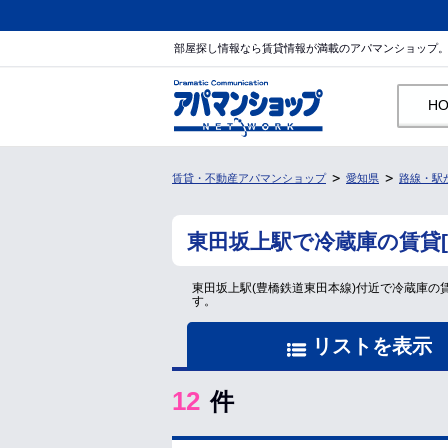
部屋探し情報なら賃貸情報が満載のアパマンショップ
H
賃貸・不動産アパマンショップ
愛知県
路線・駅
東田坂上駅で冷蔵庫の賃貸
東田坂上駅(豊橋鉄道東田本線)付近で冷蔵庫
す。
リストを表示
12
件