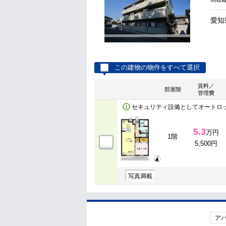
愛知
この建物の物件をすべて選択
賃料／
部屋階
管理費
セキュリティ設備としてオートロ
5.3
万円
1階
5,500円
写真満載
ア