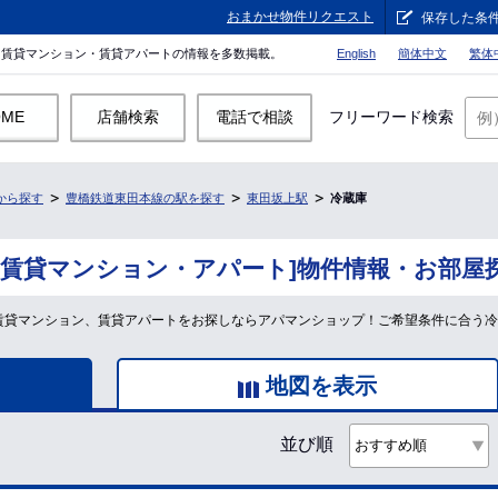
おまかせ物件リクエスト
保存した条
。賃貸マンション・賃貸アパートの情報を多数掲載。
English
簡体中文
繁体
OME
店舗検索
電話で相談
フリーワード検索
から探す
豊橋鉄道東田本線の駅を探す
東田坂上駅
冷蔵庫
[賃貸マンション・アパート]物件情報・お部屋
の賃貸マンション、賃貸アパートをお探しならアパマンショップ！ご希望条件に合う
地図を表示
並び順