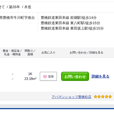
建て
/
築26年
/
木造
県豊橋市牛川町字南台
豊橋鉄道東田本線 前畑駅/徒歩14分
豊橋鉄道東田本線 東八町駅/徒歩15分
豊橋鉄道東田本線 東田坂上駅/徒歩15分
敷金・保証金／
間取り／
お気に入り
お問い合わせ／詳細を見る
礼金・権利金
面積
－
1K
詳細を見る
お問い合わせ
追加
－
23.18m²
アパマンショップ豊橋柱店