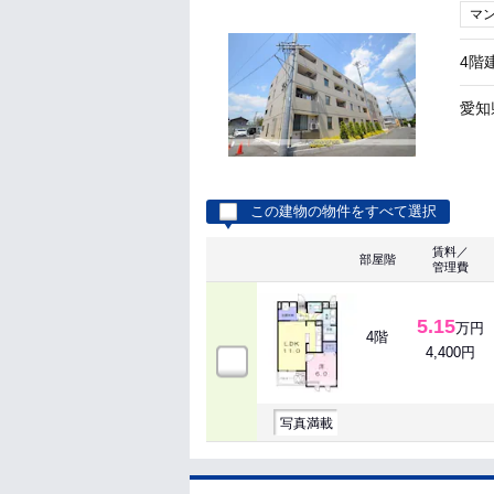
マ
4階
愛知
この建物の物件をすべて選択
賃料／
部屋階
管理費
5.15
万円
4階
4,400円
写真満載