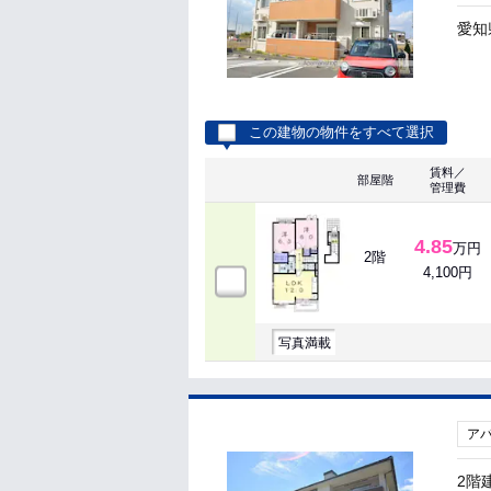
愛知
この建物の物件をすべて選択
賃料／
部屋階
管理費
4.85
万円
2階
4,100円
写真満載
ア
2階