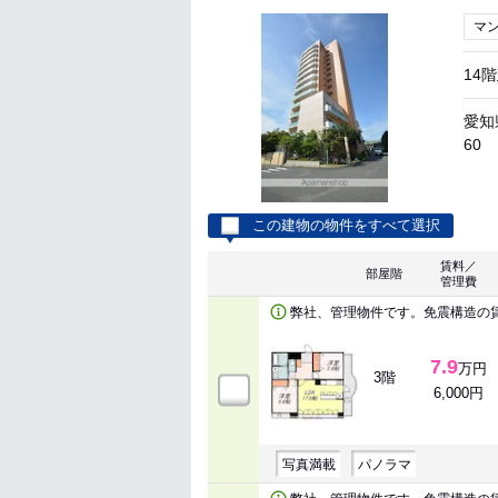
マ
14
愛知
60
この建物の物件をすべて選択
賃料／
部屋階
管理費
弊社、管理物件です。免震構造の
7.9
万円
3階
6,000円
写真満載
パノラマ