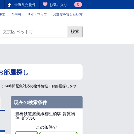
0
件
最近見た物件
お気に入り
中文
한국어
サイトマップ
お部屋を貸したい方
検索
お部屋探し
合う24時間緊急対応の物件情報・お部屋探しをサ
現在の検索条件
豊橋鉄道渥美線柳生橋駅
賃貸物
件 ダブル0
この条件で