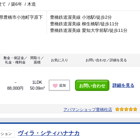
建て
/
築6年
/
木造
県豊橋市小池町字原下
豊橋鉄道渥美線 小池駅/徒歩2分
豊橋鉄道渥美線 柳生橋駅/徒歩11分
豊橋鉄道渥美線 愛知大学前駅/徒歩11分
敷金・保証金／
間取り／
お気に入り
お問い合わせ／詳細を見る
礼金・権利金
面積
－
1LDK
詳細を見る
お問い合わせ
追加
88,000円
50.09m²
アパマンショップ豊橋柱店
ヴィラ・シティハナナカ
ンション