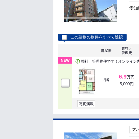
愛知
この建物の物件をすべて選択
賃料／
部屋階
管理費
NEW
弊社、管理物件です！オンライン
6.9
万円
7階
5,000円
写真満載
ア