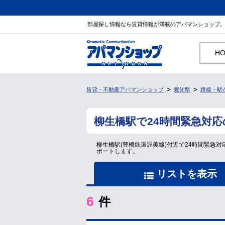
部屋探し情報なら賃貸情報が満載のアパマンショップ
H
賃貸・不動産アパマンショップ
愛知県
路線・駅
柳生橋駅で24時間緊急対
柳生橋駅(豊橋鉄道渥美線)付近で24時間緊急
ポートします。
リストを表示
6
件