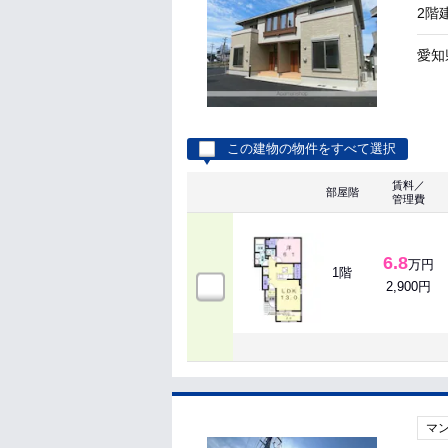
2階
愛知
この建物の物件をすべて選択
賃料／
部屋階
管理費
6.8
万円
1階
2,900円
マ