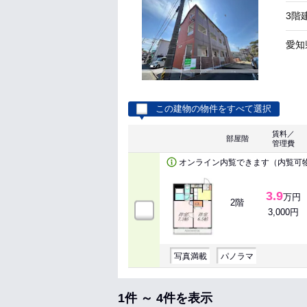
3階
愛知
この建物の物件をすべて選択
賃料／
部屋階
管理費
オンライン内覧できます（内覧可
3.9
万円
2階
3,000円
写真満載
パノラマ
1件 ～ 4件を表示