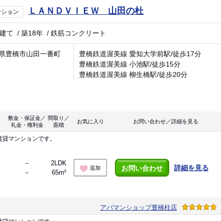
ＬＡＮＤＶＩＥＷ 山田の杜
ンション
階建て
/
築18年
/
鉄筋コンクリート
県豊橋市山田一番町
豊橋鉄道渥美線 愛知大学前駅/徒歩17分
豊橋鉄道渥美線 小池駅/徒歩15分
豊橋鉄道渥美線 柳生橋駅/徒歩20分
敷金・保証金／
間取り／
お気に入り
お問い合わせ／詳細を見る
礼金・権利金
面積
賃貸マンションです。
－
2LDK
詳細を見る
お問い合わせ
追加
－
65m²
アパマンショップ豊橋柱店