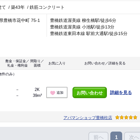
建て
/
築43年
/
鉄筋コンクリート
県豊橋市花中町 75-1
豊橋鉄道渥美線 柳生橋駅/徒歩6分
豊橋鉄道渥美線 小池駅/徒歩13分
豊橋鉄道東田本線 駅前大通駅/徒歩15分
敷金・保証金／
間取り／
お気に入り
お問い合わせ／詳細を見る
礼金・権利金
面積
物件のみ）
－
2K
詳細を見る
お問い合わせ
追加
－
39m²
アパマンショップ豊橋柱店
前へ
次へ
1