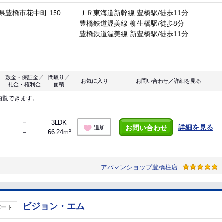
県豊橋市花中町 150
ＪＲ東海道新幹線 豊橋駅/徒歩11分
豊橋鉄道渥美線 柳生橋駅/徒歩8分
豊橋鉄道渥美線 新豊橋駅/徒歩11分
敷金・保証金／
間取り／
お気に入り
お問い合わせ／詳細を見る
礼金・権利金
面積
内覧できます。
－
3LDK
詳細を見る
お問い合わせ
追加
－
66.24m²
アパマンショップ豊橋柱店
ビジョン・エム
パート