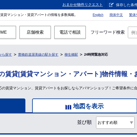
おまかせ物件リクエスト
保存した条
。賃貸マンション・賃貸アパートの情報を多数掲載。
English
簡体中文
繁体
OME
店舗検索
電話で相談
フリーワード検索
から探す
豊橋鉄道渥美線の駅を探す
柳生橋駅
24時間緊急対応
応の賃貸[賃貸マンション・アパート]物件情報・
対応の賃貸マンション、賃貸アパートをお探しならアパマンショップ！ご希望条件に
地図を表示
並び順