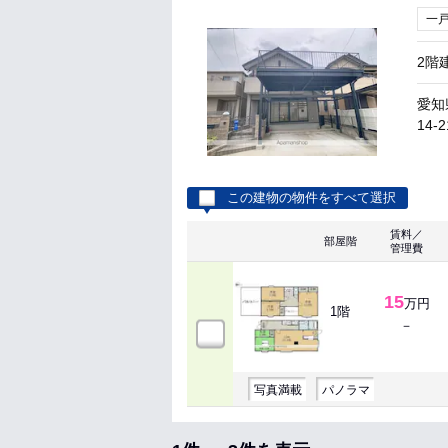
一
2階
愛知
14-2
この建物の物件をすべて選択
賃料／
部屋階
管理費
15
万円
1階
－
写真満載
パノラマ