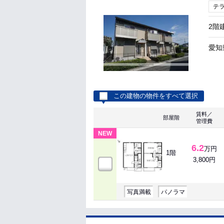
テ
2階
愛知
この建物の物件をすべて選択
賃料／
部屋階
管理費
NEW
6.2
万円
1階
3,800円
写真満載
パノラマ