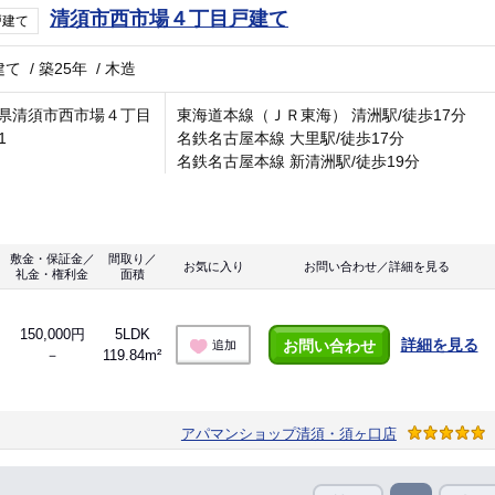
清須市西市場４丁目戸建て
戸建て
建て
/
築25年
/
木造
県清須市西市場４丁目
東海道本線（ＪＲ東海） 清洲駅/徒歩17分
1
名鉄名古屋本線 大里駅/徒歩17分
名鉄名古屋本線 新清洲駅/徒歩19分
敷金・保証金／
間取り／
お気に入り
お問い合わせ／詳細を見る
礼金・権利金
面積
150,000円
5LDK
詳細を見る
お問い合わせ
追加
－
119.84m²
アパマンショップ清須・須ヶ口店