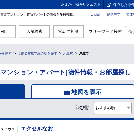
おまかせ物件リクエスト
保存した条
。賃貸マンション・賃貸アパートの情報を多数掲載。
English
簡体中文
繁体
OME
店舗検索
電話で相談
フリーワード検索
から探す
名鉄名古屋本線の駅を探す
大里駅
戸建て
貸マンション・アパート]物件情報・お部屋探し
地図を表示
並び順
エクセルなお
ラスハウス