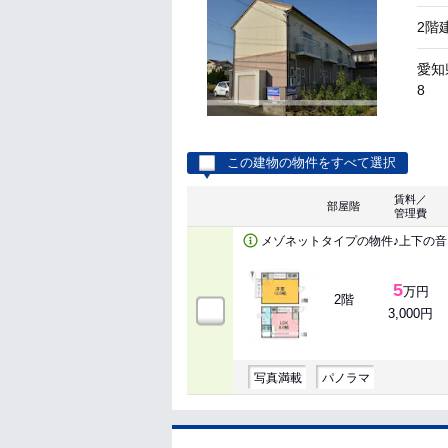
2階
愛知
8
この建物の物件をすべて選択
賃料／
部屋階
管理費
メゾネットタイプの物件♪上下の
5
万円
2階
3,000円
写真満載
パノラマ