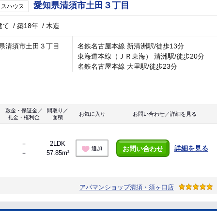
愛知県清須市土田３丁目
ラスハウス
建て
/
築18年
/
木造
県清須市土田３丁目
名鉄名古屋本線 新清洲駅/徒歩13分
東海道本線（ＪＲ東海） 清洲駅/徒歩20分
名鉄名古屋本線 大里駅/徒歩23分
敷金・保証金／
間取り／
お気に入り
お問い合わせ／詳細を見る
礼金・権利金
面積
－
2LDK
詳細を見る
お問い合わせ
追加
－
57.85m²
アパマンショップ清須・須ヶ口店