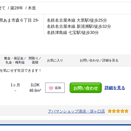
建て
/
築28年
/
木造
県あま市森６丁目 29-
名鉄名古屋本線 大里駅/徒歩25分
名鉄名古屋本線 新清洲駅/徒歩32分
名鉄津島線 七宝駅/徒歩30分
敷金・保証金／
間取り／
お気に入り
お問い合わせ／詳細を見る
礼金・権利金
面積
音を気にせず生活できます！
1ヶ月
1LDK
詳細を見る
お問い合わせ
追加
－
48.6m²
アパマンショップ清須・須ヶ口店