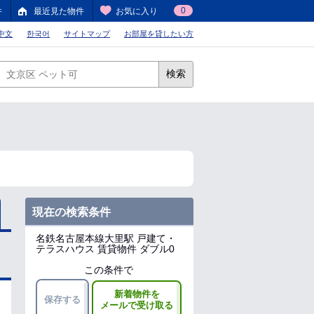
0
件
最近見た物件
お気に入り
中文
한국어
サイトマップ
お部屋を貸したい方
検索
現在の検索条件
名鉄名古屋本線大里駅
戸建て・
テラスハウス 賃貸物件 ダブル0
この条件で
新着物件を
保存する
メールで受け取る