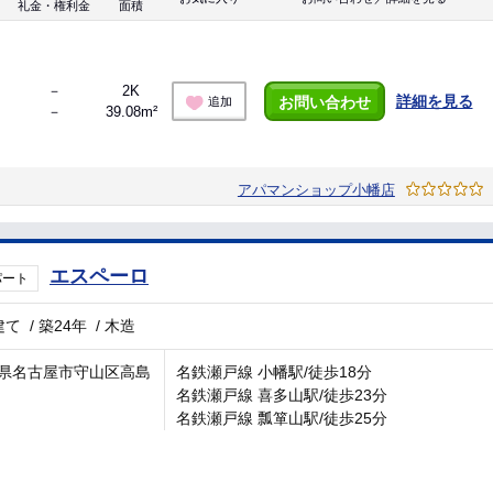
礼金・権利金
面積
－
2K
詳細を見る
お問い合わせ
追加
－
39.08m²
アパマンショップ小幡店
エスペーロ
パート
建て
/
築24年
/
木造
県名古屋市守山区高島
名鉄瀬戸線 小幡駅/徒歩18分
名鉄瀬戸線 喜多山駅/徒歩23分
名鉄瀬戸線 瓢箪山駅/徒歩25分