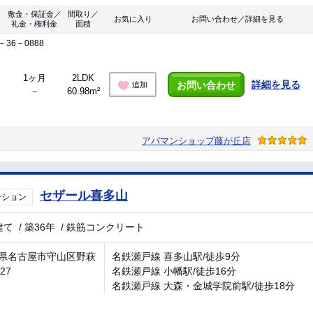
敷金・保証金／
間取り／
お気に入り
お問い合わせ／詳細を見る
礼金・権利金
面積
36－0888
1ヶ月
2LDK
詳細を見る
お問い合わせ
追加
－
60.98m²
アパマンショップ藤が丘店
セザール喜多山
ンション
建て
/
築36年
/
鉄筋コンクリート
県名古屋市守山区野萩
名鉄瀬戸線 喜多山駅/徒歩9分
-27
名鉄瀬戸線 小幡駅/徒歩16分
名鉄瀬戸線 大森・金城学院前駅/徒歩18分