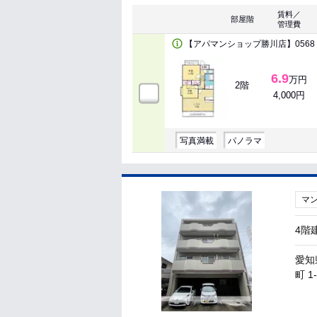
賃料／
部屋階
管理費
【アパマンショップ勝川店】0568－
6.9
万円
2階
4,000円
写真満載
パノラマ
マ
4階
愛知
町 1