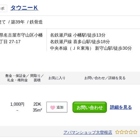
タウニーＫ
ーポ
建て
/
築39年
/
鉄骨造
県名古屋市守山区小幡
名鉄瀬戸線 小幡駅/徒歩13分
目 27-17
名鉄瀬戸線 喜多山駅/徒歩18分
中央本線（ＪＲ東海） 新守山駅/徒歩30分
敷金・保証金／
間取り／
お気に入り
お問い合わせ／詳細を見る
礼金・権利金
面積
1,000円
2DK
詳細を見る
お問い合わせ
追加
－
35m²
アパマンショップ大曽根店