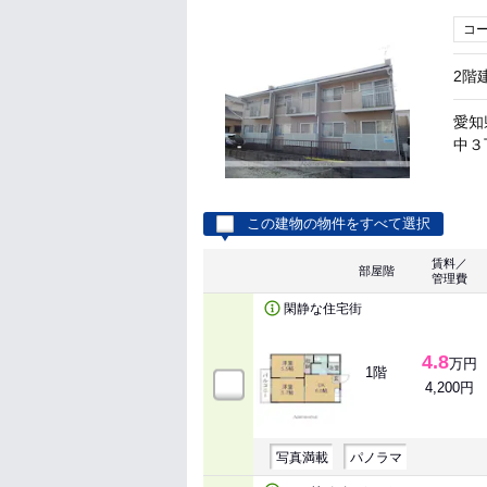
コ
2階
愛知
中３丁
この建物の物件をすべて選択
賃料／
部屋階
管理費
閑静な住宅街
4.8
万円
1階
4,200円
写真満載
パノラマ