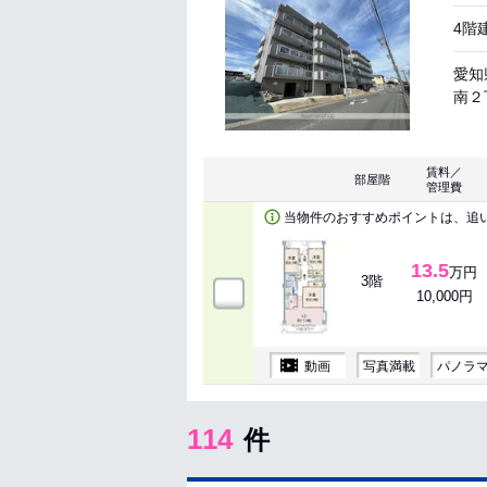
4階
愛知
南２丁
賃料／
部屋階
管理費
当物件のおすすめポイントは、追
13.5
万円
3階
10,000円
動画
写真満載
パノラ
114
件