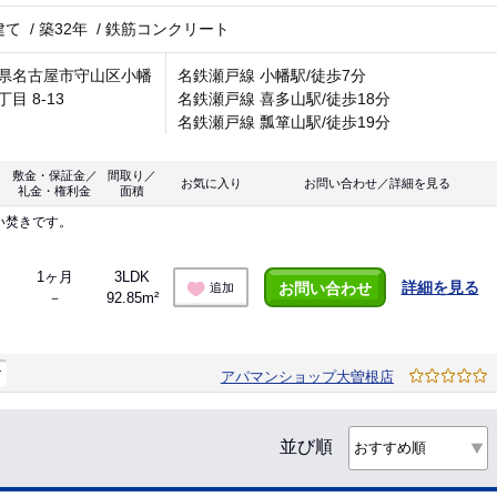
建て
/
築32年
/
鉄筋コンクリート
県名古屋市守山区小幡
名鉄瀬戸線 小幡駅/徒歩7分
目 8-13
名鉄瀬戸線 喜多山駅/徒歩18分
名鉄瀬戸線 瓢箪山駅/徒歩19分
敷金・保証金／
間取り／
お気に入り
お問い合わせ／詳細を見る
礼金・権利金
面積
い焚きです。
1ヶ月
3LDK
詳細を見る
お問い合わせ
追加
－
92.85m²
マ
アパマンショップ大曽根店
並び順