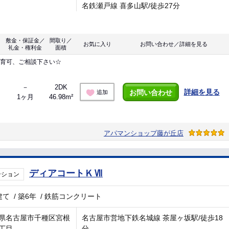
名鉄瀬戸線 喜多山駅/徒歩27分
敷金・保証金／
間取り／
お気に入り
お問い合わせ／詳細を見る
礼金・権利金
面積
飼育可、ご相談下さい☆
－
2DK
詳細を見る
お問い合わせ
追加
1ヶ月
46.98m²
アパマンショップ藤が丘店
ディアコートＫⅦ
ンション
建て
/
築6年
/
鉄筋コンクリート
県名古屋市千種区宮根
名古屋市営地下鉄名城線 茶屋ヶ坂駅/徒歩18
丁目
分