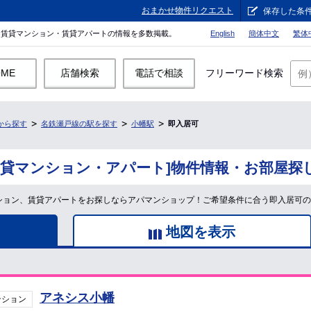
おまかせ物件リクエスト
保存した条
。賃貸マンション・賃貸アパートの情報を多数掲載。
English
簡体中文
繁体
OME
店舗検索
電話で相談
フリーワード検索
から探す
名鉄瀬戸線の駅を探す
小幡駅
即入居可
賃貸マンション・アパート]物件情報・お部屋探
ンション、賃貸アパートをお探しならアパマンショップ！ご希望条件に合う即入居可
地図を表示
アネシス小幡
ンション