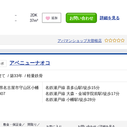
－
2DK
詳細を見る
お問い合わせ
追加
－
37m²
アパマンショップ大曽根店
アベニューナオコ
ーポ
建て
/
築33年
/
軽量鉄骨
県名古屋市守山区小幡
名鉄瀬戸線 喜多山駅/徒歩15分
307
名鉄瀬戸線 大森・金城学院前駅/徒歩17分
名鉄瀬戸線 小幡駅/徒歩28分
敷金・保証金／
間取り／
お気に入り
お問い合わせ／詳細を見る