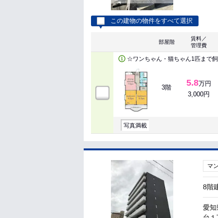
この建物の物件をすべて選択
賃料／
部屋階
管理費
☆ワンちゃん・猫ちゃん1匹まで
5.8
万円
3階
3,000円
写真満載
マ
8階
愛知
台１