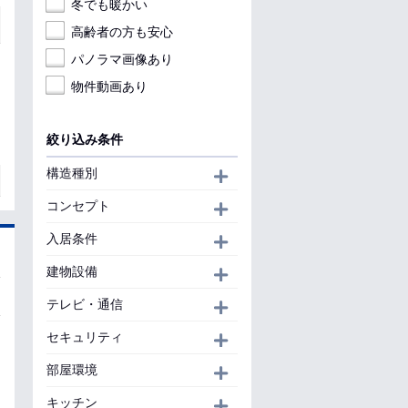
冬でも暖かい
高齢者の方も安心
パノラマ画像あり
物件動画あり
絞り込み条件
構造種別
開く
コンセプト
開く
入居条件
開く
建物設備
開く
テレビ・通信
開く
セキュリティ
開く
部屋環境
開く
キッチン
開く