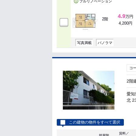
フルリノベーション
4.9
万円
2階
4,200円
写真満載
パノラマ
コ
2階
愛知
北 2
この建物の物件をすべて選択
賃料／
部屋階