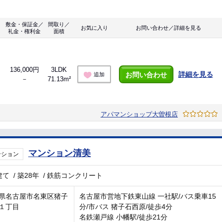
敷金・保証金／
間取り／
お気に入り
お問い合わせ／詳細を見る
礼金・権利金
面積
136,000円
3LDK
詳細を見る
お問い合わせ
追加
－
71.13m²
アパマンショップ大曽根店
マンション清美
ンション
建て
/
築28年
/
鉄筋コンクリート
県名古屋市名東区猪子
名古屋市営地下鉄東山線 一社駅/バス乗車15
１丁目
分/市バス 猪子石西原/徒歩4分
名鉄瀬戸線 小幡駅/徒歩21分