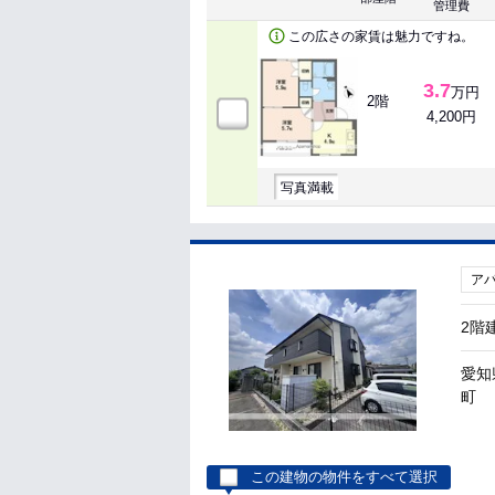
管理費
この広さの家賃は魅力ですね。
3.7
万円
2階
4,200円
写真満載
ア
2階
愛知
町
この建物の物件をすべて選択