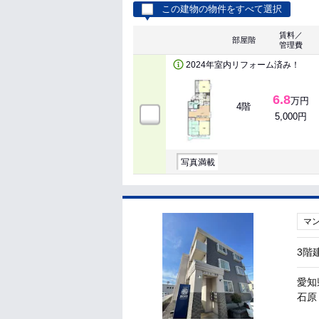
この建物の物件をすべて選択
賃料／
部屋階
管理費
2024年室内リフォーム済み！
6.8
万円
4階
5,000円
写真満載
マ
3階
愛知
石原