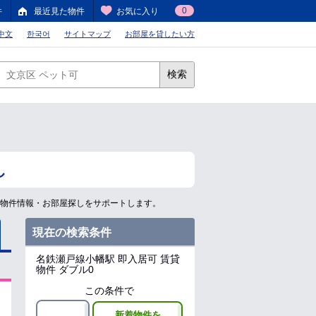
0
件
最近見た物件
お気に入り
中文
한국어
サイトマップ
お部屋を貸したい方
検索
し
の物件情報・お部屋探しをサポートします。
現在の検索条件
名鉄瀬戸線小幡駅
即入居可 賃貸
物件 ダブル0
この条件で
新着物件を