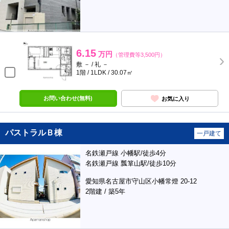
6.15
万円
（管理費等3,500円）
敷 － / 礼 －
1階 / 1LDK / 30.07㎡
お問い合わせ(無料)
お気に入り
パストラルＢ棟
一戸建て
名鉄瀬戸線 小幡駅/徒歩4分
名鉄瀬戸線 瓢箪山駅/徒歩10分
愛知県名古屋市守山区小幡常燈 20-12
2階建 / 築5年