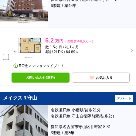
6階建 / 築48年
5.2
万円
（管理費等6,000円）
敷 1.5ヶ月 / 礼 1ヶ月
4階 / 2LDK / 64.89㎡
RC造マンションタイプ！！
お問い合わせ(無料)
お気に入り
メイクスＲ守山
アパート
名鉄瀬戸線 小幡駅/徒歩21分
名鉄瀬戸線 守山自衛隊前駅/徒歩2分
愛知県名古屋市守山区廿軒家 8-31
3階建 / 築3年