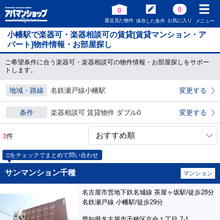
0
0
最近見た物件
お気に入り
保存した条件
メニュー
小幡駅で楽器可・楽器相談可の賃貸[賃貸マンション・ア
パート]物件情報・お部屋探し
ご希望条件に合う楽器可・楽器相談可の物件情報・お部屋探しをサポー
トします。
地域・路線
名鉄瀬戸線小幡駅
変更する
条件
楽器相談可 賃貸物件 ダブル0
変更する
3
件
□をチェックでまとめて問い合わせ
サンマンション千種
マンション
名古屋市営地下鉄名城線 茶屋ヶ坂駅/徒歩28分
名鉄瀬戸線 小幡駅/徒歩29分
愛知県名古屋市千種区京命１丁目 7-1