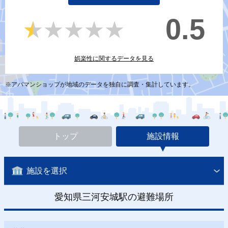
0.5
★★★★★
★★★★★
娯楽性に関するデータを見る
※アパマンショップが地域のデータを独自に調査・集計しています。
トップ
施設情報
施設を選択
愛知県三河安城駅の避難場所