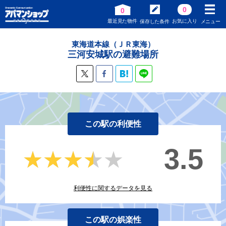
0
0
最近見た物件
お気に入り
保存した条件
メニュー
東海道本線（ＪＲ東海）
三河安城駅の避難場所
この駅の利便性
3.5
★★★★★
★★★★★
利便性に関するデータを見る
この駅の娯楽性