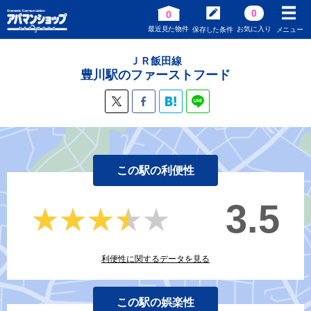
0
0
最近見た物件
お気に入り
保存した条件
メニュー
ＪＲ飯田線
豊川駅のファーストフード
この駅の利便性
3.5
★★★★★
★★★★★
利便性に関するデータを見る
この駅の娯楽性