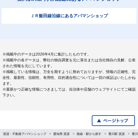
ＪＲ飯田線沿線にあるアパマンショップ
※掲載中のデータは2026年4月に集計したものです。
※掲載中の各データは、弊社の独自調査を元に算出または当社独自の見解、公表
された情報を元にしています。
※掲載している情報は、万全を期すように努めておりますが、情報の正確性、完
全性、最新性、信頼性、有用性、目的適合性については一切の保証はいたしかね
ます。
※最新かつ正確な情報につきましては、自治体や店舗のウェブサイトにてご確認
下さい。
賃貸・不動産アパマンショップ
愛知県 賃貸
路線・駅から探す
豊川駅 賃貸
豊川