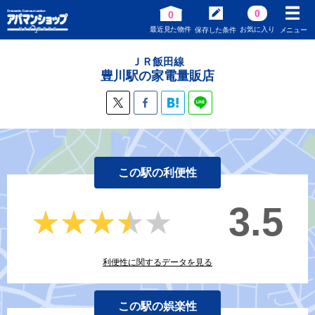
0
0
最近見た物件
お気に入り
保存した条件
メニュー
ＪＲ飯田線
豊川駅の家電量販店
この駅の利便性
3.5
★★★★★
★★★★★
利便性に関するデータを見る
この駅の娯楽性