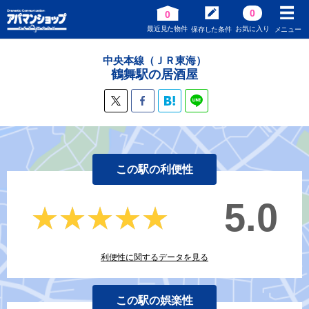
0
0
最近見た物件
お気に入り
保存した条件
メニュー
中央本線（ＪＲ東海）
鶴舞駅の居酒屋
この駅の利便性
5.0
★★★★★
★★★★★
利便性に関するデータを見る
この駅の娯楽性