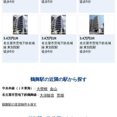
徒歩4分
徒歩5分
徒歩5分
3.4万円1R
3.4万円1R
3.4万円1R
名古屋市営地下鉄名城
名古屋市営地下鉄名城
名古屋市営地下鉄名城
線 東別院駅
線 東別院駅
線 東別院駅
徒歩6分
徒歩6分
徒歩6分
鶴舞駅の近隣の駅から探す
中央本線（ＪＲ東海）
大曽根
金山
名古屋市営地下鉄鶴舞線
大須観音
荒畑
鶴舞駅の賃貸物件を探す