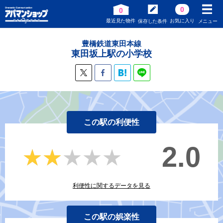
0
0
最近見た物件
お気に入り
保存した条件
メニュー
豊橋鉄道東田本線
東田坂上駅の小学校
この駅の利便性
2.0
★★★★★
★★★★★
利便性に関するデータを見る
この駅の娯楽性