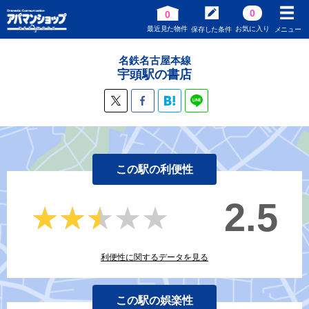
0
0
最近見た物件
お気に入り
保存した条件
メニュー
名鉄名古屋本線
宇頭駅の書店
この駅の利便性
2.5
★★★★★
★★★★★
利便性に関するデータを見る
この駅の娯楽性