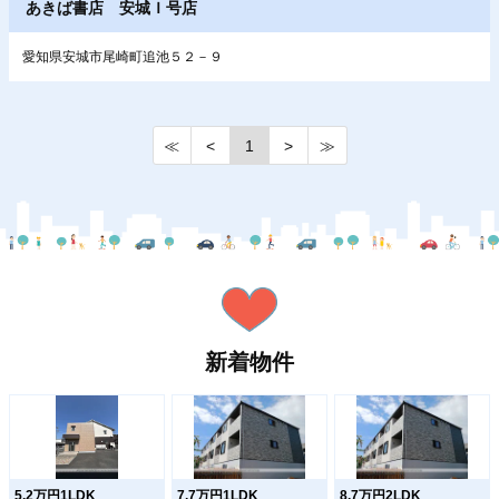
あきば書店 安城Ｉ号店
愛知県安城市尾崎町追池５２－９
≪
<
1
>
≫
新着物件
5.2万円1LDK
7.7万円1LDK
8.7万円2LDK