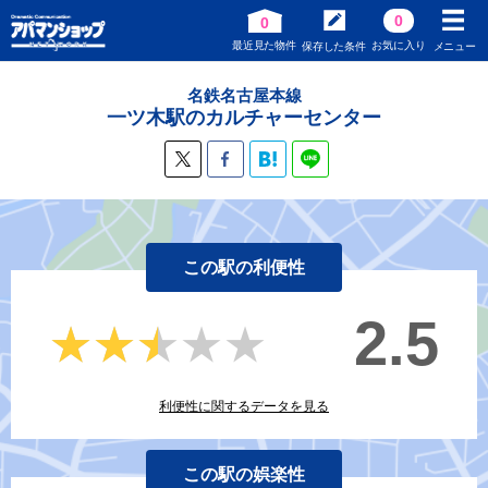
0
0
最近見た物件
お気に入り
保存した条件
メニュー
名鉄名古屋本線
一ツ木駅のカルチャーセンター
この駅の利便性
2.5
★★★★★
★★★★★
利便性に関するデータを見る
この駅の娯楽性