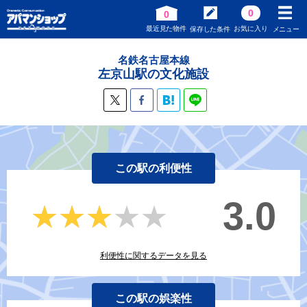
0
0
最近見た物件
お気に入り
保存した条件
メニュー
名鉄名古屋本線
左京山駅の文化施設
この駅の利便性
3.0
★★★★★
★★★★★
利便性に関するデータを見る
この駅の娯楽性