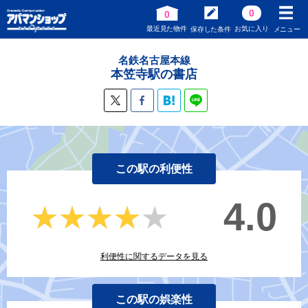
0
0
最近見た物件
お気に入り
保存した条件
メニュー
名鉄名古屋本線
本笠寺駅の書店
この駅の利便性
4.0
★★★★★
★★★★★
利便性に関するデータを見る
この駅の娯楽性