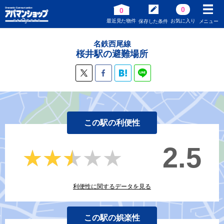
0
0
最近見た物件
お気に入り
保存した条件
メニュー
名鉄西尾線
桜井駅の避難場所
この駅の利便性
2.5
★★★★★
★★★★★
利便性に関するデータを見る
この駅の娯楽性