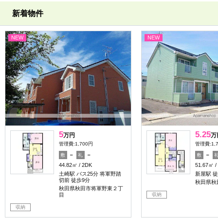
新着物件
NEW
NEW
5
5.25
万円
万
管理費:1,700円
管理費:1,
－
－
－
敷
礼
敷
44.82㎡
2DK
51.67㎡
土崎駅 バス25分 将軍野踏
新屋駅 徒
切前 徒歩9分
秋田県秋
秋田県秋田市将軍野東２丁
収納
目
収納