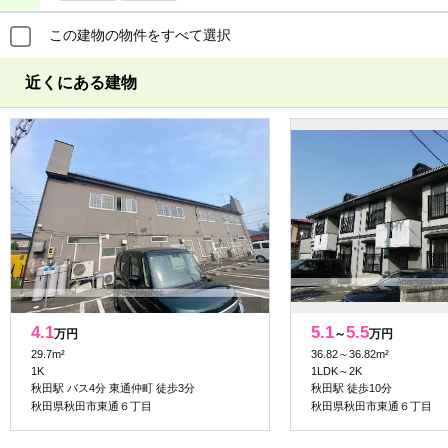
この建物の物件をすべて選択
近くにある建物
4.1
5.1
5.5
万円
～
万円
29.7m²
36.82～36.82m²
1K
1LDK～2K
秋田駅 バス4分 東通仲町 徒歩3分
秋田駅 徒歩10分
秋田県秋田市東通６丁目
秋田県秋田市東通６丁目