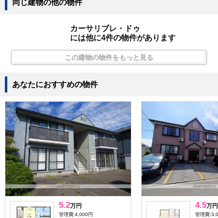
同じ建物の他の物件
カーサリブレ・ドゥ
には他に4件の物件があります
この建物の物件をもっと見る
あなたにおすすめの物件
5.2
4.5
万円
万円
管理費:4,000円
管理費:3,