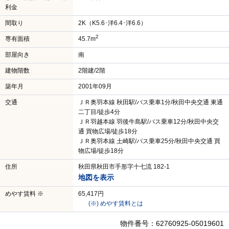
利金
間取り
2K（K5.6･洋6.4･洋6.6）
2
専有面積
45.7m
部屋向き
南
建物階数
2階建/2階
築年月
2001年09月
交通
ＪＲ奥羽本線 秋田駅/バス乗車1分/秋田中央交通 東通
二丁目/徒歩4分
ＪＲ羽越本線 羽後牛島駅/バス乗車12分/秋田中央交
通 買物広場/徒歩18分
ＪＲ奥羽本線 土崎駅/バス乗車25分/秋田中央交通 買
物広場/徒歩18分
住所
秋田県秋田市手形字十七流 182-1
地図を表示
めやす賃料 ※
65,417円
(※) めやす賃料とは
物件番号：62760925-05019601