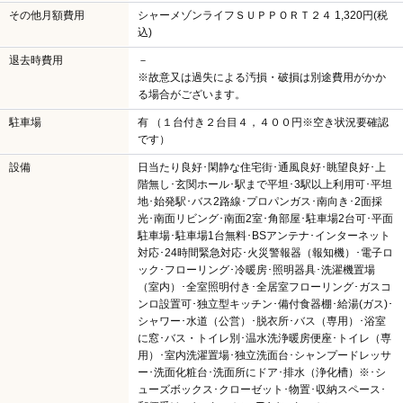
その他月額費用
シャーメゾンライフＳＵＰＰＯＲＴ２４ 1,320円(税
込)
退去時費用
－
※故意又は過失による汚損・破損は別途費用がかか
る場合がございます。
駐車場
有 （１台付き２台目４，４００円※空き状況要確認
です）
設備
日当たり良好･閑静な住宅街･通風良好･眺望良好･上
階無し･玄関ホール･駅まで平坦･3駅以上利用可･平坦
地･始発駅･バス2路線･プロパンガス･南向き･2面採
光･南面リビング･南面2室･角部屋･駐車場2台可･平面
駐車場･駐車場1台無料･BSアンテナ･インターネット
対応･24時間緊急対応･火災警報器（報知機）･電子ロ
ック･フローリング･冷暖房･照明器具･洗濯機置場
（室内）･全室照明付き･全居室フローリング･ガスコ
ンロ設置可･独立型キッチン･備付食器棚･給湯(ガス)･
シャワー･水道（公営）･脱衣所･バス（専用）･浴室
に窓･バス・トイレ別･温水洗浄暖房便座･トイレ（専
用）･室内洗濯置場･独立洗面台･シャンプードレッサ
ー･洗面化粧台･洗面所にドア･排水（浄化槽）※･シ
ューズボックス･クローゼット･物置･収納スペース･