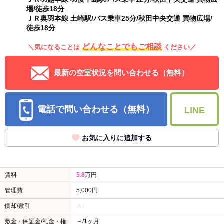
場/徒歩18分
ＪＲ奥羽本線 土崎駅/バス乗車25分/秋田中央交通 買物広場/
徒歩18分
どんなことでもご相談
＼気になることは
ください／
最新の空室状況を問い合わせる（無料）
電話で問い合わせる（無料）
LINE
お気に入りに追加する
賃料
5.8
万円
管理費
5,000円
償却/敷引
－
敷金・保証金/礼金・権
－/1ヶ月