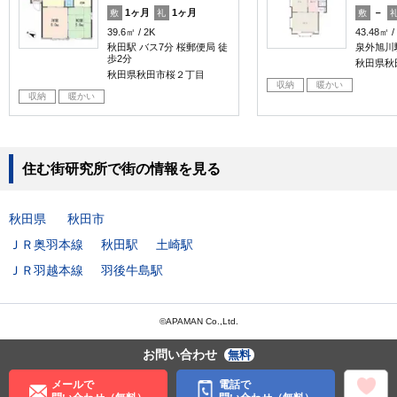
1ヶ月
1ヶ月
－
敷
礼
敷
39.6㎡
2K
43.48㎡
秋田駅 バス7分 桜郵便局 徒
泉外旭川
歩2分
秋田県秋
秋田県秋田市桜２丁目
収納
暖かい
収納
暖かい
住む街研究所で街の情報を見る
秋田県
秋田市
ＪＲ奥羽本線
秋田駅
土崎駅
ＪＲ羽越本線
羽後牛島駅
©APAMAN Co.,Ltd.
お問い合わせ
無料
メールで
電話で