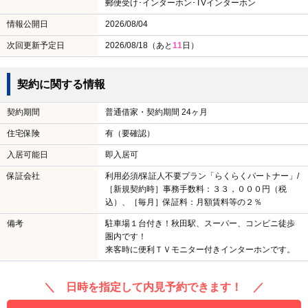
郵便受け･インターホン･TVインターホン
情報公開日
2026/08/04
次回更新予定日
2026/08/18（あと
11
日）
契約に関する情報
契約期間
普通借家・契約期間 24ヶ月
住宅保険
有（要確認）
入居可能日
即入居可
保証会社
利用必須/保証人不要プラン「らくらくパートナー」/
［新規契約時］事務手数料：３３，０００円（税
込）、［毎月］保証料：月額賃料等の２％
備考
駐車場１台付き！秋田駅、スーパー、コンビニ徒歩
圏内です！
来客時に便利ＴＶモニター付きインターホンです。
＼ 日時を指定して内見予約できます！ ／