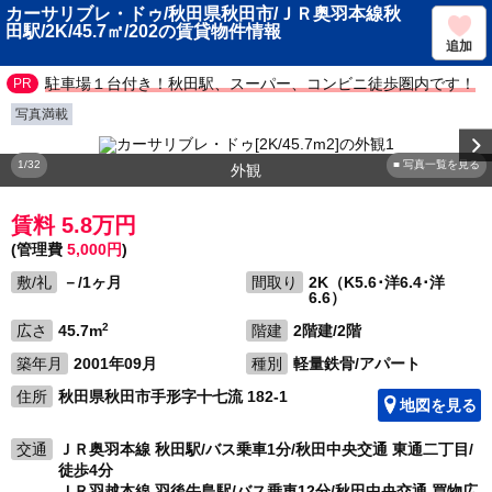
カーサリブレ・ドゥ/秋田県秋田市/ＪＲ奥羽本線秋
田駅/2K/45.7㎡/202の賃貸物件情報
追加
駐車場１台付き！秋田駅、スーパー、コンビニ徒歩圏内です！
写真満載
1/32
■ 写真一覧を見る
外観
賃料 5.8万円
(管理費
5,000円
)
敷/礼
－/1ヶ月
間取り
2K（K5.6･洋6.4･洋
6.6）
2
広さ
45.7m
階建
2階建/2階
築年月
2001年09月
種別
軽量鉄骨/アパート
住所
秋田県秋田市手形字十七流 182-1
地図を見る
交通
ＪＲ奥羽本線 秋田駅/バス乗車1分/秋田中央交通 東通二丁目/
徒歩4分
ＪＲ羽越本線 羽後牛島駅/バス乗車12分/秋田中央交通 買物広