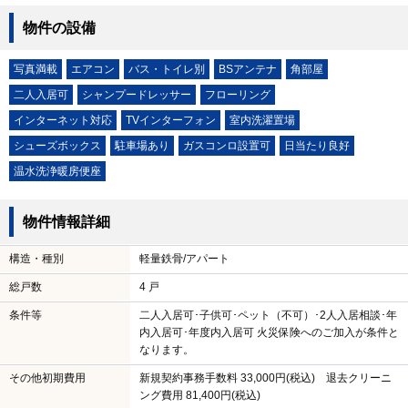
物件の設備
写真満載
エアコン
バス・トイレ別
BSアンテナ
角部屋
二人入居可
シャンプードレッサー
フローリング
インターネット対応
TVインターフォン
室内洗濯置場
シューズボックス
駐車場あり
ガスコンロ設置可
日当たり良好
温水洗浄暖房便座
物件情報詳細
構造・種別
軽量鉄骨/アパート
総戸数
4 戸
条件等
二人入居可･子供可･ペット（不可）･2人入居相談･年
内入居可･年度内入居可 火災保険へのご加入が条件と
なります。
その他初期費用
新規契約事務手数料 33,000円(税込) 退去クリーニ
ング費用 81,400円(税込)