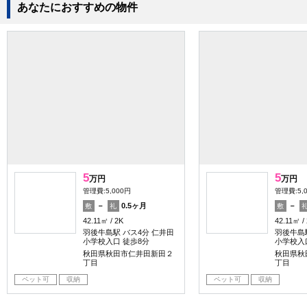
あなたにおすすめの物件
5
5
万円
万円
管理費:5,000円
管理費:5,
－
0.5ヶ月
－
敷
礼
敷
42.11㎡
2K
42.11㎡
羽後牛島駅 バス4分 仁井田
羽後牛島
小学校入口 徒歩8分
小学校入
秋田県秋田市仁井田新田２
秋田県秋
丁目
丁目
ペット可
収納
ペット可
収納