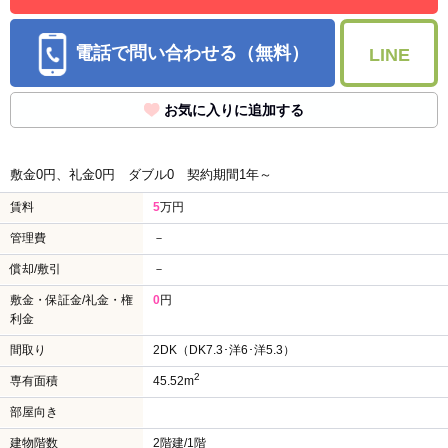
電話で問い合わせる（無料）
LINE
お気に入りに追加する
敷金0円、礼金0円
ダブル0
契約期間1年～
賃料
5
万円
管理費
－
償却/敷引
－
敷金・保証金/礼金・権
0
円
利金
間取り
2DK（DK7.3･洋6･洋5.3）
2
専有面積
45.52m
部屋向き
建物階数
2階建/1階