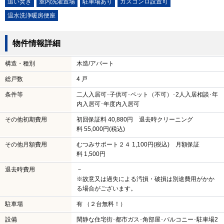
追い焚き
室内洗濯置場
駐車場あり
ガスコンロ設置可
温水洗浄暖房便座
物件情報詳細
構造・種別
木造/アパート
総戸数
4 戸
条件等
二人入居可･子供可･ペット（不可）･2人入居相談･年
内入居可･年度内入居可
その他初期費用
初回保証料 40,880円 退去時クリーニング
料 55,000円(税込)
その他月額費用
むつみサポート２４ 1,100円(税込) 月額保証
料 1,500円
退去時費用
－
※故意又は過失による汚損・破損は別途費用がかか
る場合がございます。
駐車場
有 （２台無料！）
設備
閑静な住宅街･都市ガス･角部屋･バルコニー･駐車場2