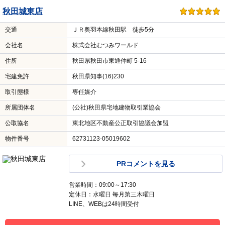
秋田城東店
交通
ＪＲ奥羽本線秋田駅 徒歩5分
会社名
株式会社むつみワールド
住所
秋田県秋田市東通仲町 5-16
宅建免許
秋田県知事(16)230
取引態様
専任媒介
所属団体名
(公社)秋田県宅地建物取引業協会
公取協名
東北地区不動産公正取引協議会加盟
物件番号
62731123-05019602
PRコメントを見る
営業時間：09:00～17:30
定休日：水曜日 毎月第三木曜日
LINE、WEBは24時間受付