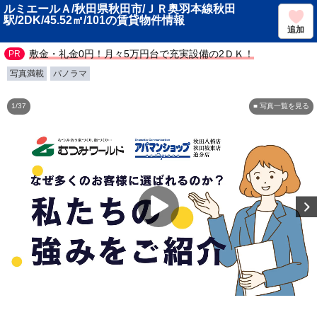
ルミエールＡ/秋田県秋田市/ＪＲ奥羽本線秋田
駅/2DK/45.52㎡/101の賃貸物件情報
追加
敷金・礼金0円！月々5万円台で充実設備の2ＤＫ！
写真満載
パノラマ
1/37
■ 写真一覧を見る