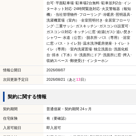
台可･平面駐車場･駐車場2台無料･駐車並列2台･イン
ターネット対応･24時間緊急対応･火災警報器（報知
機）･当社管理物件･フローリング･冷暖房･照明器具･
洗濯機置場（室内）･全室照明付き･全居室フローリ
ング･二重サッシ･ガスキッチン･ガスコンロ設置可･
ガスコンロ対応･キッチンに窓･給湯(ガス)･追い焚き･
シャワー･水道（公営）･脱衣所･バス（専用）･浴室
に窓･バス・トイレ別･温水洗浄暖房便座･トイレ･ト
イレ（専用）･室内洗濯置場･独立洗面台･洗面化粧
台･排水（下水）※･洗面所にドア･洗面所に窓･押入･
収納スペース･郵便受け･インターホン
情報公開日
2026/08/07
次回更新予定日
2026/08/21（あと
13
日）
契約に関する情報
契約期間
普通借家・契約期間 24ヶ月
住宅保険
有（要確認）
入居可能日
即入居可