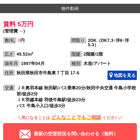
物件動画
賃料 5万円
(管理費
－
)
敷/礼
0
円
間取り
2DK（DK7.3･洋6･洋
5.3）
2
広さ
45.52m
階建
2階建/1階
築年月
1997年04月
種別
木造/アパート
住所
秋田県秋田市牛島東７丁目 17-6
地図を見る
交通
ＪＲ奥羽本線 秋田駅/バス乗車20分/秋田中央交通 牛島小学校
前/徒歩2分
ＪＲ羽越本線 羽後牛島駅/徒歩23分
バス 牛島小入口/徒歩3分
どんなことでもご相談
＼気になることは
ください／
最新の空室状況を問い合わせる（無料）