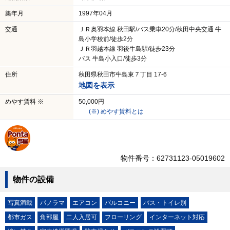
築年月
1997年04月
交通
ＪＲ奥羽本線 秋田駅/バス乗車20分/秋田中央交通 牛
島小学校前/徒歩2分
ＪＲ羽越本線 羽後牛島駅/徒歩23分
バス 牛島小入口/徒歩3分
住所
秋田県秋田市牛島東７丁目 17-6
地図を表示
めやす賃料 ※
50,000円
(※) めやす賃料とは
物件番号：62731123-05019602
物件の設備
写真満載
パノラマ
エアコン
バルコニー
バス・トイレ別
都市ガス
角部屋
二人入居可
フローリング
インターネット対応