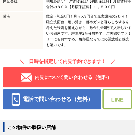
保証会社
利用必須/アーク賃貸保証/【初回保証料】月額賃料等
合計の８０％【月額保証料】１，５００円
備考
敷金・礼金0円！月々5万円台で充実設備の2ＤＫ！
独立洗面台・追い焚き・都市ガスと暮らしやすさを
考えた設備を備えながら、敷金礼金0円で入居しやす
いお部屋です。駐車場2台分無料で、ご夫婦やファミ
リーにもおすすめ。角部屋ならではの開放感と採光
も魅力です。
＼ 日時を指定して内見予約できます！ ／
内見について問い合わせる（無料）
電話で問い合わせる（無料）
LINE
この物件の取扱い店舗