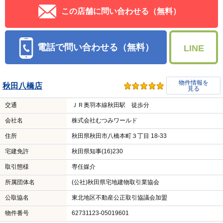
この店舗に問い合わせる（無料）
電話で問い合わせる（無料）
LINE
物件情報を
秋田八橋店
見る
交通
ＪＲ奥羽本線秋田駅 徒歩分
会社名
株式会社むつみワールド
住所
秋田県秋田市八橋本町３丁目 18-33
宅建免許
秋田県知事(16)230
取引態様
専任媒介
所属団体名
(公社)秋田県宅地建物取引業協会
公取協名
東北地区不動産公正取引協議会加盟
物件番号
62731123-05019601