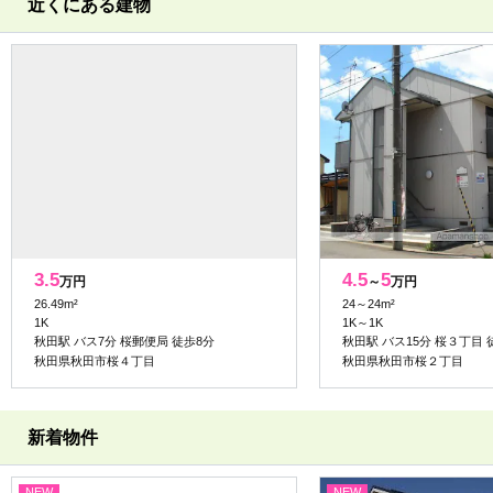
近くにある建物
3.5
4.5
5
万円
～
万円
26.49m²
24～24m²
1K
1K～1K
秋田駅 バス7分 桜郵便局 徒歩8分
秋田駅 バス15分 桜３丁目 
秋田県秋田市桜４丁目
秋田県秋田市桜２丁目
新着物件
NEW
NEW