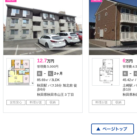
12.7
6
万円
万円
管理費:5,000円
管理費:4,
－
2ヶ月
－
敷
礼
敷
85.69㎡
3LDK
45.42㎡
秋田駅 バス16分 旭北前 徒
土崎駅 バ
歩6分
歩1分
秋田県秋田市山王３丁目
秋田県秋
女性安心
料理が楽
収納
料理が楽
収納