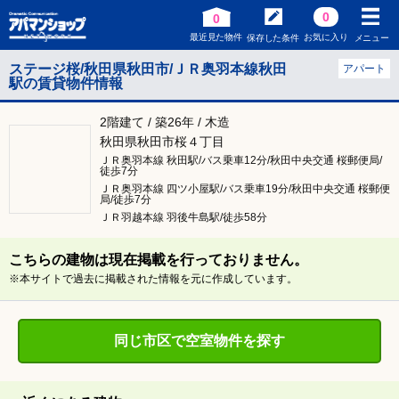
0
0
最近見た物件
お気に入り
保存した条件
メニュー
ステージ桜/秋田県秋田市/ＪＲ奥羽本線秋田
アパート
駅の賃貸物件情報
2階建て / 築26年 / 木造
秋田県秋田市桜４丁目
ＪＲ奥羽本線 秋田駅/バス乗車12分/秋田中央交通 桜郵便局/
徒歩7分
ＪＲ奥羽本線 四ツ小屋駅/バス乗車19分/秋田中央交通 桜郵便
局/徒歩7分
ＪＲ羽越本線 羽後牛島駅/徒歩58分
こちらの建物は現在掲載を行っておりません。
※本サイトで過去に掲載された情報を元に作成しています。
同じ市区で空室物件を探す