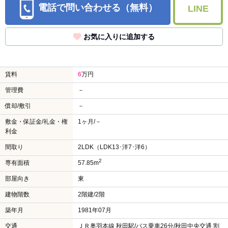
電話で問い合わせる（無料）
LINE
お気に入りに追加する
賃料
6
万円
管理費
－
償却/敷引
－
敷金・保証金/礼金・権
1ヶ月/－
利金
間取り
2LDK（LDK13･洋7･洋6）
2
専有面積
57.85m
部屋向き
東
建物階数
2階建/2階
築年月
1981年07月
交通
ＪＲ奥羽本線 秋田駅/バス乗車26分/秋田中央交通 割