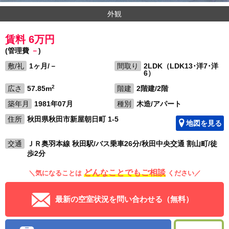
外観
賃料 6万円
(管理費
－
)
敷/礼
1ヶ月/－
間取り
2LDK（LDK13･洋7･洋
6）
2
広さ
57.85m
階建
2階建/2階
築年月
1981年07月
種別
木造/アパート
住所
秋田県秋田市新屋朝日町 1-5
地図を見る
交通
ＪＲ奥羽本線 秋田駅/バス乗車26分/秋田中央交通 割山町/徒
歩2分
どんなことでもご相談
＼気になることは
ください／
最新の空室状況を問い合わせる（無料）