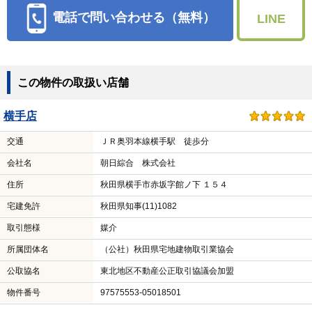
電話で問い合わせる（無料）
LINE
この物件の取扱い店舗
横手店
交通
ＪＲ奥羽本線横手駅 徒歩分
会社名
朝日綜合 株式会社
住所
秋田県横手市赤坂字館ノ下 １５４
宅建免許
秋田県知事(11)1082
取引態様
媒介
所属団体名
（公社）秋田県宅地建物取引業協会
公取協名
東北地区不動産公正取引協議会加盟
物件番号
97575553-05018501