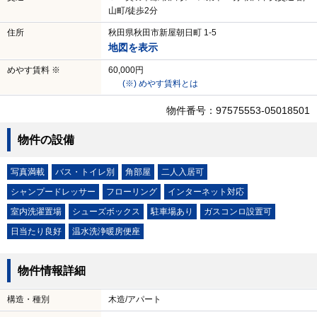
山町/徒歩2分
住所
秋田県秋田市新屋朝日町 1-5
地図を表示
めやす賃料 ※
60,000円
(※) めやす賃料とは
物件番号：97575553-05018501
物件の設備
写真満載
バス・トイレ別
角部屋
二人入居可
シャンプードレッサー
フローリング
インターネット対応
室内洗濯置場
シューズボックス
駐車場あり
ガスコンロ設置可
日当たり良好
温水洗浄暖房便座
物件情報詳細
構造・種別
木造/アパート