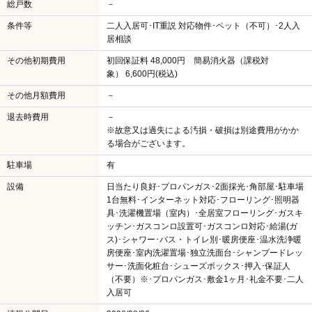
総戸数
－
条件等
二人入居可･IT重説 対応物件･ペット（不可）･2人入
居相談
その他初期費用
初回保証料 48,000円 簡易消火器（課税対
象） 6,600円(税込)
その他月額費用
－
退去時費用
－
※故意又は過失による汚損・破損は別途費用がかか
る場合がございます。
駐車場
有
設備
日当たり良好･プロパンガス･2面採光･角部屋･駐車場
1台無料･インターネット対応･フローリング･照明器
具･洗濯機置場（室内）･全居室フローリング･ガスキ
ッチン･ガスコンロ設置可･ガスコンロ対応･給湯(ガ
ス)･シャワー･バス・トイレ別･暖房便座･温水洗浄暖
房便座･室内洗濯置場･独立洗面台･シャンプードレッ
サー･洗面化粧台･シューズボックス･押入･保証人
（不要）※･プロパンガス･敷金1ヶ月･礼金不要･二人
入居可