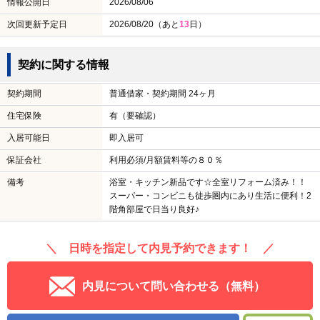
情報公開日
2026/08/06
次回更新予定日
2026/08/20（あと
13
日）
契約に関する情報
契約期間
普通借家・契約期間 24ヶ月
住宅保険
有（要確認）
入居可能日
即入居可
保証会社
利用必須/月額賃料等の８０％
備考
浴室・キッチン新品です☆全室リフォーム済み！！
スーパー・コンビニも徒歩圏内にあり生活に便利！2
階角部屋で日当り良好♪
＼ 日時を指定して内見予約できます！ ／
内見について問い合わせる（無料）