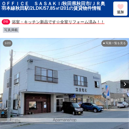
ＯＦＦＩＣＥ ＳＡＳＡＫＩ/秋田県秋田市/ＪＲ奥
羽本線秋田駅/2LDK/57.85㎡/201の賃貸物件情報
追加
浴室・キッチン新品です☆全室リフォーム済み！！
写真満載
1/23
■ 写真一覧を見る