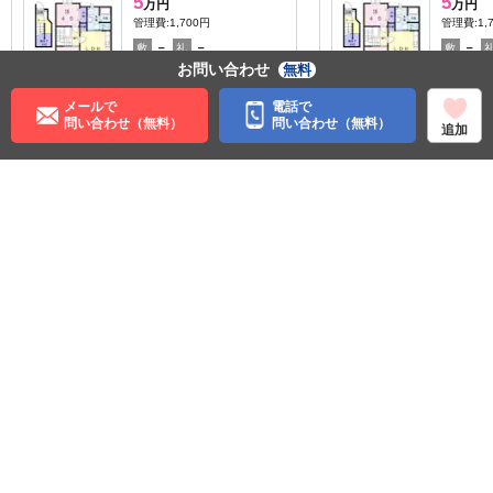
5
5
万円
万円
管理費:1,700円
管理費:1,
－
－
－
敷
礼
敷
お問い合わせ
無料
59.77㎡
2LDK
59.77㎡
羽後牛島駅 バス5分 仁井田
羽後牛島
徒歩3分
徒歩3分
メールで
電話で
問い合わせ（無料）
問い合わせ（無料）
秋田県秋田市仁井田本町１
秋田県秋
追加
丁目
丁目
収納
収納
住む街研究所で街の情報を見る
秋田県
秋田市
ＪＲ奥羽本線
秋田駅
©APAMAN Co.,Ltd.