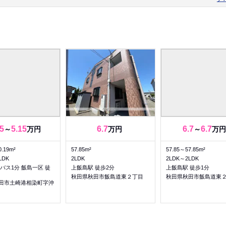
5
5.15
6.7
6.7
6.7
～
万円
万円
～
万円
0.19m²
57.85m²
57.85～57.85m²
LDK
2LDK
2LDK～2LDK
バス1分 飯島一区 徒
上飯島駅 徒歩2分
上飯島駅 徒歩1分
秋田県秋田市飯島道東２丁目
秋田県秋田市飯島道東
田市土崎港相染町字沖