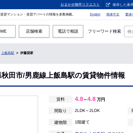
おまかせ物件リクエスト
保存した条
。賃貸マンション・賃貸アパートの情報を多数掲載。
English
簡体中文
繁体
OME
店舗検索
電話で相談
フリーワード検索
上飯島駅
伊藤貸家
県秋田市/男鹿線上飯島駅の賃貸物件情報
4.8
4.8
賃料
～
万円
2LDK～2LDK
間取り
1階建て
建物階