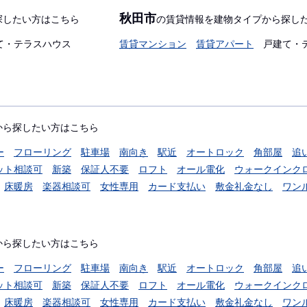
秋田市
探したい方はこちら
の賃貸情報を建物タイプから探し
て・テラスハウス
賃貸マンション
賃貸アパート
戸建て・
から探したい方はこちら
ー
フローリング
駐車場
南向き
駅近
オートロック
角部屋
追
ット相談可
新築
保証人不要
ロフト
オール電化
ウォークインク
床暖房
楽器相談可
女性専用
カード支払い
敷金礼金なし
ワン
から探したい方はこちら
ー
フローリング
駐車場
南向き
駅近
オートロック
角部屋
追
ット相談可
新築
保証人不要
ロフト
オール電化
ウォークインク
床暖房
楽器相談可
女性専用
カード支払い
敷金礼金なし
ワン