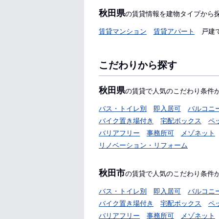
秋田県
の賃貸情報を建物タイプから
賃貸マンション
賃貸アパート
戸建
こだわりから探す
秋田県
の賃貸で人気のこだわり条件
バス・トイレ別
即入居可
バルコニ
バイク置き場付き
宅配ボックス
ペ
バリアフリー
事務所可
メゾネット
リノベーション・リフォーム
秋田市
の賃貸で人気のこだわり条件
バス・トイレ別
即入居可
バルコニ
バイク置き場付き
宅配ボックス
ペ
バリアフリー
事務所可
メゾネット