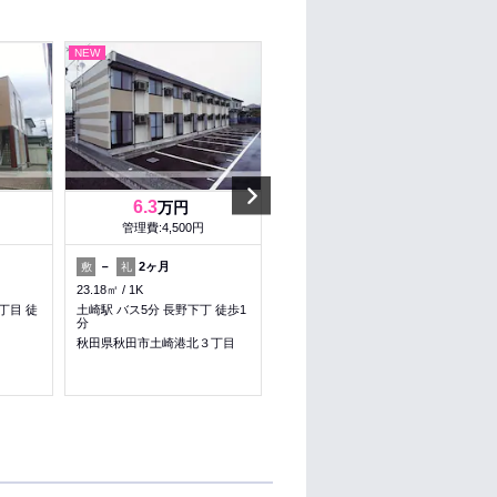
NEW
NEW
Next
6.3
6.3
万円
万円
管理費:4,500円
管理費:4,500円
－
2ヶ月
－
2ヶ月
敷
礼
敷
礼
23.18㎡
1K
23.18㎡
1K
丁目 徒
土崎駅 バス5分 長野下丁 徒歩1
土崎駅 バス5分 長野下丁 徒歩1
分
分
目
秋田県秋田市土崎港北３丁目
秋田県秋田市土崎港北３丁目