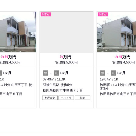
NEW
NEW
5.6
5
5.6
万円
万円
万円
管理費:4,500円
管理費:5,000円
管理費:4,500円
1ヶ月
－
1ヶ月
－
1ヶ月
礼
敷
礼
敷
礼
1K
37.49㎡
1LDK
19.87㎡
1K
ス14分 山王五丁目 徒
羽後牛島駅 徒歩6分
秋田駅 バス14分 山王五
歩3分
秋田県秋田市牛島西２丁目
田市山王５丁目
秋田県秋田市山王５丁
料理が楽
ペット可
収納