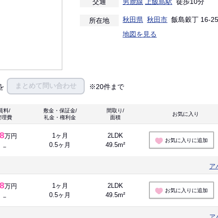
交通
男鹿線
上飯島駅
徒歩10分
秋田県
秋田市
飯島穀丁 16-2
所在地
地図を見る
まとめて問い合わせ
を
※20件まで
賃料/
敷金・保証金/
間取り/
お気に入り 
管理費
礼金・権利金
面積
.8
1ヶ月
2LDK
万円
お気に入りに追加
0.5ヶ月
49.5m²
－
ア
.8
1ヶ月
2LDK
万円
お気に入りに追加
0.5ヶ月
49.5m²
－
ア