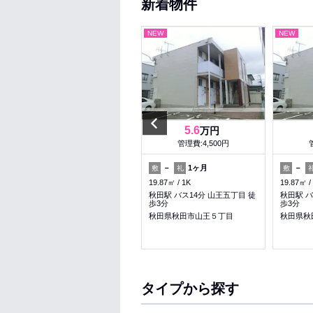
新着物件
NEW
NEW
NEW
Previous
5.5
5.6
万円
万円
管理費:2,000円
管理費:4,500円
－
－
－
1ヶ月
－
敷
礼
敷
礼
敷
50.52㎡
2LDK
19.87㎡
1K
19.87㎡
秋田駅 バス4分 碇入口 徒歩4
秋田駅 バス14分 山王五丁目 徒
秋田駅 バ
分
歩3分
歩3分
秋田県秋田市広面字碇
秋田県秋田市山王５丁目
秋田県秋
収納
暖かい
タイプから探す