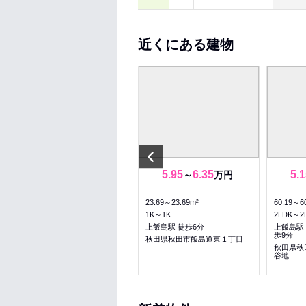
近くにある建物
Previous
4
5.95
6.35
5.1
万円
～
万円
35.3m²
23.69～23.69m²
60.19～6
2K
1K～1K
2LDK～2
上飯島駅 徒歩9分
上飯島駅 徒歩6分
上飯島駅 
歩9分
秋田県秋田市飯島美砂町
秋田県秋田市飯島道東１丁目
秋田県秋
谷地