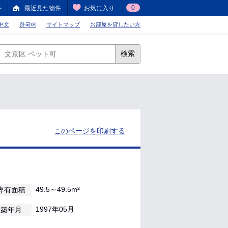
0
件
最近見た物件
お気に入り
中文
한국어
サイトマップ
お部屋を貸したい方
検索
このページを印刷する
49.5～49.5m²
専有面積
1997年05月
築年月