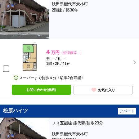
秋田県能代市景林町
2階建 / 築36年
4
万円
（管理費等－）
敷 － / 礼 －
1階 / 2K / 41㎡
スーパーまで徒歩４分！駐車2台可能！
お問い合わせ(無料)
お気に入り
松原ハイツ
アパート
ＪＲ五能線 能代駅/徒歩23分
秋田県能代市景林町