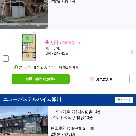
2階建 / 築36年
4
万円
（管理費等－）
敷 － / 礼 －
1階 / 2K / 41㎡
スーパーまで徒歩４分！駐車2台可能！
お問い合わせ(無料)
お気に入り
ニューパステルハイム瀬川
アパート
ＪＲ五能線 能代駅/徒歩10分
バス 中和通り/徒歩10分
秋田県能代市中和２丁目
2階建 / 築31年