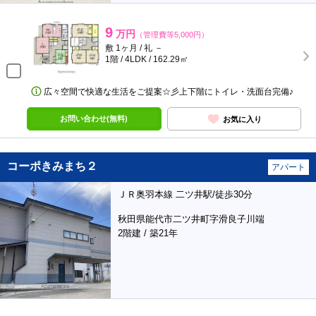
9
万円
（管理費等5,000円）
敷 1ヶ月 / 礼 －
1階 / 4LDK / 162.29㎡
広々空間で快適な生活をご提案☆彡上下階にトイレ・洗面台完備♪
お問い合わせ(無料)
お気に入り
コーポきみまち２
アパート
ＪＲ奥羽本線 二ツ井駅/徒歩30分
秋田県能代市二ツ井町字滑良子川端
2階建 / 築21年