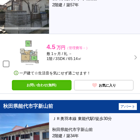
2階建 / 築57年
4.5
万円
（管理費等－）
敷 1ヶ月 / 礼 －
1階 / 3SDK / 65.14㎡
一戸建て☆生活音を気にせず過ごせます！
お問い合わせ(無料)
お気に入り
秋田県能代市字新山前
アパート
ＪＲ奥羽本線 東能代駅/徒歩30分
秋田県能代市字新山前
2階建 / 築34年