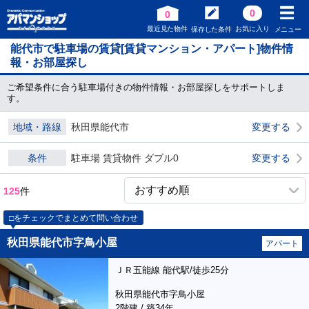
0
0
最近見た物件
お気に入り
保存した条件
メニュー
能代市で駐車場の賃貸[賃貸マンション・アパート]物件情
報・お部屋探し
ご希望条件に合う駐車場付きの物件情報・お部屋探しをサポートしま
す。
地域・路線
秋田県能代市
変更する
条件
駐車場 賃貸物件 ダブル0
変更する
125
件
□をチェックでまとめて問い合わせ
秋田県能代市字鳥小屋
アパート
ＪＲ五能線 能代駅/徒歩25分
秋田県能代市字鳥小屋
2階建 / 築34年