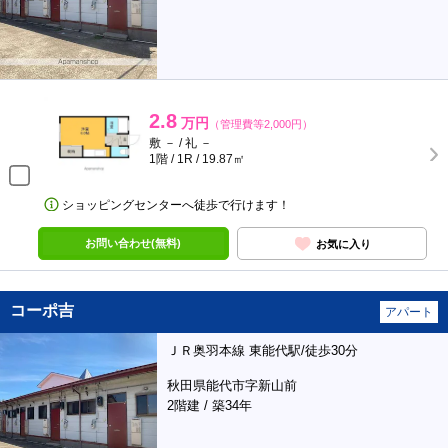
2.8
万円
（管理費等2,000円）
敷 － / 礼 －
1階 / 1R / 19.87㎡
ショッピングセンターへ徒歩で行けます！
お問い合わせ(無料)
お気に入り
コーポ吉
アパート
ＪＲ奥羽本線 東能代駅/徒歩30分
秋田県能代市字新山前
2階建 / 築34年