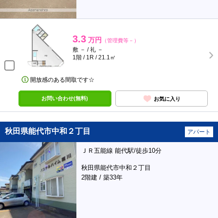
3.3
万円
（管理費等－）
敷 － / 礼 －
1階 / 1R / 21.1㎡
開放感のある間取です☆
お問い合わせ(無料)
お気に入り
秋田県能代市中和２丁目
アパート
ＪＲ五能線 能代駅/徒歩10分
秋田県能代市中和２丁目
2階建 / 築33年