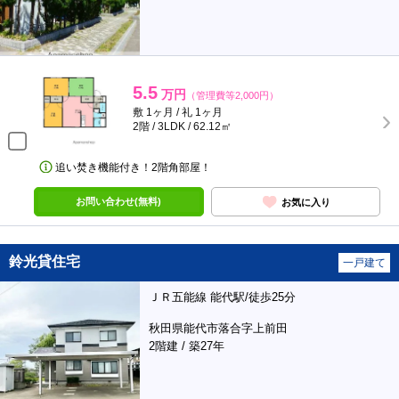
5.5
万円
（管理費等2,000円）
敷 1ヶ月 / 礼 1ヶ月
2階 / 3LDK / 62.12㎡
追い焚き機能付き！2階角部屋！
お問い合わせ(無料)
お気に入り
鈴光貸住宅
一戸建て
ＪＲ五能線 能代駅/徒歩25分
秋田県能代市落合字上前田
2階建 / 築27年