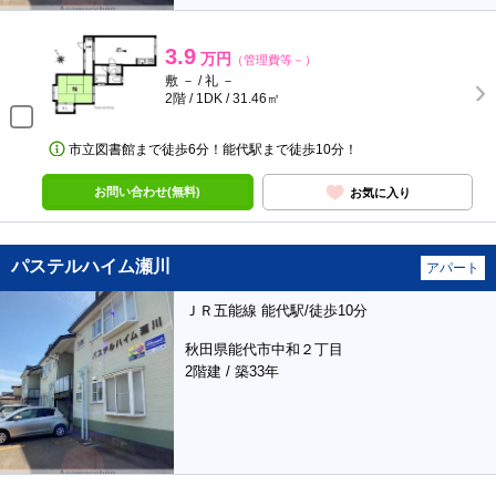
3.9
万円
（管理費等－）
敷 － / 礼 －
2階 / 1DK / 31.46㎡
市立図書館まで徒歩6分！能代駅まで徒歩10分！
お問い合わせ(無料)
お気に入り
パステルハイム瀬川
アパート
ＪＲ五能線 能代駅/徒歩10分
秋田県能代市中和２丁目
2階建 / 築33年