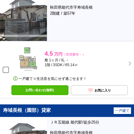
秋田県能代市字寿域長根
2階建 / 築57年
4.5
万円
（管理費等－）
敷 1ヶ月 / 礼 －
1階 / 3SDK / 65.14㎡
一戸建て☆生活音を気にせず過ごせます！
お問い合わせ(無料)
お気に入り
寿域長根（園部）貸家
一戸建て
ＪＲ五能線 能代駅/徒歩25分
秋田県能代市字寿域長根