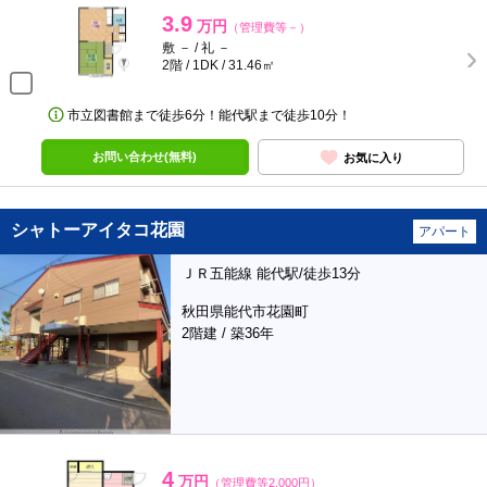
3.9
万円
（管理費等－）
敷 － / 礼 －
2階 / 1DK / 31.46㎡
市立図書館まで徒歩6分！能代駅まで徒歩10分！
お問い合わせ(無料)
お気に入り
シャトーアイタコ花園
アパート
ＪＲ五能線 能代駅/徒歩13分
秋田県能代市花園町
2階建 / 築36年
4
万円
（管理費等2,000円）