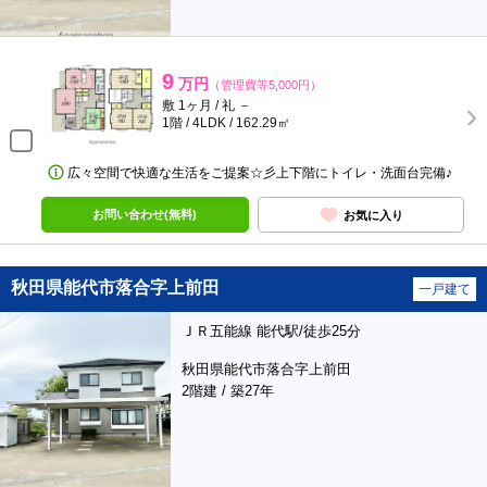
9
万円
（管理費等5,000円）
敷 1ヶ月 / 礼 －
1階 / 4LDK / 162.29㎡
広々空間で快適な生活をご提案☆彡上下階にトイレ・洗面台完備♪
お問い合わせ(無料)
お気に入り
秋田県能代市落合字上前田
一戸建て
ＪＲ五能線 能代駅/徒歩25分
秋田県能代市落合字上前田
2階建 / 築27年