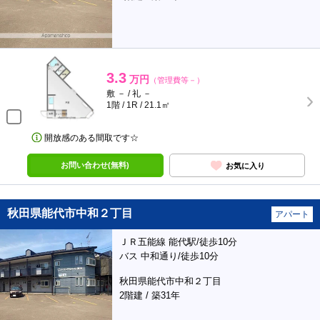
3.3
万円
（管理費等－）
敷 － / 礼 －
1階 / 1R / 21.1㎡
開放感のある間取です☆
お問い合わせ(無料)
お気に入り
秋田県能代市中和２丁目
アパート
ＪＲ五能線 能代駅/徒歩10分
バス 中和通り/徒歩10分
秋田県能代市中和２丁目
2階建 / 築31年