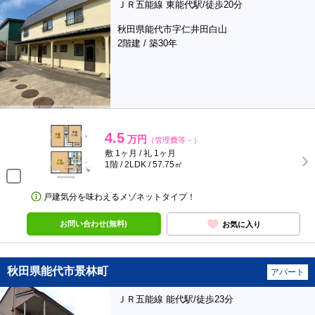
ＪＲ五能線 東能代駅/徒歩20分
秋田県能代市字仁井田白山
2階建 / 築30年
4.5
万円
（管理費等－）
敷 1ヶ月 / 礼 1ヶ月
1階 / 2LDK / 57.75㎡
戸建気分を味わえるメゾネットタイプ！
お問い合わせ(無料)
お気に入り
秋田県能代市景林町
アパート
ＪＲ五能線 能代駅/徒歩23分