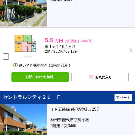
5.5
万円
（管理費等2,000円）
敷 1ヶ月 / 礼 1ヶ月
2階 / 3LDK / 62.12㎡
追い焚き機能付き！2階角部屋！
お問い合わせ(無料)
お気に入り
セントラルシティ２１ Ｆ
アパート
ＪＲ五能線 能代駅/徒歩25分
秋田県能代市字鳥小屋
2階建 / 築34年