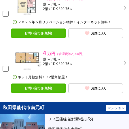
敷 － / 礼 －
2階 / 1DK / 29.75㎡
２０２５年５月リノベーション物件！インターネット無料！
お問い合わせ(無料)
お気に入り
4
万円
（管理費等2,000円）
敷 － / 礼 －
2階 / 1DK / 29.75㎡
ネット月額無料！！2階角部屋！
お問い合わせ(無料)
お気に入り
秋田県能代市南元町
マンション
ＪＲ五能線 能代駅/徒歩5分