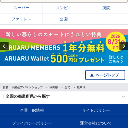
スーパー
コンビニ
病院
ファミレス
公園
Previous
賃貸・不動産アパマンショップ
秋田県
全て
駐車場
全国の都道府県から探す
企業・IR情報
サイトポリシー
プライバシーポリシー
運営会社について