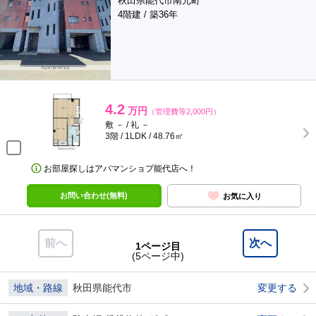
秋田県能代市南元町
4階建 / 築36年
4.2
万円
（管理費等2,000円）
敷 － / 礼 －
3階 / 1LDK / 48.76㎡
お部屋探しはアパマンショプ能代店へ！
お問い合わせ(無料)
お気に入り
前へ
次へ
1ページ目
(5ページ中)
地域・路線
秋田県能代市
変更する