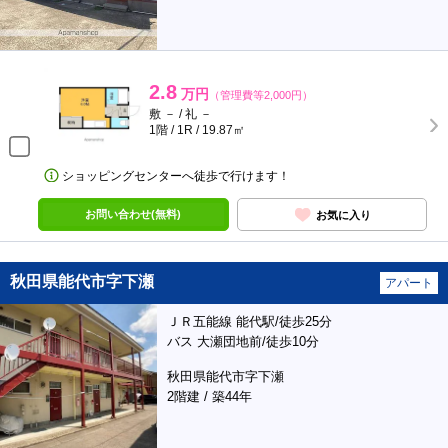
2.8
万円
（管理費等2,000円）
敷 － / 礼 －
1階 / 1R / 19.87㎡
ショッピングセンターへ徒歩で行けます！
お問い合わせ(無料)
お気に入り
秋田県能代市字下瀬
アパート
ＪＲ五能線 能代駅/徒歩25分
バス 大瀬団地前/徒歩10分
秋田県能代市字下瀬
2階建 / 築44年