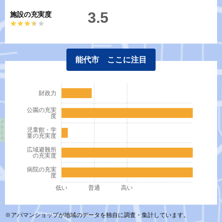
3.5
施設の充実度
★★★★★
★★★★★
能代市 ここに注目
財政力
公園の充実
度
児童館・学
童の充実度
広域避難所
の充実度
病院の充実
度
低い
普通
高い
※アパマンショップが地域のデータを独自に調査・集計しています。