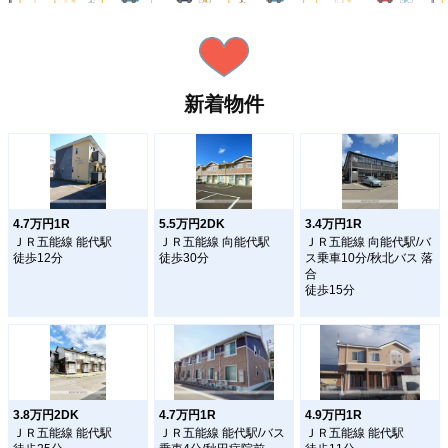
新着物件
4.7万円1R
5.5万円2DK
3.4万円1R
ＪＲ五能線 能代駅
ＪＲ五能線 向能代駅
ＪＲ五能線 向能代駅/バ
徒歩12分
徒歩30分
ス乗車10分/秋北バス 落
合
徒歩15分
3.8万円2DK
4.7万円1R
4.9万円1R
ＪＲ五能線 能代駅
ＪＲ五能線 能代駅/バス
ＪＲ五能線 能代駅