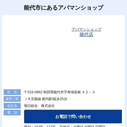
能代市にあるアパマンショップ
アパマンショップ
能代店
〒016-0862 秋田県能代市字寿域長根 ４２－３
住 所
ＪＲ五能線 能代駅/徒歩25分
最寄り駅
朝日綜合 株式会社
会社名
電 話
お電話で問い合わせ
受付：10:00～17:00 定休日：火曜日 水曜日 日曜日