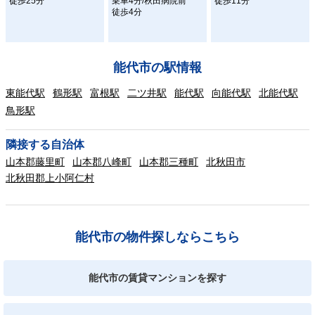
徒歩25分
乗車4分/秋田病院前
徒歩11分
徒歩4分
能代市の駅情報
東能代駅
鶴形駅
富根駅
二ツ井駅
能代駅
向能代駅
北能代駅
鳥形駅
隣接する自治体
山本郡藤里町
山本郡八峰町
山本郡三種町
北秋田市
北秋田郡上小阿仁村
能代市の物件探しならこちら
能代市の賃貸マンションを探す