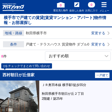
0
0
最近見た物件
お気に入り
保存した条件
メニュー
横手市で戸建ての賃貸[賃貸マンション・アパート]物件情
報・お部屋探し
地域・路線
秋田県横手市
変更する
条件
戸建て・テラスハウス 賃貸物件 ダブル0
変更する
8
件
□をチェックでまとめて問い合わせ
西村朝日が丘借家
一戸建て
ＪＲ奥羽本線 横手駅/徒歩55分
秋田県横手市朝日が丘２丁目
2階建 / 築25年