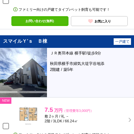
ファミリー向けの戸建てタイプ♪ペット飼育も可能です！
お問い合わせ(無料)
お気に入り
スマイルＹ’ｓ Ｂ棟
一戸建て
ＪＲ奥羽本線 横手駅/徒歩9分
秋田県横手市婦気大堤字谷地添
2階建 / 築5年
NEW
7.5
万円
（管理費等3,000円）
敷 2ヶ月 / 礼 －
2階 / 3LDK / 66.24㎡