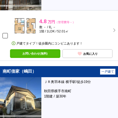
4.8
万円
（管理費等－）
敷 － / 礼 －
1階 / 1LDK / 52.01㎡
戸建てタイプ！徒歩圏内にコンビニあります！
お問い合わせ(無料)
お気に入り
南町借家（嶋田）
一戸建て
ＪＲ奥羽本線 横手駅/徒歩19分
秋田県横手市南町
1階建 / 築30年