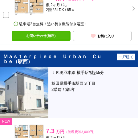
敷 2ヶ月 / 礼 －
2階 / 3LDK / 65㎡
駐車場2台無料！追い焚き機能付き浴室！
お問い合わせ(無料)
お気に入り
Ｍａｓｔｅｒｐｉｅｃｅ Ｕｒｂａｎ Ｃｕ
一戸建て
ｂｅ（駅西）
ＪＲ奥羽本線 横手駅/徒歩5分
秋田県横手市駅西３丁目
2階建 / 築8年
NEW
7.3
万円
（管理費等3,000円）
敷 2ヶ月 / 礼 －