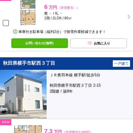
6
万円
（管理費等－）
敷 － / 礼 －
1階 / 2LDK / 80㎡
車庫付き駐車場（縦列2台）で除雪作業軽減できます！
お問い合わせ(無料)
お気に入り
秋田県横手市駅西３丁目
一戸建て
ＪＲ奥羽本線 横手駅/徒歩5分
秋田県横手市駅西３丁目 2-15
2階建 / 築8年
NEW
7.3
万円
（管理費等3,000円）