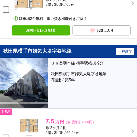
2階 / 3LDK / 65㎡
駐車場2台無料！追い焚き機能付き浴室！
お問い合わせ(無料)
お気に入り
秋田県横手市婦気大堤字谷地添
一戸建て
ＪＲ奥羽本線 横手駅/徒歩9分
秋田県横手市婦気大堤字谷地添
2階建 / 築5年
NEW
7.5
万円
（管理費等3,000円）
敷 2ヶ月 / 礼 －
2階 / 3LDK / 66.24㎡