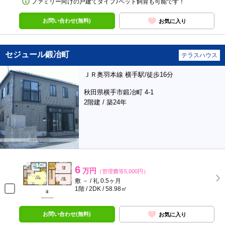
ファミリー向けの戸建てタイプ♪ペット飼育も可能です！
お問い合わせ(無料)
お気に入り
セジュール鍛冶町
テラスハウス
ＪＲ奥羽本線 横手駅/徒歩16分
秋田県横手市鍛冶町 4-1
2階建 / 築24年
6
万円
（管理費等5,000円）
敷 － / 礼 0.5ヶ月
1階 / 2DK / 58.98㎡
お問い合わせ(無料)
お気に入り