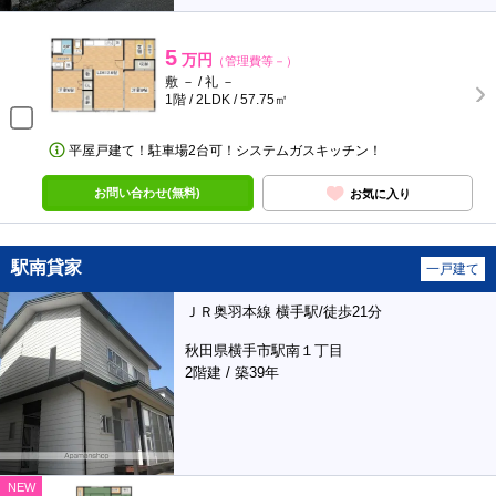
5
万円
（管理費等－）
敷 － / 礼 －
1階 / 2LDK / 57.75㎡
平屋戸建て！駐車場2台可！システムガスキッチン！
お問い合わせ(無料)
お気に入り
駅南貸家
一戸建て
ＪＲ奥羽本線 横手駅/徒歩21分
秋田県横手市駅南１丁目
2階建 / 築39年
NEW