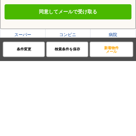
同意してメールで受け取る
横手市の施設一覧
スーパー
コンビニ
病院
ファミレス
公園
新着物件
条件変更
検索条件を保存
メール
Previous
賃貸・不動産アパマンショップ
秋田県
全て
戸建て
全国の都道府県から探す