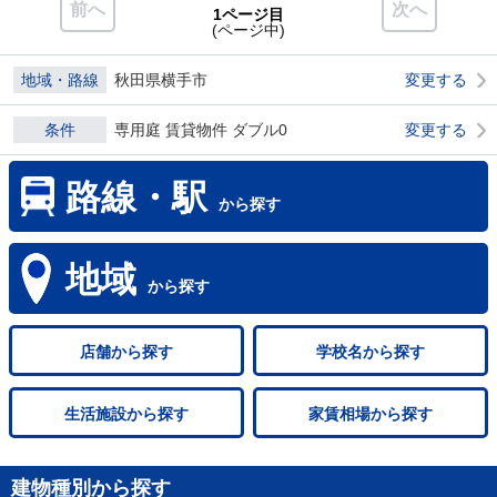
前へ
次へ
1ページ目
(ページ中)
地域・路線
秋田県横手市
変更する
条件
専用庭 賃貸物件 ダブル0
変更する
路線・駅
から探す
地域
から探す
店舗
から探す
学校名
から探す
生活施設
から探す
家賃相場
から探す
建物種別から探す