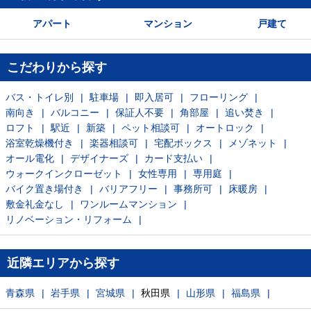
アパート
マンション
戸建て
こだわりから探す
バス・トイレ別
駐車場
即入居可
フローリング
南向き
バルコニー
保証人不要
角部屋
追い焚き
ロフト
駅近
新築
ペット相談可
オートロック
浴室乾燥機付き
楽器相談可
宅配ボックス
メゾネット
オール電化
デザイナーズ
カード支払い
ウォークインクローゼット
女性専用
専用庭
バイク置き場付き
バリアフリー
事務所可
床暖房
敷金礼金なし
ワンルームマンション
リノベーション・リフォーム
近隣エリアから探す
青森県
岩手県
宮城県
秋田県
山形県
福島県