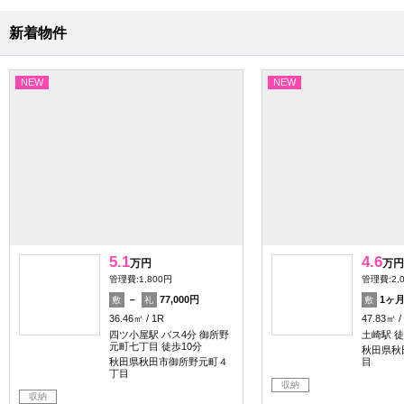
新着物件
NEW
NEW
5.1
4.6
万円
万円
管理費:1,800円
管理費:2,
－
77,000円
1ヶ
敷
礼
敷
36.46㎡
1R
47.83㎡
四ツ小屋駅 バス4分 御所野
土崎駅 徒
元町七丁目 徒歩10分
秋田県秋
秋田県秋田市御所野元町４
目
丁目
収納
収納