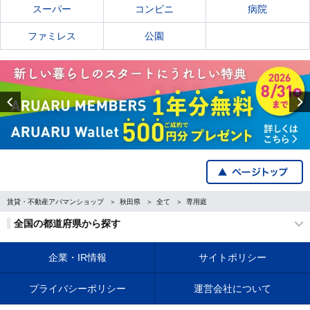
スーパー
コンビニ
病院
ファミレス
公園
Previous
賃貸・不動産アパマンショップ
秋田県
全て
専用庭
全国の都道府県から探す
企業・IR情報
サイトポリシー
プライバシーポリシー
運営会社について