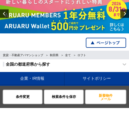
Previous
賃貸・不動産アパマンショップ
秋田県
全て
ロフト
全国の都道府県から探す
企業・IR情報
サイトポリシー
プライバシーポリシー
運営会社について
新着物件
条件変更
検索条件を保存
メール
©APAMAN Co.,Ltd.