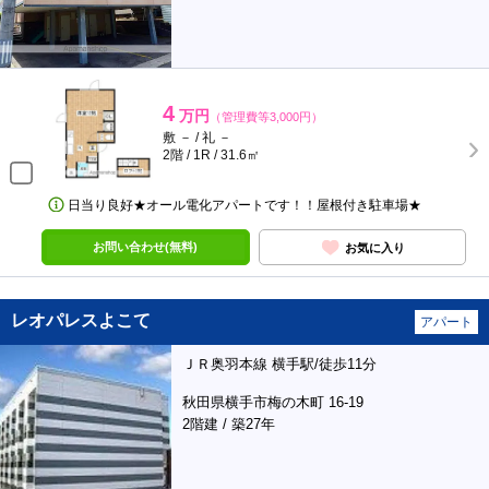
4
万円
（管理費等3,000円）
敷 － / 礼 －
2階 / 1R / 31.6㎡
日当り良好★オール電化アパートです！！屋根付き駐車場★
お問い合わせ(無料)
お気に入り
レオパレスよこて
アパート
ＪＲ奥羽本線 横手駅/徒歩11分
秋田県横手市梅の木町 16-19
2階建 / 築27年