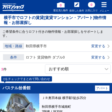
0
0
最近見た物件
お気に入り
保存した条件
メニュー
横手市でロフトの賃貸[賃貸マンション・アパート]物件情
報・お部屋探し
ご希望条件に合うロフト付きの物件情報・お部屋探しをサポートしま
す。
地域・路線
秋田県横手市
変更する
条件
ロフト 賃貸物件 ダブル0
変更する
3
件
□をチェックでまとめて問い合わせ
パステル拾番館
アパート
ＪＲ奥羽本線 横手駅/徒歩25分
秋田県横手市城南町
2階建 / 築30年