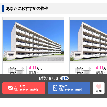
あなたにおすすめの物件
4.11
4.11
万円
万
管理費:－
管理費:－
お問い合わせ
－
－
－
無料
敷
礼
敷
53.96㎡
3DK
53.96㎡
メールで
電話で
大館駅 徒歩13分
大館駅 徒
問い合わせ（無料）
問い合わせ（無料）
追加
秋田県大館市釈迦内字街道
秋田県大
上
上
ペット可
ペット可