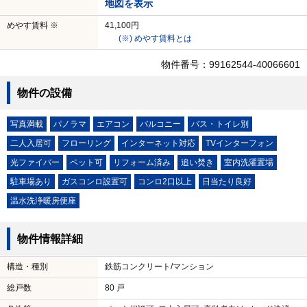
地図を表示
めやす賃料 ※
41,100円
(※) めやす賃料とは
物件番号：99162544-40066601
物件の設備
写真満載
パノラマ
エアコン
バルコニー
バス・トイレ別
二人入居可
フローリング
インターネット対応
TVインターフォン
光ファイバー
ペット可
リフォーム済み
追い焚き
室内洗濯置場
駐車場あり
ガスコンロ設置可
コンロ2口以上
日当たり良好
温水洗浄暖房便座
物件情報詳細
構造・種別
鉄筋コンクリート/マンション
総戸数
80 戸