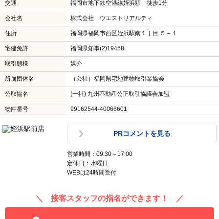
交通
福岡市地下鉄空港線姪浜駅 徒歩1分
会社名
株式会社 ウエストリアルティ
住所
福岡県福岡市西区姪浜駅南１丁目 ５－１
宅建免許
福岡県知事(2)19458
取引態様
媒介
所属団体名
（公社）福岡県宅地建物取引業協会
公取協名
(一社) 九州不動産公正取引協議会加盟
物件番号
99162544-40066601
PRコメントを見る
営業時間：09:30～17:00
定休日：水曜日
WEBは24時間受付
＼ 接客スタッフの指名ができます！ ／