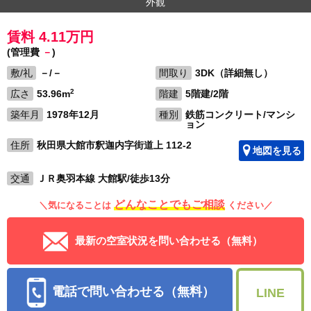
外観
賃料 4.11万円
(管理費
－
)
敷/礼
－/－
間取り
3DK（詳細無し）
2
広さ
53.96m
階建
5階建/2階
築年月
1978年12月
種別
鉄筋コンクリート/マンシ
ョン
住所
秋田県大館市釈迦内字街道上 112-2
地図を見る
交通
ＪＲ奥羽本線 大館駅/徒歩13分
どんなことでもご相談
＼気になることは
ください／
最新の空室状況を問い合わせる（無料）
電話で問い合わせる（無料）
LINE