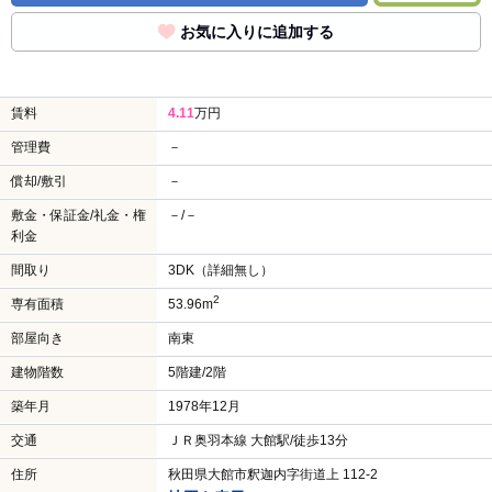
お気に入りに追加する
賃料
4.11
万円
管理費
－
償却/敷引
－
敷金・保証金/礼金・権
－/－
利金
間取り
3DK（詳細無し）
2
専有面積
53.96m
部屋向き
南東
建物階数
5階建/2階
築年月
1978年12月
交通
ＪＲ奥羽本線 大館駅/徒歩13分
住所
秋田県大館市釈迦内字街道上 112-2