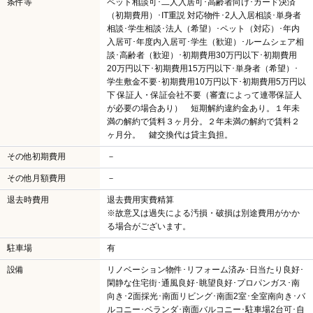
条件等
ペット相談可･二人入居可･高齢者向け･カード決済
（初期費用）･IT重説 対応物件･2人入居相談･単身者
相談･学生相談･法人（希望）･ペット（対応）･年内
入居可･年度内入居可･学生（歓迎）･ルームシェア相
談･高齢者（歓迎）･初期費用30万円以下･初期費用
20万円以下･初期費用15万円以下･単身者（希望）･
学生敷金不要･初期費用10万円以下･初期費用5万円以
下 保証人・保証会社不要（審査によって連帯保証人
が必要の場合あり） 短期解約違約金あり。１年未
満の解約で賃料３ヶ月分。２年未満の解約で賃料２
ヶ月分。 鍵交換代は貸主負担。
その他初期費用
－
その他月額費用
－
退去時費用
退去費用実費精算
※故意又は過失による汚損・破損は別途費用がかか
る場合がございます。
駐車場
有
設備
リノベーション物件･リフォーム済み･日当たり良好･
閑静な住宅街･通風良好･眺望良好･プロパンガス･南
向き･2面採光･南面リビング･南面2室･全室南向き･バ
ルコニー･ベランダ･南面バルコニー･駐車場2台可･自