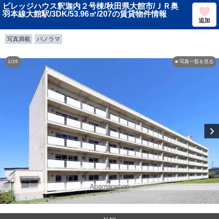
ビレッジハウス釈迦内２号棟/秋田県大館市/ＪＲ奥
羽本線大館駅/3DK/53.96㎡/207の賃貸物件情報
追加
写真満載
パノラマ
1/26
■ 写真一覧を見る