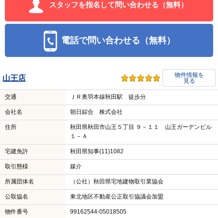
スタッフを指名して問い合わせる（無料）
電話で問い合わせる（無料）
物件情報を
山王店
見る
交通
ＪＲ奥羽本線秋田駅 徒歩分
会社名
朝日綜合 株式会社
住所
秋田県秋田市山王５丁目 ９－１１ 山王ガーデンビル
１－Ａ
宅建免許
秋田県知事(11)1082
取引態様
媒介
所属団体名
（公社）秋田県宅地建物取引業協会
公取協名
東北地区不動産公正取引協議会加盟
物件番号
99162544-05018505