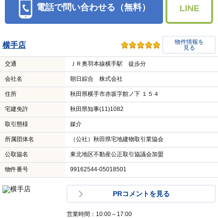
電話で問い合わせる（無料）
LINE
物件情報を
横手店
見る
交通
ＪＲ奥羽本線横手駅 徒歩分
会社名
朝日綜合 株式会社
住所
秋田県横手市赤坂字館ノ下 １５４
宅建免許
秋田県知事(11)1082
取引態様
媒介
所属団体名
（公社）秋田県宅地建物取引業協会
公取協名
東北地区不動産公正取引協議会加盟
物件番号
99162544-05018501
PRコメントを見る
営業時間：10:00～17:00