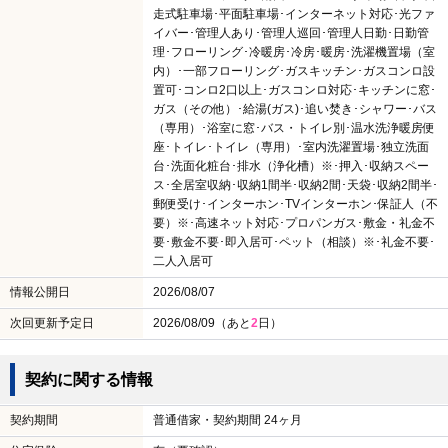
走式駐車場･平面駐車場･インターネット対応･光ファ
イバー･管理人あり･管理人巡回･管理人日勤･日勤管
理･フローリング･冷暖房･冷房･暖房･洗濯機置場（室
内）･一部フローリング･ガスキッチン･ガスコンロ設
置可･コンロ2口以上･ガスコンロ対応･キッチンに窓･
ガス（その他）･給湯(ガス)･追い焚き･シャワー･バス
（専用）･浴室に窓･バス・トイレ別･温水洗浄暖房便
座･トイレ･トイレ（専用）･室内洗濯置場･独立洗面
台･洗面化粧台･排水（浄化槽）※･押入･収納スペー
ス･全居室収納･収納1間半･収納2間･天袋･収納2間半･
郵便受け･インターホン･TVインターホン･保証人（不
要）※･高速ネット対応･プロパンガス･敷金・礼金不
要･敷金不要･即入居可･ペット（相談）※･礼金不要･
二人入居可
情報公開日
2026/08/07
次回更新予定日
2026/08/09（あと
2
日）
契約に関する情報
契約期間
普通借家・契約期間 24ヶ月