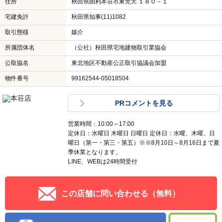
住所
秋田県由利本荘市東梵天 １８０－１
宅建免許
秋田県知事(11)1082
取引態様
媒介
所属団体名
（公社）秋田県宅地建物取引業協会
公取協名
東北地区不動産公正取引協議会加盟
物件番号
99162544-05018504
PRコメントを見る
営業時間：10:00～17:00
定休日：水曜日 木曜日 日曜日 定休日：水曜、木曜、日
曜日（第一・第三・第五）※※8月10日～8月16日まで夏
季休業となります。
LINE、WEBは24時間受付
この店舗に問い合わせる（無料）