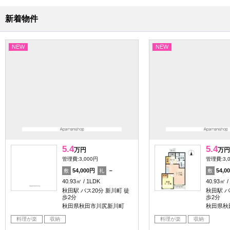
新着物件
NEW
NEW
5.4
5.4
万円
万円
管理費:3,000円
管理費:3,
54,000円
－
54,0
敷
礼
敷
40.93㎡
1LDK
40.93㎡
秋田駅 バス20分 新川町 徒
秋田駅 バ
歩2分
歩2分
秋田県秋田市川尻新川町
秋田県秋
料理が楽
収納
料理が楽
収納