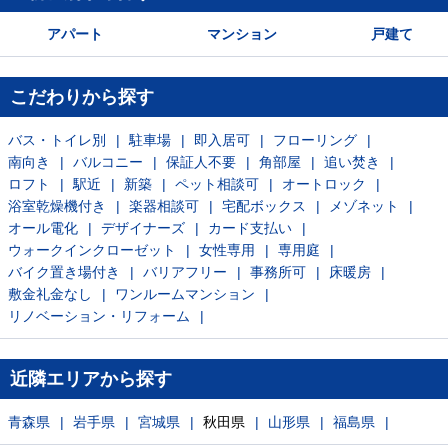
アパート
マンション
戸建て
こだわりから探す
バス・トイレ別
駐車場
即入居可
フローリング
南向き
バルコニー
保証人不要
角部屋
追い焚き
ロフト
駅近
新築
ペット相談可
オートロック
浴室乾燥機付き
楽器相談可
宅配ボックス
メゾネット
オール電化
デザイナーズ
カード支払い
ウォークインクローゼット
女性専用
専用庭
バイク置き場付き
バリアフリー
事務所可
床暖房
敷金礼金なし
ワンルームマンション
リノベーション・リフォーム
近隣エリアから探す
青森県
岩手県
宮城県
秋田県
山形県
福島県