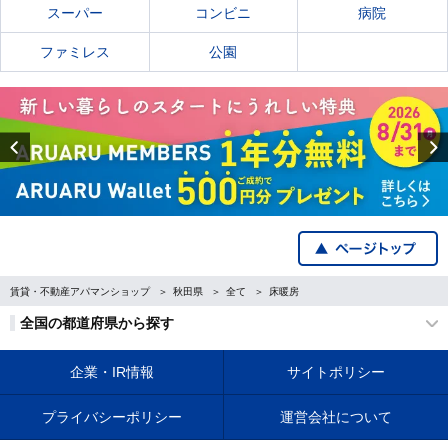
スーパー
コンビニ
病院
ファミレス
公園
Previous
賃貸・不動産アパマンショップ
秋田県
全て
床暖房
全国の都道府県から探す
企業・IR情報
サイトポリシー
プライバシーポリシー
運営会社について