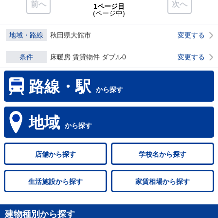
前へ
次へ
1ページ目
(ページ中)
地域・路線
秋田県大館市
変更する
条件
床暖房 賃貸物件 ダブル0
変更する
路線・駅
から探す
地域
から探す
店舗
から探す
学校名
から探す
生活施設
から探す
家賃相場
から探す
建物種別から探す