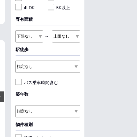
4LDK
5K以上
専有面積
～
駅徒歩
NEW
NEW
NEW
バス乗車時間含む
7
5
5.2
万円
万円
築年数
Next
管理費:2,000円
管理費:5,000円
管理費:5
－
1ヶ月
－
1ヶ月
－
1ヶ
敷
礼
敷
礼
敷
礼
52.99㎡
2LDK
37.49㎡
1LDK
51.15㎡
2LDK
秋田駅 バス30分 卸センター前
羽後牛島駅 徒歩9分
象潟駅 バス5分 
物件種別
徒歩15分
分
秋田県秋田市牛島西２丁目
秋田県秋田市茨島６丁目
秋田県にかほ市
ペット可
収納