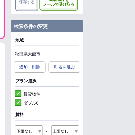
保存する
メールで受け取る
検索条件の変更
地域
秋田県
大館市
追加・削除
町名を選ぶ
プラン選択
賃貸物件
ダブル0
賃料
～