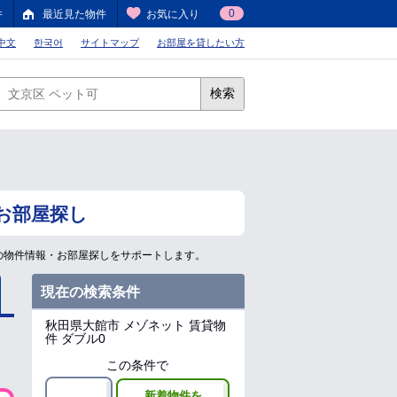
0
件
最近見た物件
お気に入り
中文
한국어
サイトマップ
お部屋を貸したい方
検索
お部屋探し
の物件情報・お部屋探しをサポートします。
現在の検索条件
秋田県大館市
メゾネット 賃貸物
件 ダブル0
この条件で
新着物件を