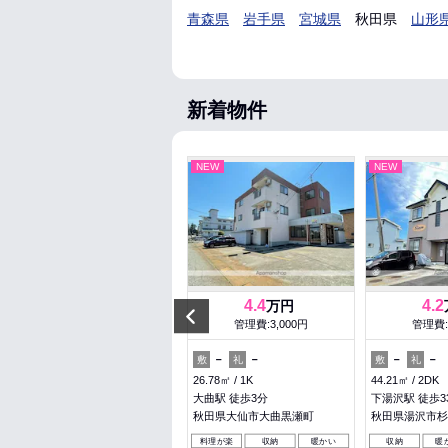
青森県
岩手県
宮城県
秋田県
山形
新着物件
NEW
NEW
NEW
6.5
4.4
4.2
万円
万円
Previous
管理費:5,000円
管理費:3,000円
管理費:
－
1ヶ月
－
－
－
－
敷
礼
敷
礼
敷
礼
55.05㎡
1LDK
26.78㎡
1K
44.21㎡
2DK
秋田駅 バス16分 川尻十字路 徒
大曲駅 徒歩3分
下湯沢駅 徒歩3
歩3分
秋田県大仙市大曲黒瀬町
秋田県湯沢市杉
秋田県秋田市川尻上野町
料理が楽
収納
暖かい
収納
暖