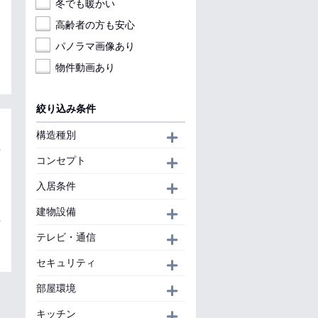
冬でも暖かい
高齢者の方も安心
パノラマ画像あり
物件動画あり
絞り込み条件
構造種別
開く
コンセプト
開く
入居条件
開く
建物設備
開く
テレビ・通信
開く
セキュリティ
開く
部屋環境
開く
キッチン
開く