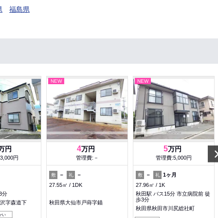
県
福島県
NEW
NEW
4
5
万円
万円
万円
3,000円
管理費:－
管理費:5,000円
－
－
－
1ヶ月
敷
礼
敷
礼
27.55㎡
1DK
27.96㎡
1K
3分
秋田駅 バス15分 市立病院前 徒
歩3分
沢字森道下
秋田県大仙市戸蒔字錨
秋田県秋田市川尻総社町
かい