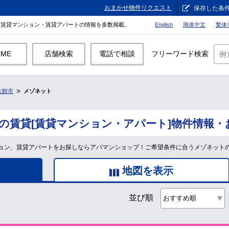
おまかせ物件リクエスト
保存した条
。賃貸マンション・賃貸アパートの情報を多数掲載。
English
簡体中文
繁体
OME
店舗検索
電話で相談
フリーワード検索
大館市
メゾネット
の賃貸[賃貸マンション・アパート]物件情報・
ョン、賃貸アパートをお探しならアパマンショップ！ご希望条件に合うメゾネット
地図を表示
並び順