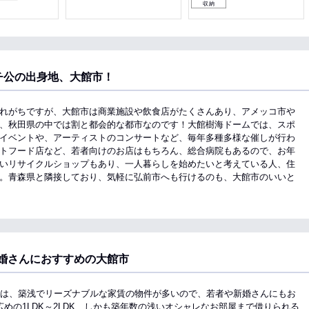
収納
チ公の出身地、大館市！
れがちですが、大館市は商業施設や飲食店がたくさんあり、アメッコ市や
、秋田県の中では割と都会的な都市なのです！大館樹海ドームでは、スポ
イベントや、アーティストのコンサートなど、毎年多種多様な催しが行わ
トフード店など、若者向けのお店はもちろん、総合病院もあるので、お年
いリサイクルショップもあり、一人暮らしを始めたいと考えている人、住
。青森県と隣接しており、気軽に弘前市へも行けるのも、大館市のいいと
婚さんにおすすめの大館市
市は、築浅でリーズナブルな家賃の物件が多いので、若者や新婚さんにもお
めの1LDK～2LDK、しかも築年数の浅いオシャレなお部屋まで借りられる