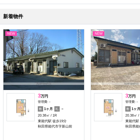
新着物件
NEW
NEW
3
3
万円
万円
管理費:－
管理費:－
1ヶ月
－
1ヶ
敷
礼
敷
20.38㎡
1R
20.38㎡
東能代駅 徒歩19分
東能代駅 
秋田県能代市字新山前
秋田県能