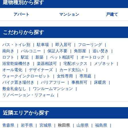
建物種別から探す
アパート
マンション
戸建て
こだわりから探す
バス・トイレ別
駐車場
即入居可
フローリング
南向き
バルコニー
保証人不要
角部屋
追い焚き
ロフト
駅近
新築
ペット相談可
オートロック
浴室乾燥機付き
楽器相談可
宅配ボックス
メゾネット
オール電化
デザイナーズ
カード支払い
ウォークインクローゼット
女性専用
専用庭
バイク置き場付き
バリアフリー
事務所可
床暖房
敷金礼金なし
ワンルームマンション
リノベーション・リフォーム
近隣エリアから探す
青森県
岩手県
宮城県
秋田県
山形県
福島県