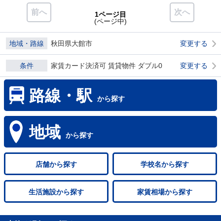
前へ
次へ
1ページ目
(ページ中)
地域・路線
秋田県大館市
変更する
条件
家賃カード決済可 賃貸物件 ダブル0
変更する
路線・駅
から探す
地域
から探す
店舗
から探す
学校名
から探す
生活施設
から探す
家賃相場
から探す