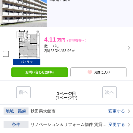
4.11
万円
（管理費等－）
敷 － / 礼 －
2階 / 3DK / 53.96㎡
パノラマ
お問い合わせ(無料)
お気に入り
前へ
次へ
1ページ目
(1ページ中)
地域・路線
秋田県大館市
変更する
条件
リノベーション＆リフォーム物件 賃貸物件 ダブル0
変更する