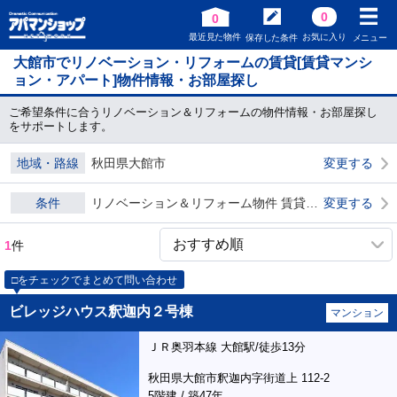
0
0
最近見た物件
お気に入り
保存した条件
メニュー
大館市でリノベーション・リフォームの賃貸[賃貸マンシ
ョン・アパート]物件情報・お部屋探し
ご希望条件に合うリノベーション＆リフォームの物件情報・お部屋探し
をサポートします。
地域・路線
秋田県大館市
変更する
条件
リノベーション＆リフォーム物件 賃貸物件 ダブル0
変更する
1
件
□をチェックでまとめて問い合わせ
ビレッジハウス釈迦内２号棟
マンション
ＪＲ奥羽本線 大館駅/徒歩13分
秋田県大館市釈迦内字街道上 112-2
5階建 / 築47年