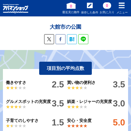
0
0
最近見た物件
お気に入り
保存した条件
メニュー
大館市の公園
項目別の平均点数
2.5
3.5
働きやすさ
買い物の便利さ
★★★★★
★★★★★
★★★★★
★★★★★
3.5
3.0
グルメスポットの充実度
娯楽・レジャーの充実度
★★★★★
★★★★★
★★★★★
★★★★★
1.5
5.0
子育てのしやすさ
安心・安全度
★★★★★
★★★★★
★★★★★
★★★★★