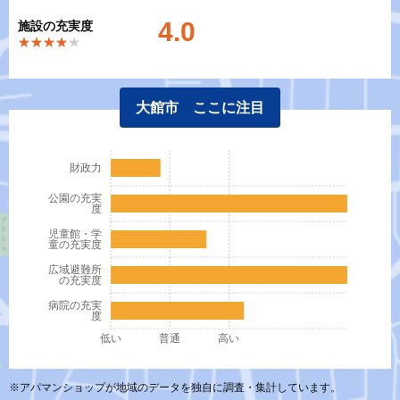
4.0
施設の充実度
★★★★★
★★★★★
大館市 ここに注目
財政力
公園の充実
度
児童館・学
童の充実度
広域避難所
の充実度
病院の充実
度
低い
普通
高い
※アパマンショップが地域のデータを独自に調査・集計しています。