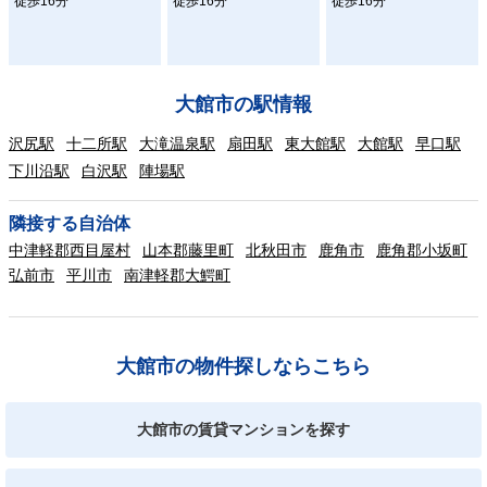
徒歩16分
徒歩16分
徒歩16分
大館市の駅情報
沢尻駅
十二所駅
大滝温泉駅
扇田駅
東大館駅
大館駅
早口駅
下川沿駅
白沢駅
陣場駅
隣接する自治体
中津軽郡西目屋村
山本郡藤里町
北秋田市
鹿角市
鹿角郡小坂町
弘前市
平川市
南津軽郡大鰐町
大館市の物件探しならこちら
大館市の賃貸マンションを探す